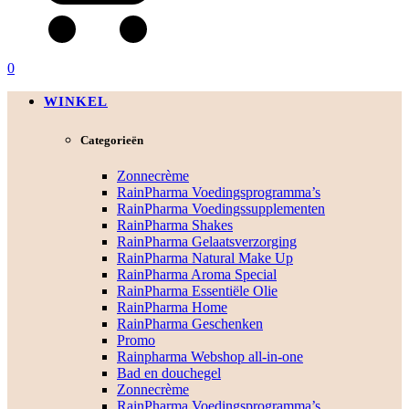
0
WINKEL
Categorieën
Zonnecrème
RainPharma Voedingsprogramma’s
RainPharma Voedingssupplementen
RainPharma Shakes
RainPharma Gelaatsverzorging
RainPharma Natural Make Up
RainPharma Aroma Special
RainPharma Essentiële Olie
RainPharma Home
RainPharma Geschenken
Promo
Rainpharma Webshop all-in-one
Bad en douchegel
Zonnecrème
RainPharma Voedingsprogramma’s