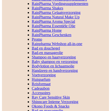
RainPharma Voedingssupplementen
RainPharma Shakes
RainPharma Gelaatsverzorging
RainPharma Natural Make Up
RainPharma Aroma Special
RainPharma Essentiële Olie
RainPharma Home
RainPharma Geschenken
Promo
Rainpharma Webshop all-in-one
Bad en douchegel
Bad-en massageolie
Shampoo en haarverzorging
Baby shampoo en verzorging
Bodylotion en lichaamsolie
Handzeep en handverzorging
Voetverzorging
Huisparfum
Reisformaat
Cadeaubon
Accessoires
Ray Care Sensitive Skin
Shinncare Intieme Verzorging
Okono Foods & Snacks
Bad-en massageolie