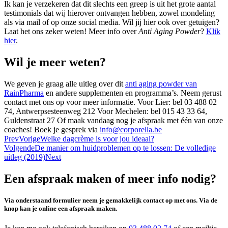
Ik kan je verzekeren dat dit slechts een greep is uit het grote aantal
testimonials dat wij hierover ontvangen hebben, zowel mondeling
als via mail of op onze social media. Wil jij hier ook over getuigen?
Laat het ons zeker weten! Meer info over
Anti Aging Powder
?
Klik
hier
.
Wil je meer weten?
We geven je graag alle uitleg over dit
anti aging powder van
RainPharma
en andere supplementen en programma’s. Neem gerust
contact met ons op voor meer informatie. Voor Lier: bel 03 488 02
74, Antwerpsesteenweg 212 Voor Mechelen: bel 015 43 33 64,
Guldenstraat 27 Of maak vandaag nog je afspraak met één van onze
coaches! Boek je gesprek via
info@corporella.be
Prev
Vorige
Welke dagcrème is voor jou ideaal?
Volgende
De manier om huidproblemen op te lossen: De volledige
uitleg (2019)
Next
Een afspraak maken of meer info nodig?
Via onderstaand formulier neem je gemakkelijk contact op met ons. Via de
knop kan je online een afspraak maken.