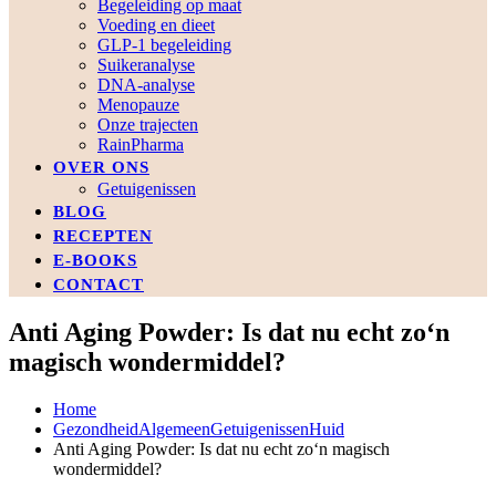
Begeleiding op maat
Voeding en dieet
GLP-1 begeleiding
Suikeranalyse
DNA-analyse
Menopauze
Onze trajecten
RainPharma
OVER ONS
Getuigenissen
BLOG
RECEPTEN
E-BOOKS
CONTACT
Anti Aging Powder: Is dat nu echt zo‘n
magisch wondermiddel?
Home
Gezondheid
Algemeen
Getuigenissen
Huid
Anti Aging Powder: Is dat nu echt zo‘n magisch
wondermiddel?