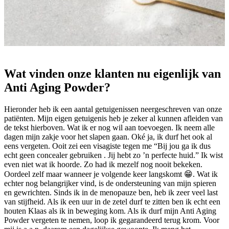
Wat vinden onze klanten nu eigenlijk van
Anti Aging Powder?
Hieronder heb ik een aantal getuigenissen neergeschreven van onze
patiënten. Mijn eigen getuigenis heb je zeker al kunnen afleiden van
de tekst hierboven. Wat ik er nog wil aan toevoegen. Ik neem alle
dagen mijn zakje voor het slapen gaan. Oké ja, ik durf het ook al
eens vergeten. Ooit zei een visagiste tegen me “Bij jou ga ik dus
echt geen concealer gebruiken . Jij hebt zo ’n perfecte huid.” Ik wist
even niet wat ik hoorde. Zo had ik mezelf nog nooit bekeken.
Oordeel zelf maar wanneer je volgende keer langskomt 😁. Wat ik
echter nog belangrijker vind, is de ondersteuning van mijn spieren
en gewrichten. Sinds ik in de menopauze ben, heb ik zeer veel last
van stijfheid. Als ik een uur in de zetel durf te zitten ben ik echt een
houten Klaas als ik in beweging kom. Als ik durf mijn Anti Aging
Powder vergeten te nemen, loop ik gegarandeerd terug krom. Voor