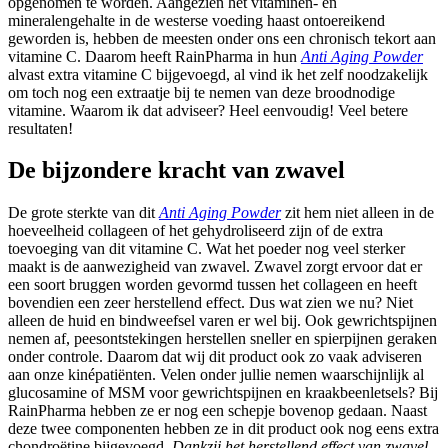
opgenomen te worden. Aangezien het vitaminen- en
mineralengehalte in de westerse voeding haast ontoereikend
geworden is, hebben de meesten onder ons een chronisch tekort aan
vitamine C. Daarom heeft RainPharma in hun
Anti Aging Powder
alvast extra vitamine C bijgevoegd, al vind ik het zelf noodzakelijk
om toch nog een extraatje bij te nemen van deze broodnodige
vitamine. Waarom ik dat adviseer? Heel eenvoudig! Veel betere
resultaten!
De bijzondere kracht van zwavel
De grote sterkte van dit
Anti Aging Powder
zit hem niet alleen in de
hoeveelheid collageen of het gehydroliseerd zijn of de extra
toevoeging van dit vitamine C. Wat het poeder nog veel sterker
maakt is de aanwezigheid van zwavel. Zwavel zorgt ervoor dat er
een soort bruggen worden gevormd tussen het collageen en heeft
bovendien een zeer herstellend effect. Dus wat zien we nu? Niet
alleen de huid en bindweefsel varen er wel bij. Ook gewrichtspijnen
nemen af, peesontstekingen herstellen sneller en spierpijnen geraken
onder controle. Daarom dat wij dit product ook zo vaak adviseren
aan onze kinépatiënten. Velen onder jullie nemen waarschijnlijk al
glucosamine of MSM voor gewrichtspijnen en kraakbeenletsels? Bij
RainPharma hebben ze er nog een schepje bovenop gedaan. Naast
deze twee componenten hebben ze in dit product ook nog eens extra
chondroëtine bijgevoegd.
Dankzij het herstellend effect van zwavel