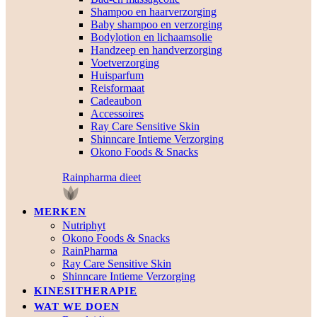
Shampoo en haarverzorging
Baby shampoo en verzorging
Bodylotion en lichaamsolie
Handzeep en handverzorging
Voetverzorging
Huisparfum
Reisformaat
Cadeaubon
Accessoires
Ray Care Sensitive Skin
Shinncare Intieme Verzorging
Okono Foods & Snacks
Rainpharma dieet
MERKEN
Nutriphyt
Okono Foods & Snacks
RainPharma
Ray Care Sensitive Skin
Shinncare Intieme Verzorging
KINESITHERAPIE
WAT WE DOEN