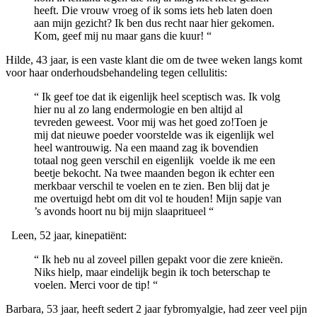
heeft. Die vrouw vroeg of ik soms iets heb laten doen
aan mijn gezicht? Ik ben dus recht naar hier gekomen.
Kom, geef mij nu maar gans die kuur! “
Hilde, 43 jaar, is een vaste klant die om de twee weken langs komt
voor haar onderhoudsbehandeling tegen cellulitis:
“ Ik geef toe dat ik eigenlijk heel sceptisch was. Ik volg
hier nu al zo lang endermologie en ben altijd al
tevreden geweest. Voor mij was het goed zo!Toen je
mij dat nieuwe poeder voorstelde was ik eigenlijk wel
heel wantrouwig. Na een maand zag ik bovendien
totaal nog geen verschil en eigenlijk voelde ik me een
beetje bekocht. Na twee maanden begon ik echter een
merkbaar verschil te voelen en te zien. Ben blij dat je
me overtuigd hebt om dit vol te houden! Mijn sapje van
’s avonds hoort nu bij mijn slaapritueel “
Leen, 52 jaar, kinepatiënt:
“ Ik heb nu al zoveel pillen gepakt voor die zere knieën.
Niks hielp, maar eindelijk begin ik toch beterschap te
voelen. Merci voor de tip! “
Barbara, 53 jaar, heeft sedert 2 jaar fybromyalgie, had zeer veel pijn