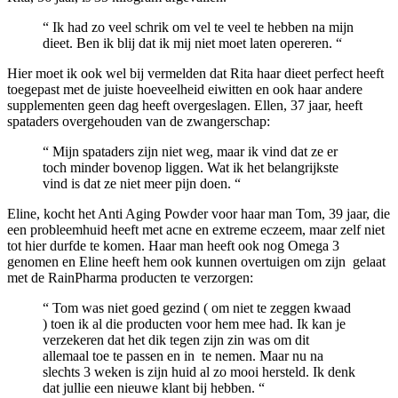
“ Ik had zo veel schrik om vel te veel te hebben na mijn
dieet. Ben ik blij dat ik mij niet moet laten opereren. “
Hier moet ik ook wel bij vermelden dat Rita haar dieet perfect heeft
toegepast met de juiste hoeveelheid eiwitten en ook haar andere
supplementen geen dag heeft overgeslagen. Ellen, 37 jaar, heeft
spataders overgehouden van de zwangerschap:
“ Mijn spataders zijn niet weg, maar ik vind dat ze er
toch minder bovenop liggen. Wat ik het belangrijkste
vind is dat ze niet meer pijn doen. “
Eline, kocht het Anti Aging Powder voor haar man Tom, 39 jaar, die
een probleemhuid heeft met acne en extreme eczeem, maar zelf niet
tot hier durfde te komen. Haar man heeft ook nog Omega 3
genomen en Eline heeft hem ook kunnen overtuigen om zijn gelaat
met de RainPharma producten te verzorgen:
“ Tom was niet goed gezind ( om niet te zeggen kwaad
) toen ik al die producten voor hem mee had. Ik kan je
verzekeren dat het dik tegen zijn zin was om dit
allemaal toe te passen en in te nemen. Maar nu na
slechts 3 weken is zijn huid al zo mooi hersteld. Ik denk
dat jullie een nieuwe klant bij hebben. “