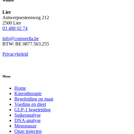
Winkels
Lier
Antwerpsesteenweg 212
2500 Lier
03 488 02 74
info@corporella.be
BTW: BE 0877.563.255
Privacybeleid
Menu
Home
Kinesitherapie
Begeleiding op maat
Voeding en dieet
GLP-1 begeleiding
Suikeranalyse
DNA-analyse
Menopauze
Onze trajecten