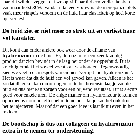
jaar, dit wil dus zeggen dat we op vijf jaar tijd een verlies hebben
van maar liefst 30%. Vandaar dat een vrouw na de menopauze plots
vaak meer rimpels vertoont en de huid haar elasticiteit op heel korte
tijd verliest.
De huid ziet er niet meer zo strak uit en verliest haar
vol karakter.
Dit komt dan onder andere ook weer door de afname van
hyaluronzuur
in de huid. Hyaluronzuur is een zeer krachtig
product dat zich bevindt in de laag net onder de opperhuid. Dit is
krachtig omdat het zoveel vocht kan vasthouden. Tegenwoordig
zien we veel reclamespots van crèmes ‘verrijkt met hyaluronzuur’.
Het is waar dat dit de huid een vol gevoel kan geven. Alleen is het
zo dat dit enkel kan doordringen tot in het bovenste laagje van de
huid en dus niet kan zorgen voor een blijvend resultaat. Dit is slechts
goed voor enkele uren. De enige manier om hyaluronzuur te kunnen
opnemen is door het effectief in te nemen. Ja, je kan het ook door
het te injecteren. Maar of dat een goed idee is laat ik nu even in het
midden.
De boodschap is dus om collageen en hyaluronzuur
extra in te nemen ter ondersteuning.