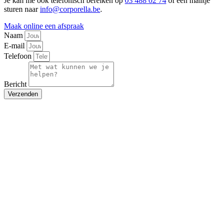
Je kan me ook telefonisch bereiken op
03 488 02 74
of een mailtje
sturen naar
info@corporella.be
.
Maak online een afspraak
Naam
E-mail
Telefoon
Bericht
Verzenden