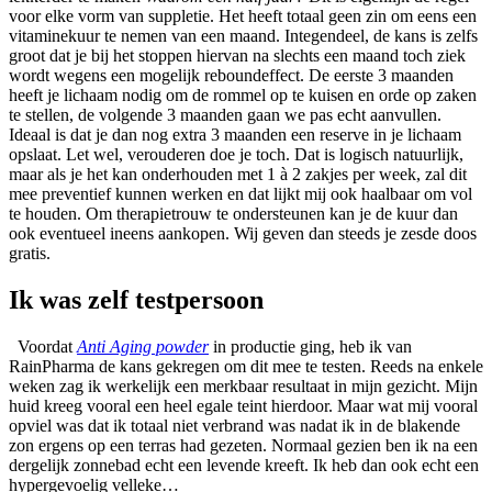
voor elke vorm van suppletie. Het heeft totaal geen zin om eens een
vitaminekuur te nemen van een maand. Integendeel, de kans is zelfs
groot dat je bij het stoppen hiervan na slechts een maand toch ziek
wordt wegens een mogelijk reboundeffect. De eerste 3 maanden
heeft je lichaam nodig om de rommel op te kuisen en orde op zaken
te stellen, de volgende 3 maanden gaan we pas echt aanvullen.
Ideaal is dat je dan nog extra 3 maanden een reserve in je lichaam
opslaat. Let wel, verouderen doe je toch. Dat is logisch natuurlijk,
maar als je het kan onderhouden met 1 à 2 zakjes per week, zal dit
mee preventief kunnen werken en dat lijkt mij ook haalbaar om vol
te houden. Om therapietrouw te ondersteunen kan je de kuur dan
ook eventueel ineens aankopen. Wij geven dan steeds je zesde doos
gratis.
Ik was zelf testpersoon
Voordat
Anti Aging powder
in productie ging, heb ik van
RainPharma de kans gekregen om dit mee te testen. Reeds na enkele
weken zag ik werkelijk een merkbaar resultaat in mijn gezicht. Mijn
huid kreeg vooral een heel egale teint hierdoor. Maar wat mij vooral
opviel was dat ik totaal niet verbrand was nadat ik in de blakende
zon ergens op een terras had gezeten. Normaal gezien ben ik na een
dergelijk zonnebad echt een levende kreeft. Ik heb dan ook echt een
hypergevoelig velleke…