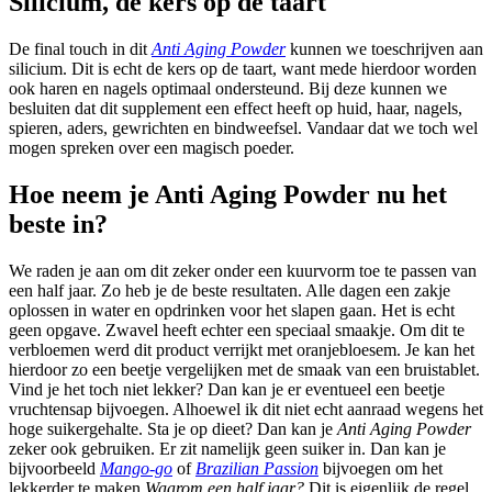
Silicium, de kers op de taart
De final touch in dit
Anti Aging Powder
kunnen we toeschrijven aan
silicium. Dit is echt de kers op de taart, want mede hierdoor worden
ook haren en nagels optimaal ondersteund. Bij deze kunnen we
besluiten dat dit supplement een effect heeft op huid, haar, nagels,
spieren, aders, gewrichten en bindweefsel. Vandaar dat we toch wel
mogen spreken over een magisch poeder.
Hoe neem je Anti Aging Powder nu het
beste in?
We raden je aan om dit zeker onder een kuurvorm toe te passen van
een half jaar. Zo heb je de beste resultaten. Alle dagen een zakje
oplossen in water en opdrinken voor het slapen gaan. Het is echt
geen opgave. Zwavel heeft echter een speciaal smaakje. Om dit te
verbloemen werd dit product verrijkt met oranjebloesem. Je kan het
hierdoor zo een beetje vergelijken met de smaak van een bruistablet.
Vind je het toch niet lekker? Dan kan je er eventueel een beetje
vruchtensap bijvoegen. Alhoewel ik dit niet echt aanraad wegens het
hoge suikergehalte. Sta je op dieet? Dan kan je
Anti Aging Powder
zeker ook gebruiken. Er zit namelijk geen suiker in. Dan kan je
bijvoorbeeld
Mango-go
of
Brazilian Passion
bijvoegen om het
lekkerder te maken
Waarom een half jaar?
Dit is eigenlijk de regel