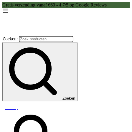
Gratis verzending vanaf €60 - 4,7/5 op Google Reviews
Zoeken:
Zoeken
Webshop
Webshop