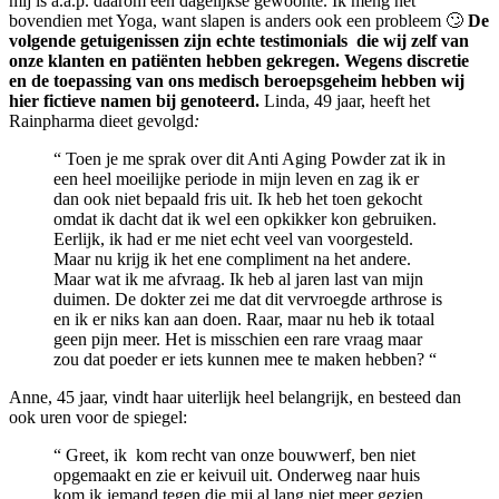
mij is a.a.p. daarom een dagelijkse gewoonte. Ik meng het
bovendien met Yoga, want slapen is anders ook een probleem 🙄
De
volgende getuigenissen zijn echte testimonials die wij zelf van
onze klanten en patiënten hebben gekregen. Wegens discretie
en de toepassing van ons medisch beroepsgeheim hebben wij
hier fictieve namen bij genoteerd.
Linda, 49 jaar, heeft het
Rainpharma dieet gevolgd
:
“ Toen je me sprak over dit Anti Aging Powder zat ik in
een heel moeilijke periode in mijn leven en zag ik er
dan ook niet bepaald fris uit. Ik heb het toen gekocht
omdat ik dacht dat ik wel een opkikker kon gebruiken.
Eerlijk, ik had er me niet echt veel van voorgesteld.
Maar nu krijg ik het ene compliment na het andere.
Maar wat ik me afvraag. Ik heb al jaren last van mijn
duimen. De dokter zei me dat dit vervroegde arthrose is
en ik er niks kan aan doen. Raar, maar nu heb ik totaal
geen pijn meer. Het is misschien een rare vraag maar
zou dat poeder er iets kunnen mee te maken hebben? “
Anne, 45 jaar, vindt haar uiterlijk heel belangrijk, en besteed dan
ook uren voor de spiegel:
“ Greet, ik kom recht van onze bouwwerf, ben niet
opgemaakt en zie er keivuil uit. Onderweg naar huis
kom ik iemand tegen die mij al lang niet meer gezien