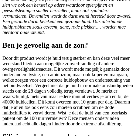
zien we ook een herstel op aders waardoor spierpijnen en
peesontstekingen sneller herstellen, maar ook spataders
verminderen. Bovendien wordt de darmwand hersteld door zwavel.
Een gezonde darm betekent een gezonde huid. Dus allerhande
huidproblemen zoals eczeem, acne, rode plekken,… worden mee
hierdoor ondersteund.
Ben je gevoelig aan de zon?
Door dit product wordt je huid terug sterker en kan deze veel meer
weerstand bieden aan mogelijke zonverbranding of andere
overgevoeligheidsreacties. Dit wordt mede mogelijk gemaakt door
onder andere lysine, een aminozuur, maar ook koper en mangaan,
welke zorgen voor een correcte huidopbouw en ondersteuning van
het bindweefsel. Vergeet niet dat je huid in normale omstandigheden
steeds om de 28 dagen volledig terug vernieuwt. Je merkt er
waarschijnlijk niets van maar iedere minuut verlies je om en bij de
40000 huidcellen. Dit komt overeen met 10 gram per dag. Daarom
dat je af en toe ook eens zou moeten scrubben om de dode
huidschilfers te verwijderen. Wist je dat de huid van een psoriasis
patiënt om de 100 uur vernieuwt? Deze mensen ondervinden
inderdaad echt alle dagen hinder door de extreme afschilfering.