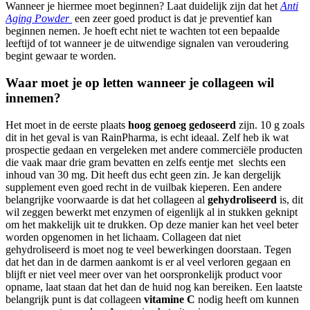
Wanneer je hiermee moet beginnen? Laat duidelijk zijn dat het
Anti
Aging Powder
een zeer goed product is dat je preventief kan
beginnen nemen. Je hoeft echt niet te wachten tot een bepaalde
leeftijd of tot wanneer je de uitwendige signalen van veroudering
begint gewaar te worden.
Waar moet je op letten wanneer je collageen wil
innemen?
Het moet in de eerste plaats
hoog genoeg gedoseerd
zijn. 10 g zoals
dit in het geval is van RainPharma, is echt ideaal. Zelf heb ik wat
prospectie gedaan en vergeleken met andere commerciële producten
die vaak maar drie gram bevatten en zelfs eentje met slechts een
inhoud van 30 mg. Dit heeft dus echt geen zin. Je kan dergelijk
supplement even goed recht in de vuilbak kieperen. Een andere
belangrijke voorwaarde is dat het collageen al
gehydroliseerd
is, dit
wil zeggen bewerkt met enzymen of eigenlijk al in stukken geknipt
om het makkelijk uit te drukken. Op deze manier kan het veel beter
worden opgenomen in het lichaam. Collageen dat niet
gehydroliseerd is moet nog te veel bewerkingen doorstaan. Tegen
dat het dan in de darmen aankomt is er al veel verloren gegaan en
blijft er niet veel meer over van het oorspronkelijk product voor
opname, laat staan dat het dan de huid nog kan bereiken. Een laatste
belangrijk punt is dat collageen
vitamine C
nodig heeft om kunnen