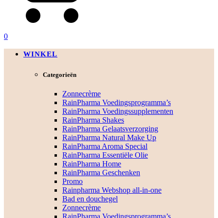
0
WINKEL
Categorieën
Zonnecrème
RainPharma Voedingsprogramma’s
RainPharma Voedingssupplementen
RainPharma Shakes
RainPharma Gelaatsverzorging
RainPharma Natural Make Up
RainPharma Aroma Special
RainPharma Essentiële Olie
RainPharma Home
RainPharma Geschenken
Promo
Rainpharma Webshop all-in-one
Bad en douchegel
Zonnecrème
RainPharma Voedingsprogramma’s