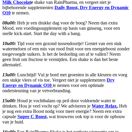
Milk Chocolat
e
shake van RainPharma, en vergeet niet je
bijbehorende supplementen
Daily Boost, Dry Energy en Dynamic
Q10
te nemen.
08u00:
Heb je een drukke dag voor de boeg? Neem dan extra
Mood, een voedingssupplement op basis van ginseng, voor een
snelle kick-start. Start the day with a bang.
10u00:
Tijd voor een gezond tussendoortje! Geniet van een stuk
watermeloen of een mix van rood fruit voor een energieboost zonder
toegevoegde suikers. Is het de bedoeling om af te vallen? Neem
geen fruit om fructose te vermijden. Een shake is dan het beste
alternatief.
13u00:
Lunchtijd! Vul je bord met groenten in alle kleuren en voeg
een stukje vlees of vis toe. Vergeet niet je supplementen
Dry
Energy en Dynamic Q10
te nemen voor een optimale
ondersteuning van je vetverbranding.
15u00:
Houd je vochtbalans op peil door voldoende water te
drinken. Hou je veel vocht op? We adviseren je
Water Relax.
Heb
je nog een extra Boost nodg voor meer energie? Neem een extra
capsule
Super C Boost,
wat trouwens ook top is voor de opbouw
van je huid.
16u00:
Een RainPharma Shake is het perfecte vieruurtje om je