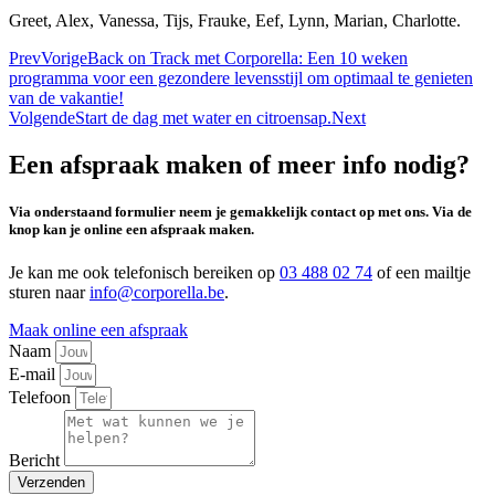
Greet, Alex, Vanessa, Tijs, Frauke, Eef, Lynn, Marian, Charlotte.
Prev
Vorige
Back on Track met Corporella: Een 10 weken
programma voor een gezondere levensstijl om optimaal te genieten
van de vakantie!
Volgende
Start de dag met water en citroensap.
Next
Een afspraak maken of meer info nodig?
Via onderstaand formulier neem je gemakkelijk contact op met ons. Via de
knop kan je online een afspraak maken.
Je kan me ook telefonisch bereiken op
03 488 02 74
of een mailtje
sturen naar
info@corporella.be
.
Maak online een afspraak
Naam
E-mail
Telefoon
Bericht
Verzenden