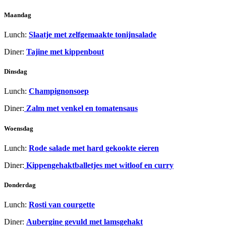
Maandag
Lunch:
Slaatje met zelfgemaakte tonijnsalade
Diner:
Tajine met kippenbout
Dinsdag
Lunch:
Champignonsoep
Diner:
Zalm met venkel en tomatensaus
Woensdag
Lunch:
Rode salade met hard gekookte eieren
Diner:
Kippengehaktballetjes met witloof en curry
Donderdag
Lunch:
Rosti van courgette
Diner:
Aubergine gevuld met lamsgehakt