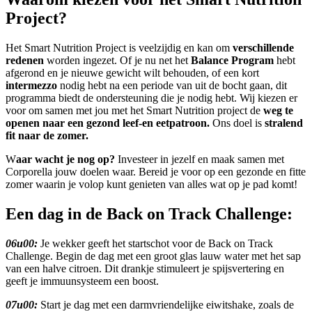
Project?
Het Smart Nutrition Project is veelzijdig en kan om
verschillende
redenen
worden ingezet. Of je nu net het
Balance Program
hebt
afgerond en je nieuwe gewicht wilt behouden, of een kort
intermezzo
nodig hebt na een periode van uit de bocht gaan, dit
programma biedt de ondersteuning die je nodig hebt. Wij kiezen er
voor om samen met jou met het Smart Nutrition project de
weg te
openen naar een gezond leef-en eetpatroon.
Ons doel is
stralend
fit naar de zomer.
W
aar wacht je nog op?
Investeer in jezelf en maak samen met
Corporella jouw doelen waar. Bereid je voor op een gezonde en fitte
zomer waarin je volop kunt genieten van alles wat op je pad komt!
Een
d
ag in de Back on Track Challenge:
06u00:
Je wekker geeft het startschot voor de Back on Track
Challenge. Begin de dag met een groot glas lauw water met het sap
van een halve citroen. Dit drankje stimuleert je spijsvertering en
geeft je immuunsysteem een boost.
07u00:
Start je dag met een darmvriendelijke eiwitshake, zoals de