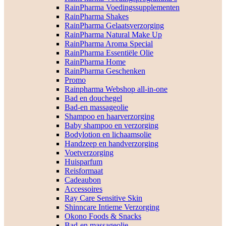
RainPharma Voedingssupplementen
RainPharma Shakes
RainPharma Gelaatsverzorging
RainPharma Natural Make Up
RainPharma Aroma Special
RainPharma Essentiële Olie
RainPharma Home
RainPharma Geschenken
Promo
Rainpharma Webshop all-in-one
Bad en douchegel
Bad-en massageolie
Shampoo en haarverzorging
Baby shampoo en verzorging
Bodylotion en lichaamsolie
Handzeep en handverzorging
Voetverzorging
Huisparfum
Reisformaat
Cadeaubon
Accessoires
Ray Care Sensitive Skin
Shinncare Intieme Verzorging
Okono Foods & Snacks
Bad-en massageolie