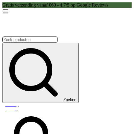
Gratis verzending vanaf €60 - 4,7/5 op Google Reviews
Zoeken:
Zoeken
Webshop
Webshop