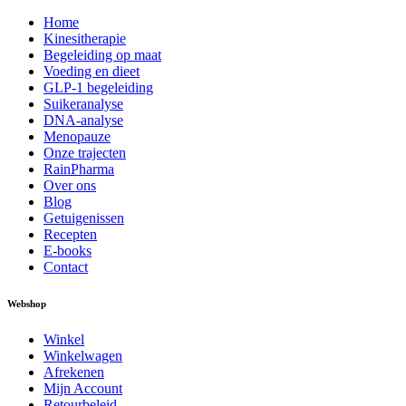
Home
Kinesitherapie
Begeleiding op maat
Voeding en dieet
GLP-1 begeleiding
Suikeranalyse
DNA-analyse
Menopauze
Onze trajecten
RainPharma
Over ons
Blog
Getuigenissen
Recepten
E-books
Contact
Webshop
Winkel
Winkelwagen
Afrekenen
Mijn Account
Retourbeleid