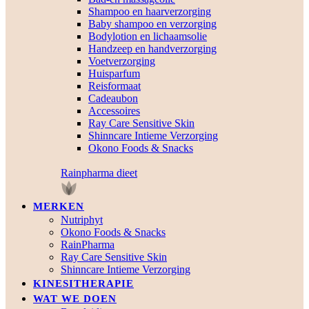
Shampoo en haarverzorging
Baby shampoo en verzorging
Bodylotion en lichaamsolie
Handzeep en handverzorging
Voetverzorging
Huisparfum
Reisformaat
Cadeaubon
Accessoires
Ray Care Sensitive Skin
Shinncare Intieme Verzorging
Okono Foods & Snacks
Rainpharma dieet
MERKEN
Nutriphyt
Okono Foods & Snacks
RainPharma
Ray Care Sensitive Skin
Shinncare Intieme Verzorging
KINESITHERAPIE
WAT WE DOEN