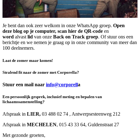
Je bent dan ook zeer welkom in onze WhatsApp groep.
Open
deze blog op je computer, scan hier de QR-code
en
word
alvast
lid
van onze
Back on Track groep
. Of stuur ons een
berichtje en we nemen je graag op in onze community van meer dan
100 deelnemers.
Laat de zomer maar komen!
Stralend fit
naar de zomer met Corporella?
Stuur een mail naar
info@corporell
a
Een persoonlijk gesprek, inclusief meting en bepalen van
lichaamssamenstelling?
Afspraak in
LIER,
03 488 02 74 , Antwerpsesteenweg 212
Afspraak in
MECHELEN
, 015 43 33 64, Guldenstraat 27
Met gezonde groeten,