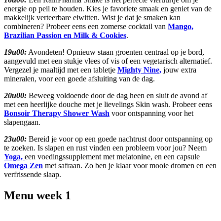
energie op peil te houden. Kies je favoriete smaak en geniet van de
makkelijk verteerbare eiwitten. Wist je dat je smaken kan
combineren? Probeer eens een zomerse cocktail van
Mango,
Brazilian Passion en Milk & Cookies
.
19u00:
Avondeten! Opnieuw staan groenten centraal op je bord,
aangevuld met een stukje vlees of vis of een vegetarisch alternatief.
Vergezel je maaltijd met een tabletje
Mighty Nine,
jouw extra
mineralen, voor een goede afsluiting van de dag.
20u00:
Beweeg voldoende door de dag heen en sluit de avond af
met een heerlijke douche met je lievelings Skin wash. Probeer eens
Bonsoir Therapy Shower Wash
voor ontspanning voor het
slapengaan.
23u00:
Bereid je voor op een goede nachtrust door ontspanning op
te zoeken. Is slapen en rust vinden een probleem voor jou? Neem
Yoga,
een voedingssupplement met melatonine, en een capsule
Omega Zen
met safraan. Zo ben je klaar voor mooie dromen en een
verfrissende slaap.
Menu week 1