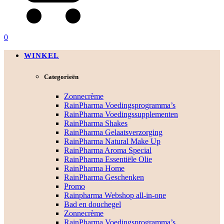
0
WINKEL
Categorieën
Zonnecrème
RainPharma Voedingsprogramma’s
RainPharma Voedingssupplementen
RainPharma Shakes
RainPharma Gelaatsverzorging
RainPharma Natural Make Up
RainPharma Aroma Special
RainPharma Essentiële Olie
RainPharma Home
RainPharma Geschenken
Promo
Rainpharma Webshop all-in-one
Bad en douchegel
Zonnecrème
RainPharma Voedingsprogramma’s