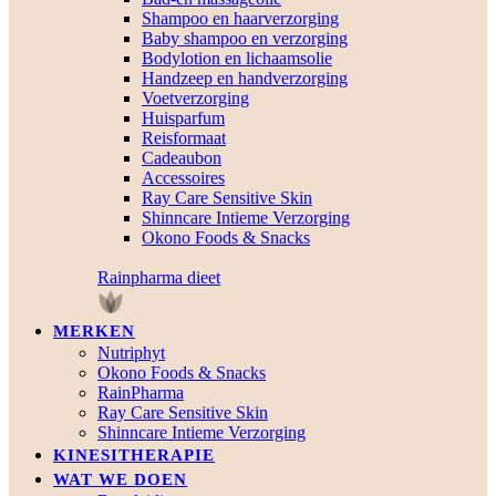
Shampoo en haarverzorging
Baby shampoo en verzorging
Bodylotion en lichaamsolie
Handzeep en handverzorging
Voetverzorging
Huisparfum
Reisformaat
Cadeaubon
Accessoires
Ray Care Sensitive Skin
Shinncare Intieme Verzorging
Okono Foods & Snacks
Rainpharma dieet
MERKEN
Nutriphyt
Okono Foods & Snacks
RainPharma
Ray Care Sensitive Skin
Shinncare Intieme Verzorging
KINESITHERAPIE
WAT WE DOEN