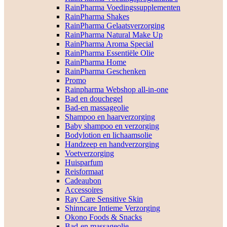
RainPharma Voedingssupplementen
RainPharma Shakes
RainPharma Gelaatsverzorging
RainPharma Natural Make Up
RainPharma Aroma Special
RainPharma Essentiële Olie
RainPharma Home
RainPharma Geschenken
Promo
Rainpharma Webshop all-in-one
Bad en douchegel
Bad-en massageolie
Shampoo en haarverzorging
Baby shampoo en verzorging
Bodylotion en lichaamsolie
Handzeep en handverzorging
Voetverzorging
Huisparfum
Reisformaat
Cadeaubon
Accessoires
Ray Care Sensitive Skin
Shinncare Intieme Verzorging
Okono Foods & Snacks
Bad-en massageolie