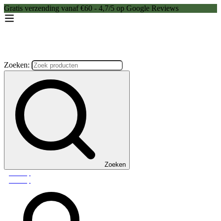
Gratis verzending vanaf €60 - 4,7/5 op Google Reviews
Zoeken:
Zoeken
Webshop
Webshop