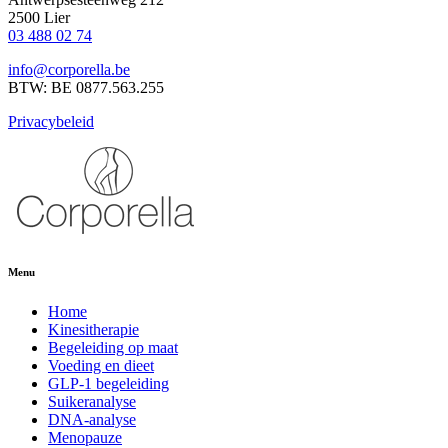
2500 Lier
03 488 02 74
info@corporella.be
BTW: BE 0877.563.255
Privacybeleid
Menu
Home
Kinesitherapie
Begeleiding op maat
Voeding en dieet
GLP-1 begeleiding
Suikeranalyse
DNA-analyse
Menopauze