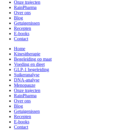
Onze trajecten
RainPharma
Over ons
Blog
Getuigenissen
Recepten
E-books
Contact
Home
Kinesitherapie
Begeleiding op maat
Voeding en dieet
GLP-1 begeleiding
Suikeranalyse
DNA-analyse
Menopauze
Onze trajecten
RainPharma
Over ons
Blog
Getuigenissen
Recepten
E-books
Contact