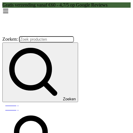
Gratis verzending vanaf €60 - 4,7/5 op Google Reviews
Zoeken:
Zoeken
Webshop
Webshop