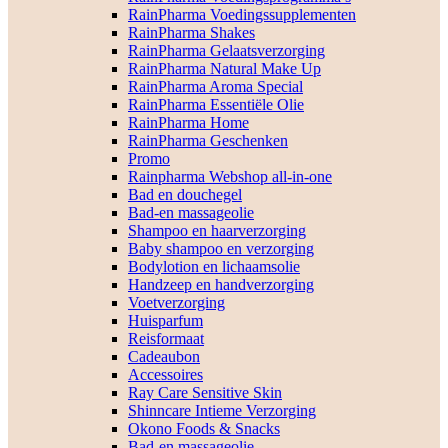
RainPharma Voedingssupplementen
RainPharma Shakes
RainPharma Gelaatsverzorging
RainPharma Natural Make Up
RainPharma Aroma Special
RainPharma Essentiële Olie
RainPharma Home
RainPharma Geschenken
Promo
Rainpharma Webshop all-in-one
Bad en douchegel
Bad-en massageolie
Shampoo en haarverzorging
Baby shampoo en verzorging
Bodylotion en lichaamsolie
Handzeep en handverzorging
Voetverzorging
Huisparfum
Reisformaat
Cadeaubon
Accessoires
Ray Care Sensitive Skin
Shinncare Intieme Verzorging
Okono Foods & Snacks
Bad-en massageolie