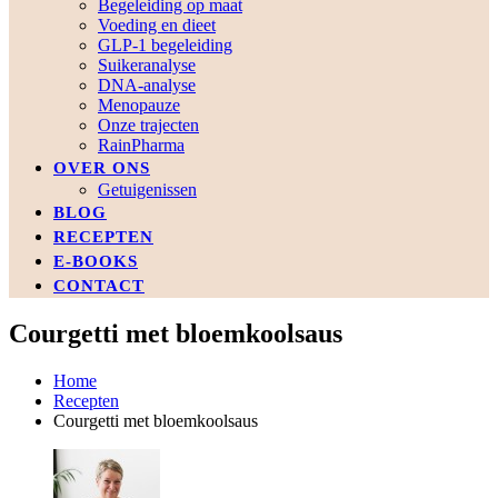
Begeleiding op maat
Voeding en dieet
GLP-1 begeleiding
Suikeranalyse
DNA-analyse
Menopauze
Onze trajecten
RainPharma
OVER ONS
Getuigenissen
BLOG
RECEPTEN
E-BOOKS
CONTACT
Courgetti met bloemkoolsaus
Home
Recepten
Courgetti met bloemkoolsaus