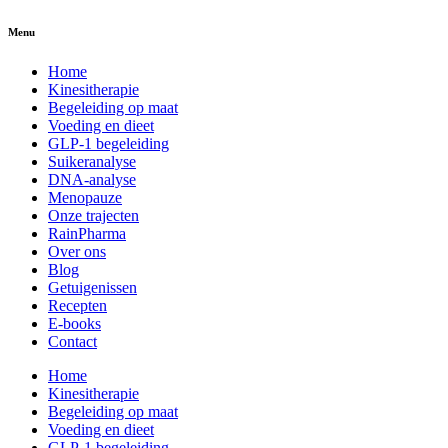
Menu
Home
Kinesitherapie
Begeleiding op maat
Voeding en dieet
GLP-1 begeleiding
Suikeranalyse
DNA-analyse
Menopauze
Onze trajecten
RainPharma
Over ons
Blog
Getuigenissen
Recepten
E-books
Contact
Home
Kinesitherapie
Begeleiding op maat
Voeding en dieet
GLP-1 begeleiding