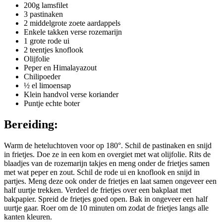
200g lamsfilet
3 pastinaken
2 middelgrote zoete aardappels
Enkele takken verse rozemarijn
1 grote rode ui
2 teentjes knoflook
Olijfolie
Peper en Himalayazout
Chilipoeder
½ el limoensap
Klein handvol verse koriander
Puntje echte boter
Bereiding:
Warm de heteluchtoven voor op 180°. Schil de pastinaken en snijd
in frietjes. Doe ze in een kom en overgiet met wat olijfolie. Rits de
blaadjes van de rozemarijn takjes en meng onder de frietjes samen
met wat peper en zout. Schil de rode ui en knoflook en snijd in
partjes. Meng deze ook onder de frietjes en laat samen ongeveer een
half uurtje trekken. Verdeel de frietjes over een bakplaat met
bakpapier. Spreid de frietjes goed open. Bak in ongeveer een half
uurtje gaar. Roer om de 10 minuten om zodat de frietjes langs alle
kanten kleuren.