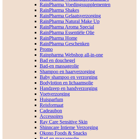
RainPharma Voedingssupplementen
RainPharma Shakes
RainPharma Gelaatsverzorging
RainPharma Natural Make Up
RainPharma Aroma Special
RainPharma Essentiële Olie
RainPharma Home
RainPharma Geschenken
Promo
Rainpharma Webshop all-in-one
Bad en douchegel
Bad-en massageolie
Shampoo en haarverzorging
Baby shampoo en verzorging
Bodylotion en lichaamsolie
Handzeep en handverzorging
Voetverzorging
Huisparfum
Reisformaat
Cadeaubon
Accessoires
Ray Care Sensitive Skin
Shinncare Intieme Verzorging
Okono Foods & Snacks
Bad-en massageolie