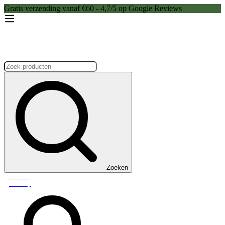
Gratis verzending vanaf €60 - 4,7/5 op Google Reviews
Zoeken:
Zoeken
Webshop
Webshop