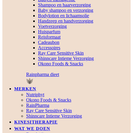
Shampoo en haarverzorging
Baby shampoo en verzorging
Bodylotion en lichaamsolie
Handzeep en handverzorging
Voetverzorging
Huisparfum
Reisformaat
Cadeaubon
Accessoires
Ray Care Sensitive Skin
Shinncare Intieme Verzorging
Okono Foods & Snacks
Rainpharma dieet
MERKEN
Nutriphyt
Okono Foods & Snacks
RainPharma
Ray Care Sensitive Skin
Shinncare Intieme Verzorging
KINESITHERAPIE
WAT WE DOEN