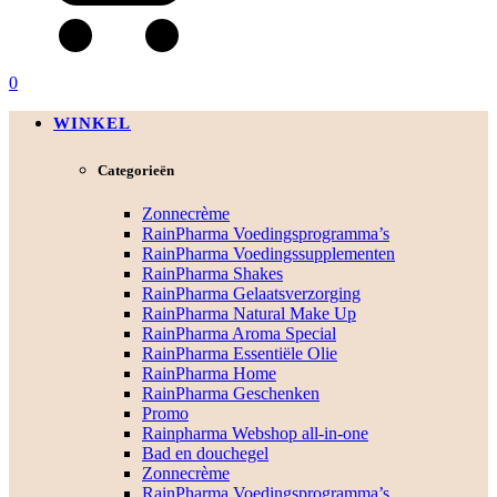
0
WINKEL
Categorieën
Zonnecrème
RainPharma Voedingsprogramma’s
RainPharma Voedingssupplementen
RainPharma Shakes
RainPharma Gelaatsverzorging
RainPharma Natural Make Up
RainPharma Aroma Special
RainPharma Essentiële Olie
RainPharma Home
RainPharma Geschenken
Promo
Rainpharma Webshop all-in-one
Bad en douchegel
Zonnecrème
RainPharma Voedingsprogramma’s