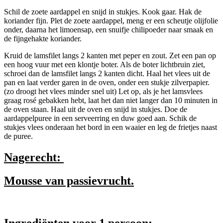
Schil de zoete aardappel en snijd in stukjes. Kook gaar. Hak de
koriander fijn. Plet de zoete aardappel, meng er een scheutje olijfolie
onder, daarna het limoensap, een snuifje chilipoeder naar smaak en
de fijngehakte koriander.
Kruid de lamsfilet langs 2 kanten met peper en zout. Zet een pan op
een hoog vuur met een klontje boter. Als de boter lichtbruin ziet,
schroei dan de lamsfilet langs 2 kanten dicht. Haal het vlees uit de
pan en laat verder garen in de oven, onder een stukje zilverpapier.
(zo droogt het vlees minder snel uit) Let op, als je het lamsvlees
graag rosé gebakken hebt, laat het dan niet langer dan 10 minuten in
de oven staan. Haal uit de oven en snijd in stukjes. Doe de
aardappelpuree in een serveerring en duw goed aan. Schik de
stukjes vlees onderaan het bord in een waaier en leg de frietjes naast
de puree.
Nagerecht:
Mousse van passievrucht.
Ingrediënten voor 1 persoon: