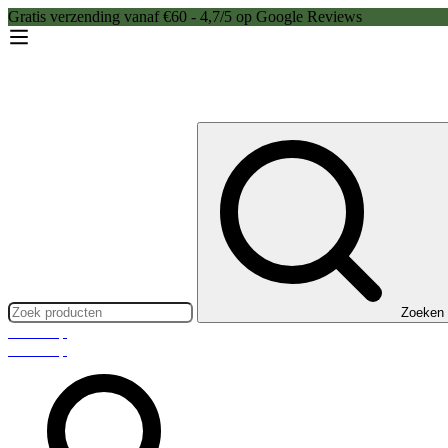
Gratis verzending vanaf €60 - 4,7/5 op Google Reviews
Zoeken:
Zoeken
Webshop
Webshop