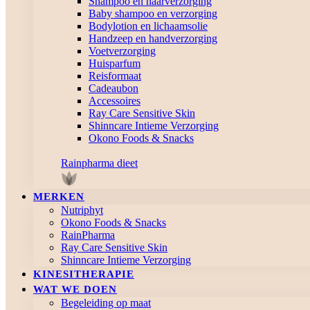
Shampoo en haarverzorging
Baby shampoo en verzorging
Bodylotion en lichaamsolie
Handzeep en handverzorging
Voetverzorging
Huisparfum
Reisformaat
Cadeaubon
Accessoires
Ray Care Sensitive Skin
Shinncare Intieme Verzorging
Okono Foods & Snacks
Rainpharma dieet
MERKEN
Nutriphyt
Okono Foods & Snacks
RainPharma
Ray Care Sensitive Skin
Shinncare Intieme Verzorging
KINESITHERAPIE
WAT WE DOEN
Begeleiding op maat