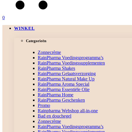
0
WINKEL
Categorieën
Zonnecrème
RainPharma Voedingsprogramma’s
RainPharma Voedingssupplementen
RainPharma Shakes
RainPharma Gelaatsverzorging
RainPharma Natural Make Up
RainPharma Aroma Special
RainPharma Essentiële Olie
RainPharma Home
RainPharma Geschenken
Promo
Rainpharma Webshop all-in-one
Bad en douchegel
Zonnecrème
RainPharma Voedingsprogramma’s
RainPharma Voedingssupplementen