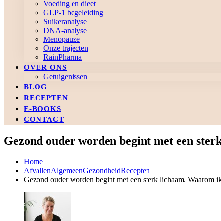
Voeding en dieet
GLP-1 begeleiding
Suikeranalyse
DNA-analyse
Menopauze
Onze trajecten
RainPharma
OVER ONS
Getuigenissen
BLOG
RECEPTEN
E-BOOKS
CONTACT
Gezond ouder worden begint met een sterk
Home
Afvallen
Algemeen
Gezondheid
Recepten
Gezond ouder worden begint met een sterk lichaam. Waarom ik 