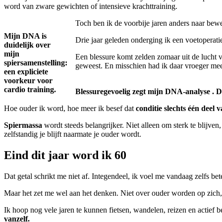
word van zware gewichten of intensieve krachttraining.
Toch ben ik de voorbije jaren anders naar bew
Mijn DNA is
Drie jaar geleden onderging ik een voetoperati
duidelijk over
mijn
Een blessure komt zelden zomaar uit de lucht va
spiersamenstelling:
geweest. En misschien had ik daar vroeger me
een expliciete
voorkeur voor
cardio training.
Blessuregevoelig zegt mijn DNA-analyse . Da
Hoe ouder ik word, hoe meer ik besef dat
conditie slechts één deel 
Spiermassa
wordt steeds belangrijker. Niet alleen om sterk te blijve
zelfstandig je blijft naarmate je ouder wordt.
Eind dit jaar word ik 60
Dat getal schrikt me niet af. Integendeel, ik voel me vandaag zelfs be
Maar het zet me wel aan het denken. Niet over ouder worden op zich
Ik hoop nog vele jaren te kunnen fietsen, wandelen, reizen en actief 
vanzelf.