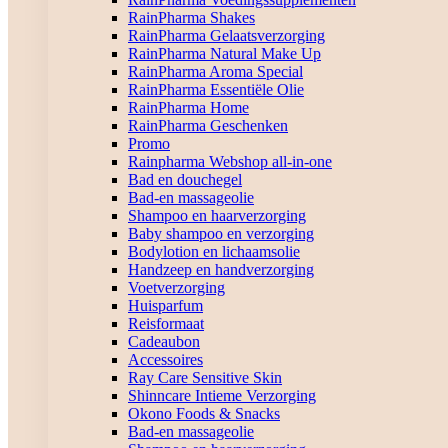
RainPharma Shakes
RainPharma Gelaatsverzorging
RainPharma Natural Make Up
RainPharma Aroma Special
RainPharma Essentiële Olie
RainPharma Home
RainPharma Geschenken
Promo
Rainpharma Webshop all-in-one
Bad en douchegel
Bad-en massageolie
Shampoo en haarverzorging
Baby shampoo en verzorging
Bodylotion en lichaamsolie
Handzeep en handverzorging
Voetverzorging
Huisparfum
Reisformaat
Cadeaubon
Accessoires
Ray Care Sensitive Skin
Shinncare Intieme Verzorging
Okono Foods & Snacks
Bad-en massageolie