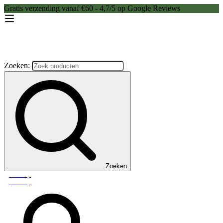
Gratis verzending vanaf €60 - 4,7/5 op Google Reviews
Zoeken:
Zoeken
Webshop
Webshop