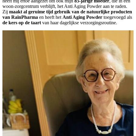
heeft mij ertoe aangezet om ook mijn
85-jarige moeder
, die in een
woon-zorgcentrum verblijft, het Anti Aging Powder aan te raden.
Zij
maakt al geruime tijd gebruik van de natuurlijke producten
van RainPharma
en heeft het
Anti Aging Powder
toegevoegd als
de kers op de taart
van haar dagelijkse verzorgingsroutine.