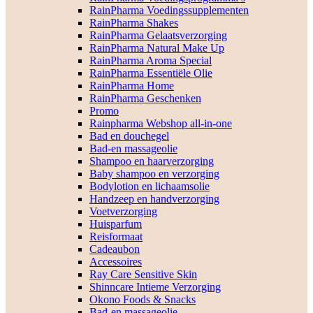
RainPharma Voedingssupplementen
RainPharma Shakes
RainPharma Gelaatsverzorging
RainPharma Natural Make Up
RainPharma Aroma Special
RainPharma Essentiële Olie
RainPharma Home
RainPharma Geschenken
Promo
Rainpharma Webshop all-in-one
Bad en douchegel
Bad-en massageolie
Shampoo en haarverzorging
Baby shampoo en verzorging
Bodylotion en lichaamsolie
Handzeep en handverzorging
Voetverzorging
Huisparfum
Reisformaat
Cadeaubon
Accessoires
Ray Care Sensitive Skin
Shinncare Intieme Verzorging
Okono Foods & Snacks
Bad-en massageolie