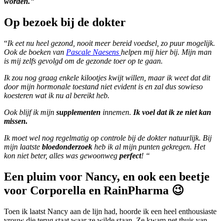
worden.
“
Op bezoek bij de dokter
“
Ik eet nu heel gezond, nooit meer bereid voedsel, zo puur mogelijk.
Ook de boeken van
Pascale Naesens
helpen mij hier bij. Mijn man
is mij zelfs gevolgd om de gezonde toer op te gaan.
Ik zou nog graag enkele kilootjes kwijt willen, maar ik weet dat dit
door mijn hormonale toestand niet evident is en zal dus sowieso
koesteren wat ik nu al bereikt heb.
Ook blijf ik mijn
supplementen
innemen.
Ik voel dat ik ze niet kan
missen.
Ik moet wel nog regelmatig op controle bij de dokter natuurlijk. Bij
mijn laatste
bloedonderzoek
heb ik al mijn punten gekregen. Het
kon niet beter, alles was gewoonweg
perfect
! “
Een pluim voor Nancy, en ook een beetje
voor Corporella en RainPharma
😉
Toen ik laatst Nancy aan de lijn had, hoorde ik een heel enthousiaste
vrouw die terug staat waar ze wilde staan. Ze kwam net thuis van