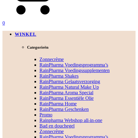
0
WINKEL
Categorieën
Zonnecrème
RainPharma Voedingsprogramma’s
RainPharma Voedingssupplementen
RainPharma Shakes
RainPharma Gelaatsverzorging
RainPharma Natural Make Up
RainPharma Aroma Special
RainPharma Essentiële Olie
RainPharma Home
RainPharma Geschenken
Promo
Rainpharma Webshop all-in-one
Bad en douchegel
Zonnecrème
RainPharma Voedingsprogramma’s