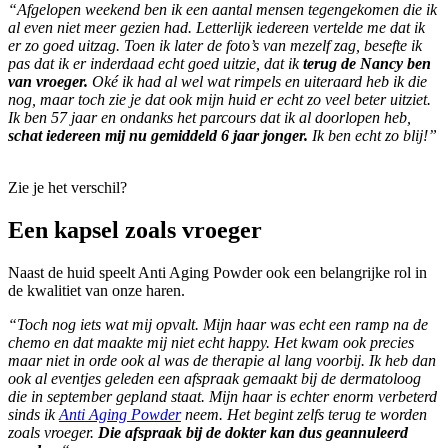
“Afgelopen weekend ben ik een aantal mensen tegengekomen die ik
al even niet meer gezien had. Letterlijk iedereen vertelde me dat ik
er zo goed uitzag. Toen ik later de foto’s van mezelf zag, besefte ik
pas dat ik er inderdaad echt goed uitzie, dat ik
terug de Nancy ben
van vroeger.
Oké ik had al wel wat rimpels en uiteraard heb ik die
nog, maar toch zie je dat ook mijn huid er echt zo veel beter uitziet.
Ik ben 57 jaar en ondanks het parcours dat ik al doorlopen heb,
schat iedereen mij nu gemiddeld 6 jaar jonger.
Ik ben echt zo blij!”
Zie je het verschil?
Een kapsel zoals vroeger
Naast de huid speelt Anti Aging Powder ook een belangrijke rol in
de kwalitiet van onze haren.
“Toch nog iets wat mij opvalt. Mijn haar was echt een ramp na de
chemo en dat maakte mij niet echt happy. Het kwam ook precies
maar niet in orde ook al was de therapie al lang voorbij. Ik heb dan
ook al eventjes geleden een afspraak gemaakt bij de dermatoloog
die in september gepland staat. Mijn haar is echter enorm verbeterd
sinds ik
Anti Aging Powder
neem. Het begint zelfs terug te worden
zoals vroeger.
Die afspraak bij de dokter kan dus geannuleerd