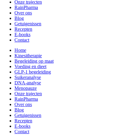
Onze trajecten
RainPharma
Over ons
Blog
Getuigenissen
Recepten
E-books
Contact
Home
Kinesitherapie
Begeleiding op maat
Voeding en dieet
GLP-1 begeleiding
Suikeranalyse
DNA-analyse
Menopauze
Onze trajecten
RainPharma
Over ons
Blog
Getuigenissen
Recepten
E-books
Contact