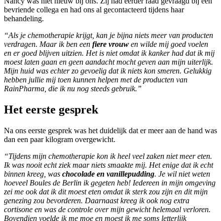
Nancy was niet nieuw bij ons. Zij had eerder raad gevraagd bij een
bevriende collega en had ons al gecontacteerd tijdens haar
behandeling.
“Als je chemotherapie krijgt, kan je bijna niets meer van producten
verdragen. Maar ik ben een
fiere vrouw
en wilde mij goed voelen
en er goed blijven uitzien. Het is niet omdat ik kanker had dat ik mij
moest laten gaan en geen aandacht mocht geven aan mijn uiterlijk.
Mijn huid was echter zo gevoelig dat ik niets kon smeren. Gelukkig
hebben jullie mij toen kunnen helpen met de producten van
RainPharma, die ik nu nog steeds gebruik.”
Het eerste gesprek
Na ons eerste gesprek was het duidelijk dat er meer aan de hand was
dan een paar kilogram overgewicht.
“Tijdens mijn chemotherapie kon ik heel veel zaken niet meer eten.
Ik was nooit echt ziek maar niets smaakte mij. Het enige dat ik echt
binnen kreeg, was
chocolade en vanillepudding
. Je wil niet weten
hoeveel Boules de Berlin ik gegeten heb! Iedereen in mijn omgeving
zei me ook dat ik dit moest eten omdat ik sterk zou zijn en dit mijn
genezing zou bevorderen. Daarnaast kreeg ik ook nog extra
cortisone en was de controle over mijn gewicht helemaal verloren.
Bovendien voelde ik me moe en moest ik me soms letterlijk