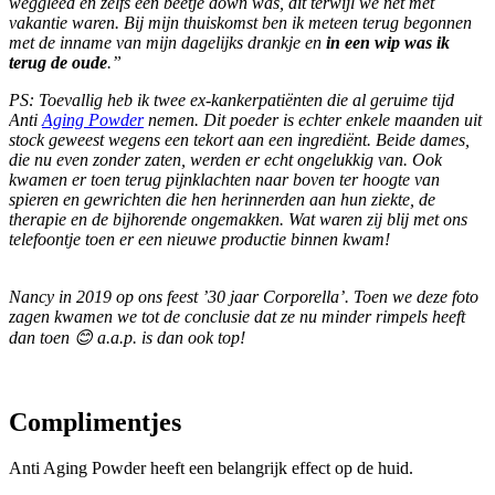
weggleed en zelfs een beetje down was, dit terwijl we net met
vakantie waren. Bij mijn thuiskomst ben ik meteen terug begonnen
met de inname van mijn dagelijks drankje en
in een wip was ik
terug de oude
.”
PS: Toevallig heb ik twee ex-kankerpatiënten die al geruime tijd
Anti
Aging Powder
nemen. Dit poeder is echter enkele maanden uit
stock geweest wegens een tekort aan een ingrediënt. Beide dames,
die nu even zonder zaten, werden er echt ongelukkig van. Ook
kwamen er toen terug pijnklachten naar boven ter hoogte van
spieren en gewrichten die hen herinnerden aan hun ziekte, de
therapie en de bijhorende ongemakken. Wat waren zij blij met ons
telefoontje toen er een nieuwe productie binnen kwam!
Nancy in 2019 op ons feest ’30 jaar Corporella’. Toen we deze foto
zagen kwamen we tot de conclusie dat ze nu minder rimpels heeft
dan toen 😊
a.a.p. is dan ook top!
Complimentjes
Anti Aging Powder heeft een belangrijk effect op de huid.