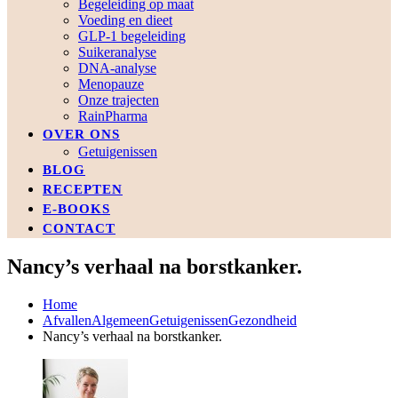
Begeleiding op maat
Voeding en dieet
GLP-1 begeleiding
Suikeranalyse
DNA-analyse
Menopauze
Onze trajecten
RainPharma
OVER ONS
Getuigenissen
BLOG
RECEPTEN
E-BOOKS
CONTACT
Nancy’s verhaal na borstkanker.
Home
Afvallen
Algemeen
Getuigenissen
Gezondheid
Nancy’s verhaal na borstkanker.