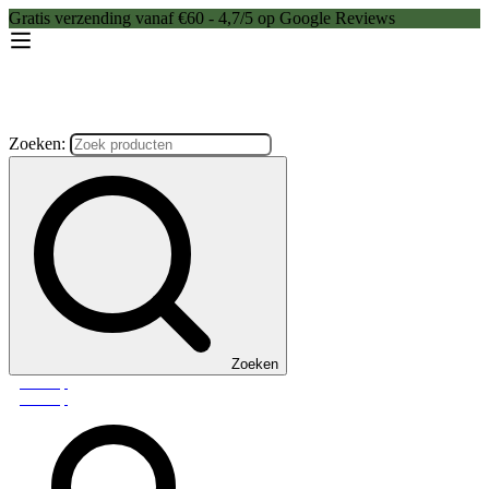
Gratis verzending vanaf €60 - 4,7/5 op Google Reviews
Zoeken:
Zoeken
Webshop
Webshop