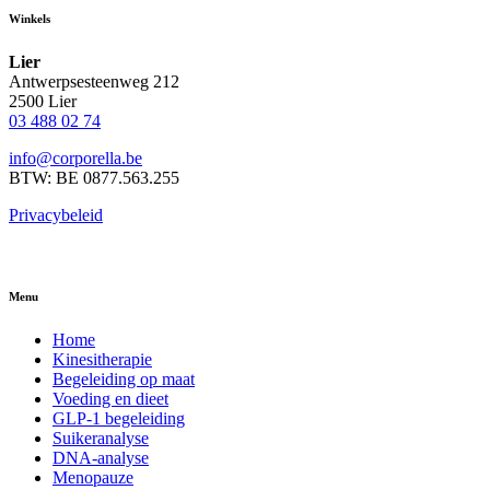
Winkels
Lier
Antwerpsesteenweg 212
2500 Lier
03 488 02 74
info@corporella.be
BTW: BE 0877.563.255
Privacybeleid
Menu
Home
Kinesitherapie
Begeleiding op maat
Voeding en dieet
GLP-1 begeleiding
Suikeranalyse
DNA-analyse
Menopauze