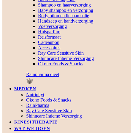
Shampoo en haarverzorging
Baby shampoo en verzorging
Bodylotion en lichaamsolie
Handzeep en handverzorging
Voetverzorging
Huisparfum
Reisformaat
Cadeaubon
Accessoires
Ray Care Sensitive Skin
Shinncare Intieme Verzorging
Okono Foods & Snacks
Rainpharma dieet
MERKEN
Nutriphyt
Okono Foods & Snacks
RainPharma
Ray Care Sensitive Skin
Shinncare Intieme Verzorging
KINESITHERAPIE
WAT WE DOEN