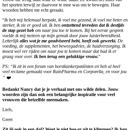
het sporten terwijl ze daarvoor te moe was om te bewegen. Haar
woorden hebben me echt geraakt.
“
Ik heb mij helemaal herpakt, ik voel me gezond, ik voel me beter en
sterker, ik zie er goed uit. Ik ben
ontzettend tevreden dat ik destijds
de stap gezet heb
om naar jou toe te komen. Bij het eerste gesprek
voelde ik mij meteen op mijn gemak door jouw luisterbereidheid.
Letterlijk
alles wat je me geadviseerd hebt, heeft ook gewerkt.
De
voeding, de supplementen, het beweegadvies, de huidverzorging. Ik
moest wel ver rijden om naar jou te komen maar dat had ik er
graag voor over.
Ik ben terug een gelukkige vrouw.
“
PS: “Ik zit in een forum van borstkankerpatiënten en heb al heel
veel reclame gemaakt voor RainPharma en Corporella, en voor jou
” ❤️
Bedankt Nancy dat je je verhaal met ons wilde delen. Jouw
woorden zijn dan ook een belangrijke inspiratie voor veel
vrouwen die hetzelfde meemaken.
Liefs,
Greet
Zit jij ook in een dal? Weet je niet hoe er uit te klimmen? Ik ben