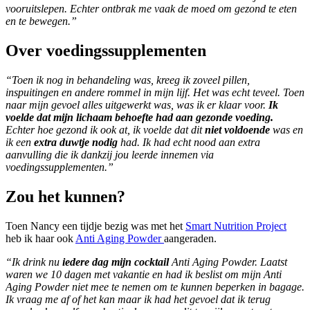
vooruitslepen. Echter ontbrak me vaak de moed om gezond te eten
en te bewegen.”
Over voedingssupplementen
“Toen ik nog in behandeling was, kreeg ik zoveel pillen,
inspuitingen en andere rommel in mijn lijf. Het was echt teveel. Toen
naar mijn gevoel alles uitgewerkt was, was ik er klaar voor.
Ik
voelde dat mijn lichaam behoefte had aan gezonde voeding.
Echter hoe gezond ik ook at, ik voelde dat dit
niet voldoende
was en
ik een
extra duwtje nodig
had. Ik had echt nood aan extra
aanvulling die ik dankzij jou leerde innemen via
voedingssupplementen.”
Zou het kunnen?
Toen Nancy een tijdje bezig was met het
Smart Nutrition Project
heb ik haar ook
Anti Aging Powder
aangeraden.
“Ik drink nu
iedere dag mijn cocktail
Anti Aging Powder. Laatst
waren we 10 dagen met vakantie en had ik beslist om mijn Anti
Aging Powder niet mee te nemen om te kunnen beperken in bagage.
Ik vraag me af of het kan maar ik had het gevoel dat ik terug