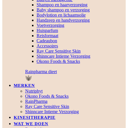
Shampoo en haarverzorging
Baby shampoo en verzorging
Bodylotion en lichaamsolie
Handzeep en handverzorging
Voetverzorging
Huisparfum
Reisformaat
Cadeaubon
Accessoires
Ray Care Sensitive Skin
Shinncare Intieme Verzorging
Okono Foods & Snacks
Rainpharma dieet
MERKEN
Nutriphyt
Okono Foods & Snacks
RainPharma
Ray Care Sensitive Skin
Shinncare Intieme Verzorging
KINESITHERAPIE
WAT WE DOEN