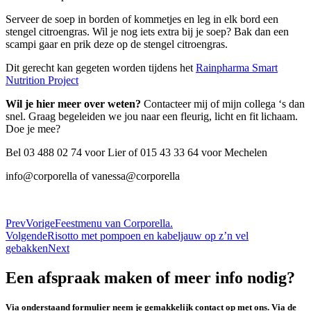
Serveer de soep in borden of kommetjes en leg in elk bord een
stengel citroengras. Wil je nog iets extra bij je soep? Bak dan een
scampi gaar en prik deze op de stengel citroengras.
Dit gerecht kan gegeten worden tijdens het
Rainpharma Smart
Nutrition Project
Wil je hier meer over weten?
Contacteer mij of mijn collega ‘s dan
snel. Graag begeleiden we jou naar een fleurig, licht en fit lichaam.
Doe je mee?
Bel 03 488 02 74 voor Lier of 015 43 33 64 voor Mechelen
info@corporella of vanessa@corporella
Prev
Vorige
Feestmenu van Corporella.
Volgende
Risotto met pompoen en kabeljauw op z’n vel
gebakken
Next
Een afspraak maken of meer info nodig?
Via onderstaand formulier neem je gemakkelijk contact op met ons. Via de