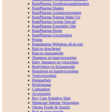
RainPharma Voedingssupplementen
RainPharma Shakes
RainPharma Gelaatsverzorging
RainPharma Natural Make Up
RainPharma Aroma Special
RainPharma Essentiële Olie
RainPharma Home
RainPharma Geschenken
Promo
Rainpharma Webshop all-in-one
Bad en douchegel
Bad-en massageolie
Shampoo en haarverzorging
Baby shampoo en verzorging
Bodylotion en lichaamsolie
Handzeep en handverzorging
Voetverzorging
Huisparfum
Reisformaat
Cadeaubon
Accessoires
Ray Care Sensitive Skin
Shinncare Intieme Verzorging
Okono Foods & Snacks
Bad-en massageolie