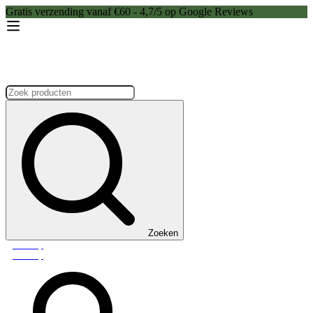
Gratis verzending vanaf €60 - 4,7/5 op Google Reviews
Zoeken:
Zoeken
Webshop
Webshop