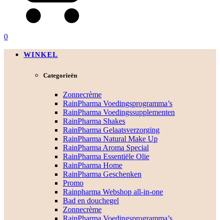
0
WINKEL
Categorieën
Zonnecrème
RainPharma Voedingsprogramma’s
RainPharma Voedingssupplementen
RainPharma Shakes
RainPharma Gelaatsverzorging
RainPharma Natural Make Up
RainPharma Aroma Special
RainPharma Essentiële Olie
RainPharma Home
RainPharma Geschenken
Promo
Rainpharma Webshop all-in-one
Bad en douchegel
Zonnecrème
RainPharma Voedingsprogramma’s