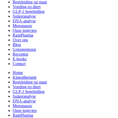
Begeleiding op maat
Voeding en dieet
GLP-1 begeleiding
Suikeranalyse
DNA-analyse
Menopauze
Onze trajecten
RainPharma
Over ons
Blog
Getuigenissen
Recepten
E-books
Contact
Home
Kinesitherapie
Begeleiding op maat
Voeding en dieet
GLP-1 begeleiding
Suikeranalyse
DNA-analyse
Menopauze
Onze trajecten
RainPharma