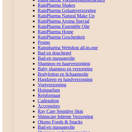
RainPharma Shakes
RainPharma Gelaatsverzorging
RainPharma Natural Make Up
RainPharma Aroma Special
RainPharma Essentiële Olie
RainPharma Home
RainPharma Geschenken
Promo
Rainpharma Webshop all-in-one
Bad en douchegel
Bad-en massageolie
Shampoo en haarverzorging
Baby shampoo en verzorging
Bodylotion en lichaamsolie
Handzeep en handverzorging
Voetverzorging
Huisparfum
Reisformaat
Cadeaubon
Accessoires
Ray Care Sensitive Skin
Shinncare Intieme Verzorging
Okono Foods & Snacks
Bad-en massageolie