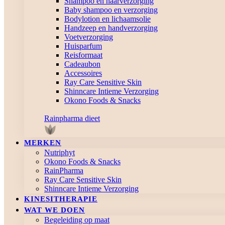
Shampoo en haarverzorging
Baby shampoo en verzorging
Bodylotion en lichaamsolie
Handzeep en handverzorging
Voetverzorging
Huisparfum
Reisformaat
Cadeaubon
Accessoires
Ray Care Sensitive Skin
Shinncare Intieme Verzorging
Okono Foods & Snacks
Rainpharma dieet
MERKEN
Nutriphyt
Okono Foods & Snacks
RainPharma
Ray Care Sensitive Skin
Shinncare Intieme Verzorging
KINESITHERAPIE
WAT WE DOEN
Begeleiding op maat