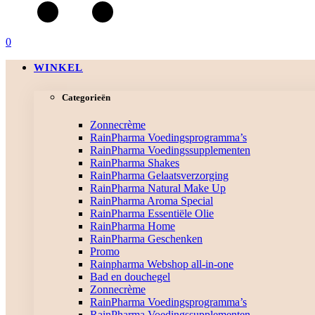
0
WINKEL
Categorieën
Zonnecrème
RainPharma Voedingsprogramma’s
RainPharma Voedingssupplementen
RainPharma Shakes
RainPharma Gelaatsverzorging
RainPharma Natural Make Up
RainPharma Aroma Special
RainPharma Essentiële Olie
RainPharma Home
RainPharma Geschenken
Promo
Rainpharma Webshop all-in-one
Bad en douchegel
Zonnecrème
RainPharma Voedingsprogramma’s
RainPharma Voedingssupplementen