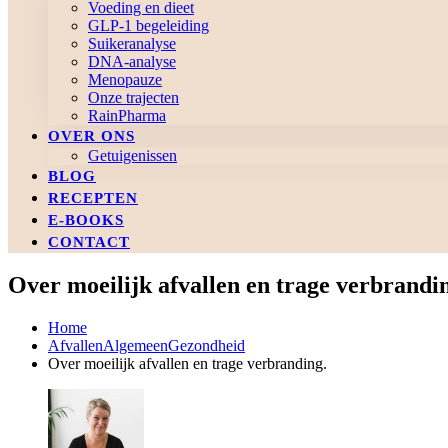
Voeding en dieet
GLP-1 begeleiding
Suikeranalyse
DNA-analyse
Menopauze
Onze trajecten
RainPharma
OVER ONS
Getuigenissen
BLOG
RECEPTEN
E-BOOKS
CONTACT
Over moeilijk afvallen en trage verbrandi
Home
Afvallen
Algemeen
Gezondheid
Over moeilijk afvallen en trage verbranding.