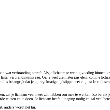
aan wat verbranding betreft. Als je lichaam te weinig voeding binnen kri
el lager verbrandingsniveau. Ga je veel uren later pas eten, komt je licha
 dus belangrijk dat je op regelmatige tijdstippen eet en juist leert doser
ppen, zal je lichaam veel meer zin hebben om mee te werken. Zo bereik je 
zelfde te eten en te doen. Je lichaam heeft uitdaging nodig en zal veel b
t, anders wordt het lui.