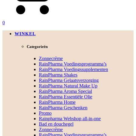
0
WINKEL
Categorieën
Zonnecrème
RainPharma Voedingsprogramma’s
RainPharma Voedingssupplementen
RainPharma Shakes
RainPharma Gelaatsverzorging
RainPharma Natural Make Up
RainPharma Aroma Special
RainPharma Essentiële Olie
RainPharma Home
RainPharma Geschenken
Promo
Rainpharma Webshop all-in-one
Bad en douchegel
Zonnecrème
RainPharma Voedingsprogramma’s