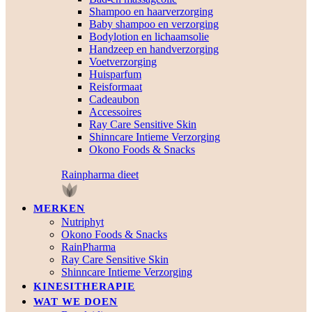
Shampoo en haarverzorging
Baby shampoo en verzorging
Bodylotion en lichaamsolie
Handzeep en handverzorging
Voetverzorging
Huisparfum
Reisformaat
Cadeaubon
Accessoires
Ray Care Sensitive Skin
Shinncare Intieme Verzorging
Okono Foods & Snacks
Rainpharma dieet
MERKEN
Nutriphyt
Okono Foods & Snacks
RainPharma
Ray Care Sensitive Skin
Shinncare Intieme Verzorging
KINESITHERAPIE
WAT WE DOEN