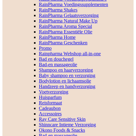
RainPharma Voedingssupplementen
RainPharma Shakes
RainPharma Gelaatsverzorging
RainPharma Natural Make Up
RainPharma Aroma Special
RainPharma Essentiële Olie
RainPharma Home
RainPharma Geschenken
Promo
Rainpharma Webshop all-in-one
Bad en douchegel
Bad-en massageolie
Shampoo en haarverzorging
Baby shampoo en verzorging
Bodylotion en lichaamsolie
Handzeep en handverzorging
Voetverzorging
Huisparfum
Reisformaat
Cadeaubon
Accessoires
Ray Care Sensitive Skin
Shinncare Intieme Verzorging
Okono Foods & Snacks
Bad-en massageolie