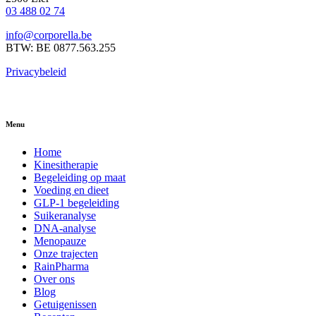
03 488 02 74
info@corporella.be
BTW: BE 0877.563.255
Privacybeleid
Menu
Home
Kinesitherapie
Begeleiding op maat
Voeding en dieet
GLP-1 begeleiding
Suikeranalyse
DNA-analyse
Menopauze
Onze trajecten
RainPharma
Over ons
Blog
Getuigenissen