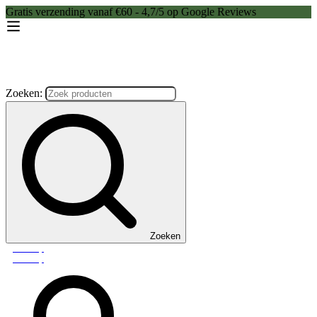
Gratis verzending vanaf €60 - 4,7/5 op Google Reviews
Zoeken:
Zoeken
Webshop
Webshop