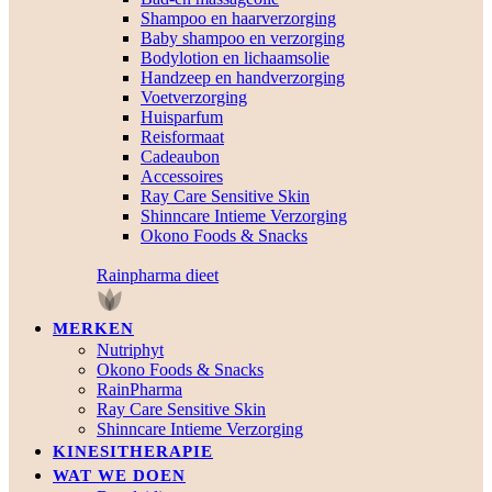
Shampoo en haarverzorging
Baby shampoo en verzorging
Bodylotion en lichaamsolie
Handzeep en handverzorging
Voetverzorging
Huisparfum
Reisformaat
Cadeaubon
Accessoires
Ray Care Sensitive Skin
Shinncare Intieme Verzorging
Okono Foods & Snacks
Rainpharma dieet
MERKEN
Nutriphyt
Okono Foods & Snacks
RainPharma
Ray Care Sensitive Skin
Shinncare Intieme Verzorging
KINESITHERAPIE
WAT WE DOEN