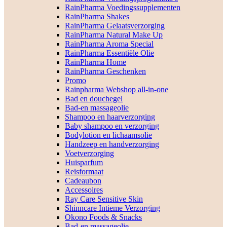
RainPharma Voedingssupplementen
RainPharma Shakes
RainPharma Gelaatsverzorging
RainPharma Natural Make Up
RainPharma Aroma Special
RainPharma Essentiële Olie
RainPharma Home
RainPharma Geschenken
Promo
Rainpharma Webshop all-in-one
Bad en douchegel
Bad-en massageolie
Shampoo en haarverzorging
Baby shampoo en verzorging
Bodylotion en lichaamsolie
Handzeep en handverzorging
Voetverzorging
Huisparfum
Reisformaat
Cadeaubon
Accessoires
Ray Care Sensitive Skin
Shinncare Intieme Verzorging
Okono Foods & Snacks
Bad-en massageolie