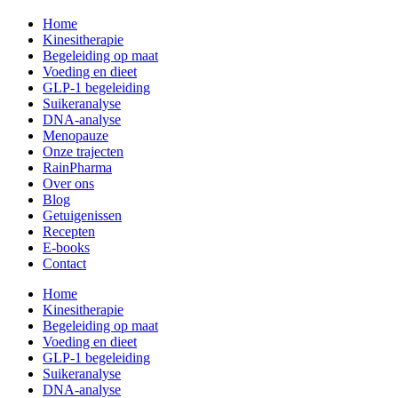
Home
Kinesitherapie
Begeleiding op maat
Voeding en dieet
GLP-1 begeleiding
Suikeranalyse
DNA-analyse
Menopauze
Onze trajecten
RainPharma
Over ons
Blog
Getuigenissen
Recepten
E-books
Contact
Home
Kinesitherapie
Begeleiding op maat
Voeding en dieet
GLP-1 begeleiding
Suikeranalyse
DNA-analyse