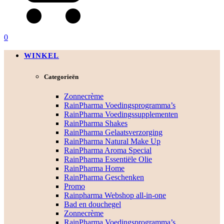
0
WINKEL
Categorieën
Zonnecrème
RainPharma Voedingsprogramma’s
RainPharma Voedingssupplementen
RainPharma Shakes
RainPharma Gelaatsverzorging
RainPharma Natural Make Up
RainPharma Aroma Special
RainPharma Essentiële Olie
RainPharma Home
RainPharma Geschenken
Promo
Rainpharma Webshop all-in-one
Bad en douchegel
Zonnecrème
RainPharma Voedingsprogramma’s