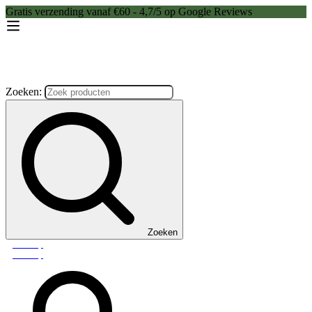
Gratis verzending vanaf €60 - 4,7/5 op Google Reviews
Zoeken:
Zoeken
Webshop
Webshop