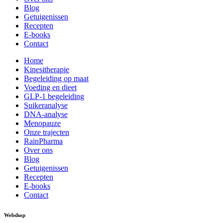
Blog
Getuigenissen
Recepten
E-books
Contact
Home
Kinesitherapie
Begeleiding op maat
Voeding en dieet
GLP-1 begeleiding
Suikeranalyse
DNA-analyse
Menopauze
Onze trajecten
RainPharma
Over ons
Blog
Getuigenissen
Recepten
E-books
Contact
Webshop