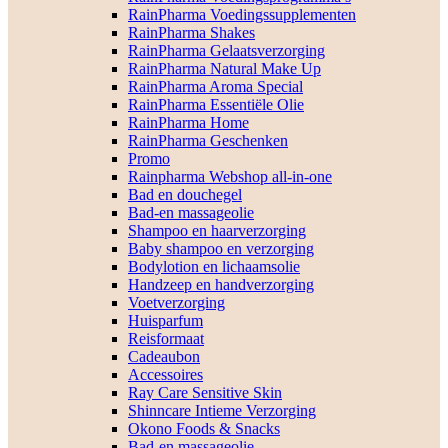
RainPharma Voedingssupplementen
RainPharma Shakes
RainPharma Gelaatsverzorging
RainPharma Natural Make Up
RainPharma Aroma Special
RainPharma Essentiële Olie
RainPharma Home
RainPharma Geschenken
Promo
Rainpharma Webshop all-in-one
Bad en douchegel
Bad-en massageolie
Shampoo en haarverzorging
Baby shampoo en verzorging
Bodylotion en lichaamsolie
Handzeep en handverzorging
Voetverzorging
Huisparfum
Reisformaat
Cadeaubon
Accessoires
Ray Care Sensitive Skin
Shinncare Intieme Verzorging
Okono Foods & Snacks
Bad-en massageolie