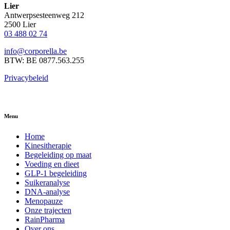
Lier
Antwerpsesteenweg 212
2500 Lier
03 488 02 74
info@corporella.be
BTW: BE 0877.563.255
Privacybeleid
Menu
Home
Kinesitherapie
Begeleiding op maat
Voeding en dieet
GLP-1 begeleiding
Suikeranalyse
DNA-analyse
Menopauze
Onze trajecten
RainPharma
Over ons