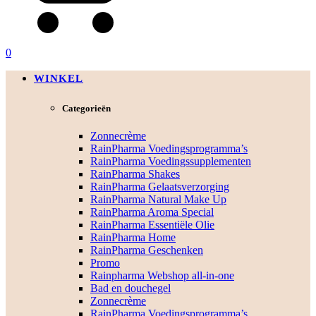
0
WINKEL
Categorieën
Zonnecrème
RainPharma Voedingsprogramma’s
RainPharma Voedingssupplementen
RainPharma Shakes
RainPharma Gelaatsverzorging
RainPharma Natural Make Up
RainPharma Aroma Special
RainPharma Essentiële Olie
RainPharma Home
RainPharma Geschenken
Promo
Rainpharma Webshop all-in-one
Bad en douchegel
Zonnecrème
RainPharma Voedingsprogramma’s