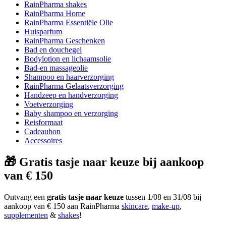
RainPharma shakes
RainPharma Home
RainPharma Essentiële Olie
Huisparfum
RainPharma Geschenken
Bad en douchegel
Bodylotion en lichaamsolie
Bad-en massageolie
Shampoo en haarverzorging
RainPharma Gelaatsverzorging
Handzeep en handverzorging
Voetverzorging
Baby shampoo en verzorging
Reisformaat
Cadeaubon
Accessoires
🎁 Gratis tasje naar keuze bij aankoop
van € 150
Ontvang een
gratis tasje naar keuze
tussen 1/08 en 31/08 bij
aankoop van € 150 aan RainPharma
skincare
,
make-up
,
supplementen
&
shakes
!