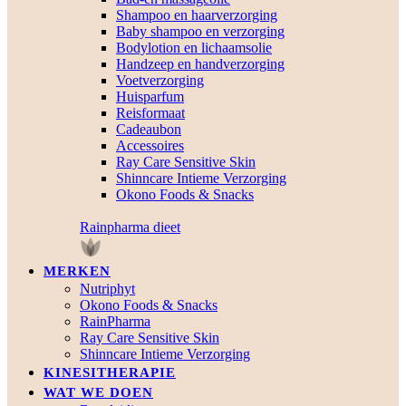
Shampoo en haarverzorging
Baby shampoo en verzorging
Bodylotion en lichaamsolie
Handzeep en handverzorging
Voetverzorging
Huisparfum
Reisformaat
Cadeaubon
Accessoires
Ray Care Sensitive Skin
Shinncare Intieme Verzorging
Okono Foods & Snacks
Rainpharma dieet
MERKEN
Nutriphyt
Okono Foods & Snacks
RainPharma
Ray Care Sensitive Skin
Shinncare Intieme Verzorging
KINESITHERAPIE
WAT WE DOEN