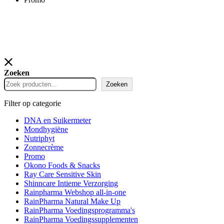
Zoeken
Zoeken
Filter op categorie
DNA en Suikermeter
Mondhygiëne
Nutriphyt
Zonnecrème
Promo
Okono Foods & Snacks
Ray Care Sensitive Skin
Shinncare Intieme Verzorging
Rainpharma Webshop all-in-one
RainPharma Natural Make Up
RainPharma Voedingsprogramma's
RainPharma Voedingssupplementen