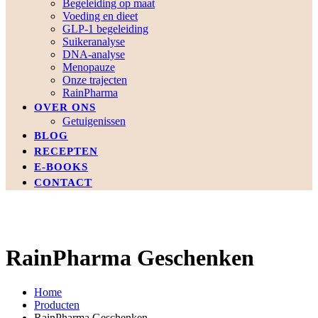
Begeleiding op maat
Voeding en dieet
GLP-1 begeleiding
Suikeranalyse
DNA-analyse
Menopauze
Onze trajecten
RainPharma
OVER ONS
Getuigenissen
BLOG
RECEPTEN
E-BOOKS
CONTACT
RainPharma Geschenken
Home
Producten
RainPharma Geschenken