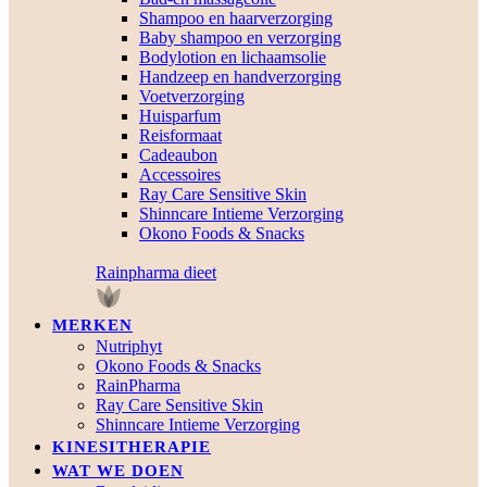
Shampoo en haarverzorging
Baby shampoo en verzorging
Bodylotion en lichaamsolie
Handzeep en handverzorging
Voetverzorging
Huisparfum
Reisformaat
Cadeaubon
Accessoires
Ray Care Sensitive Skin
Shinncare Intieme Verzorging
Okono Foods & Snacks
Rainpharma dieet
MERKEN
Nutriphyt
Okono Foods & Snacks
RainPharma
Ray Care Sensitive Skin
Shinncare Intieme Verzorging
KINESITHERAPIE
WAT WE DOEN