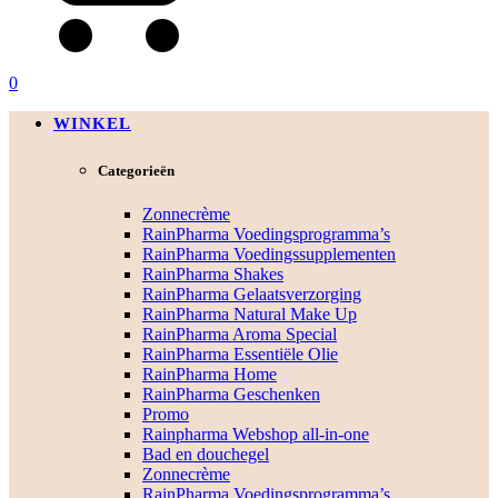
0
WINKEL
Categorieën
Zonnecrème
RainPharma Voedingsprogramma’s
RainPharma Voedingssupplementen
RainPharma Shakes
RainPharma Gelaatsverzorging
RainPharma Natural Make Up
RainPharma Aroma Special
RainPharma Essentiële Olie
RainPharma Home
RainPharma Geschenken
Promo
Rainpharma Webshop all-in-one
Bad en douchegel
Zonnecrème
RainPharma Voedingsprogramma’s