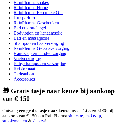
RainPharma shakes
RainPharma Home
RainPharma Essentiële Olie
Huisparfum
RainPharma Geschenken
Bad en douchegel
Bodylotion en lichaamsolie
Bad-en massageolie
Shampoo en haarverzorging
RainPharma Gelaatsverzorging
Handzeep en handverzorging
Voetverzorging
Baby shampoo en verzorging
Reisformaat
Cadeaubon
Accessoires
🎁 Gratis tasje naar keuze bij aankoop
van € 150
Ontvang een
gratis tasje naar keuze
tussen 1/08 en 31/08 bij
aankoop van € 150 aan RainPharma
skincare
,
make-up
,
supplementen
&
shakes
!