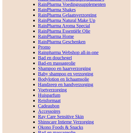
RainPharma Voedingssupplementen
RainPharma Shakes
RainPharma Gelaatsverzorging
RainPharma Natural Make Up
RainPharma Aroma Special
RainPharma Essentiële Olie
RainPharma Home
RainPharma Geschenken
Promo
Rainpharma Webshop all-in-one
Bad en douchegel
Bad-en massageolie
Shampoo en haarverzorging
Baby shampoo en verzorging
Bodylotion en lichaamsolie
Handzeep en handverzorging
Voetverzorging
Huisparfum
Reisformaat
Cadeaubon
Accessoires
Ray Care Sensitive Skin
Shinncare Intieme Verzorging
Okono Foods & Snacks
Bad-en massageolie