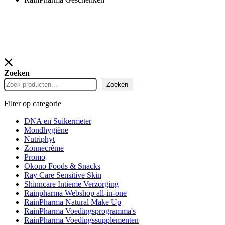
Zoeken
Zoeken
Filter op categorie
DNA en Suikermeter
Mondhygiëne
Nutriphyt
Zonnecrème
Promo
Okono Foods & Snacks
Ray Care Sensitive Skin
Shinncare Intieme Verzorging
Rainpharma Webshop all-in-one
RainPharma Natural Make Up
RainPharma Voedingsprogramma's
RainPharma Voedingssupplementen