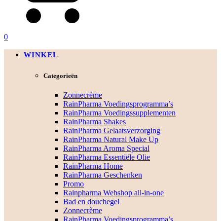
0
WINKEL
Categorieën
Zonnecrème
RainPharma Voedingsprogramma’s
RainPharma Voedingssupplementen
RainPharma Shakes
RainPharma Gelaatsverzorging
RainPharma Natural Make Up
RainPharma Aroma Special
RainPharma Essentiële Olie
RainPharma Home
RainPharma Geschenken
Promo
Rainpharma Webshop all-in-one
Bad en douchegel
Zonnecrème
RainPharma Voedingsprogramma’s