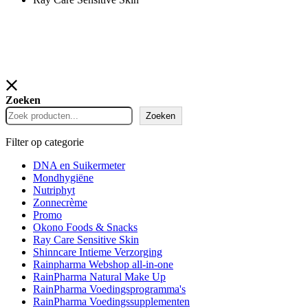
Zoeken
Zoeken
Filter op categorie
DNA en Suikermeter
Mondhygiëne
Nutriphyt
Zonnecrème
Promo
Okono Foods & Snacks
Ray Care Sensitive Skin
Shinncare Intieme Verzorging
Rainpharma Webshop all-in-one
RainPharma Natural Make Up
RainPharma Voedingsprogramma's
RainPharma Voedingssupplementen