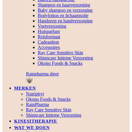
Shampoo en haarverzorging
Baby shampoo en verzorging
Bodylotion en lichaamsolie
Handzeep en handverzorging
Voetverzorging
Huisparfum
Reisformaat
Cadeaubon
Accessoires
Ray Care Sensitive Skin
Shinncare Intieme Verzorging
Okono Foods & Snacks
Rainpharma dieet
MERKEN
Nutriphyt
Okono Foods & Snacks
RainPharma
Ray Care Sensitive Skin
Shinncare Intieme Verzorging
KINESITHERAPIE
WAT WE DOEN