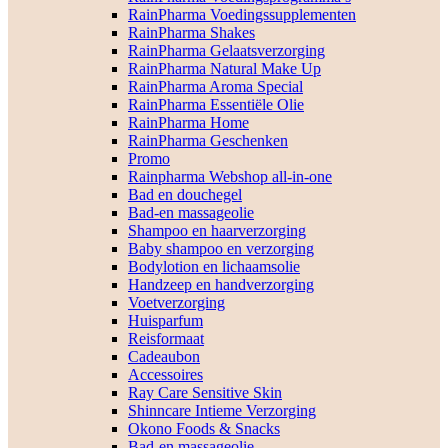
RainPharma Voedingssupplementen
RainPharma Shakes
RainPharma Gelaatsverzorging
RainPharma Natural Make Up
RainPharma Aroma Special
RainPharma Essentiële Olie
RainPharma Home
RainPharma Geschenken
Promo
Rainpharma Webshop all-in-one
Bad en douchegel
Bad-en massageolie
Shampoo en haarverzorging
Baby shampoo en verzorging
Bodylotion en lichaamsolie
Handzeep en handverzorging
Voetverzorging
Huisparfum
Reisformaat
Cadeaubon
Accessoires
Ray Care Sensitive Skin
Shinncare Intieme Verzorging
Okono Foods & Snacks
Bad-en massageolie