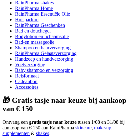
RainPharma shakes
RainPharma Home
RainPharma Essentiële Olie
Huisparfum
RainPharma Geschenken
Bad en douchegel
Bodylotion en lichaamsolie
Bad-en massageolie
Shampoo en haarverzorging
RainPharma Gelaatsverzorging
Handzeep en handverzorging
Voetverzorging
Baby shampoo en verzorging
Reisformaat
Cadeaubon
Accessoires
🎁 Gratis tasje naar keuze bij aankoop
van € 150
Ontvang een
gratis tasje naar keuze
tussen 1/08 en 31/08 bij
aankoop van € 150 aan RainPharma
skincare
,
make-up
,
supplementen
&
shakes
!