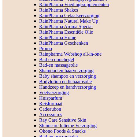
RainPharma Voedingssupplementen
RainPharma Shakes
RainPharma Gelaatsverzorging
RainPharma Natural Make Up
RainPharma Aroma Special
RainPharma Essentiële Olie
RainPharma Home
RainPharma Geschenken
Promo
Rainpharma Webshop all-in-one
Bad en douchegel
Bad-en massageolie
Shampoo en haarverzorging
Baby shampoo en verzorging
Bodylotion en lichaamsolie
Handzeep en handverzorging
Voetverzorging
Huisparfum
Reisformaat
Cadeaubon
Accessoires
Ray Care Sensitive Skin
Shinncare Intieme Verzorging
Okono Foods & Snacks
Bad-en massageolie