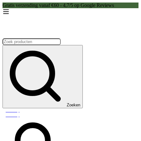
Gratis verzending vanaf €60 - 4,7/5 op Google Reviews
Zoeken:
Zoeken
Webshop
Webshop