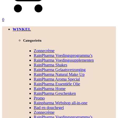
0
WINKEL
Categorieën
Zonnecrème
RainPharma Voedingsprogramma’s
RainPharma Voedingssupplementen
RainPharma Shakes
RainPharma Gelaatsverzorging
RainPharma Natural Make Up
RainPharma Aroma Special
RainPharma Essentiële Olie
RainPharma Home
RainPharma Geschenken
Promo
Rainpharma Webshop all-in-one
Bad en douchegel
Zonnecrème
RainPharma Voedingsprogramma’s