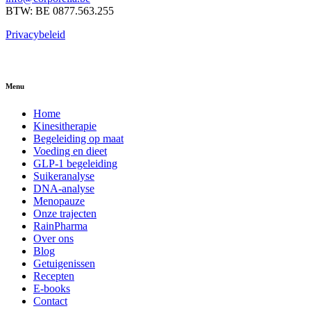
BTW: BE 0877.563.255
Privacybeleid
Menu
Home
Kinesitherapie
Begeleiding op maat
Voeding en dieet
GLP-1 begeleiding
Suikeranalyse
DNA-analyse
Menopauze
Onze trajecten
RainPharma
Over ons
Blog
Getuigenissen
Recepten
E-books
Contact