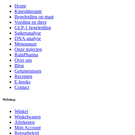
Home
Kinesitherapie
Begeleiding op maat
Voeding en dieet
GLP-1 begeleiding
Suikeranalyse
DNA-analyse
Menopauze
Onze trajecten
RainPharma
Over ons
Blog
Getuigenissen
Recepten
E-books
Contact
Webshop
Winkel
Winkelwagen
Afrekenen
Mijn Account
Retourbeleid