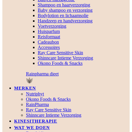
Shampoo en haarverzorging
Baby shampoo en verzorging
Bodylotion en lichaamsolie
Handzeep en handverzorging
Voetverzorging
Huisparfum
Reisformaat
Cadeaubon
Accessoires
Ray Care Sensitive Skin
Shinncare Intieme Verzorging
Okono Foods & Snacks
Rainpharma dieet
MERKEN
Nutriphyt
Okono Foods & Snacks
RainPharma
Ray Care Sensitive Skin
Shinncare Intieme Verzorging
KINESITHERAPIE
WAT WE DOEN