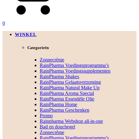
0
WINKEL
Categorieën
Zonnecrème
RainPharma Voedingsprogramma’s
RainPharma Voedingssupplementen
RainPharma Shakes
RainPharma Gelaatsverzorging
RainPharma Natural Make Up
RainPharma Aroma Special
RainPharma Essentiële Olie
RainPharma Home
RainPharma Geschenken
Promo
Rainpharma Webshop all-in-one
Bad en douchegel
Zonnecrème
RainPharma Voedingsprogramma’s