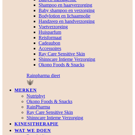
Shampoo en haarverzorging
Baby shampoo en verzorging
Bodylotion en lichaamsolie
Handzeep en handverzorging
Voetverzorging
Huisparfum
Reisformaat
Cadeaubon
Accessoires
Ray Care Sensitive Skin
Shinncare Intieme Verzorging
Okono Foods & Snacks
Rainpharma dieet
MERKEN
Nutriphyt
Okono Foods & Snacks
RainPharma
Ray Care Sensitive Skin
Shinncare Intieme Verzorging
KINESITHERAPIE
WAT WE DOEN