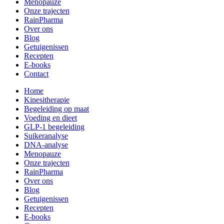
Menopauze
Onze trajecten
RainPharma
Over ons
Blog
Getuigenissen
Recepten
E-books
Contact
Home
Kinesitherapie
Begeleiding op maat
Voeding en dieet
GLP-1 begeleiding
Suikeranalyse
DNA-analyse
Menopauze
Onze trajecten
RainPharma
Over ons
Blog
Getuigenissen
Recepten
E-books