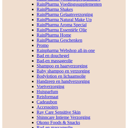
RainPharma Voedingssupplementen
RainPharma Shakes
RainPharma Gelaatsverzorging
RainPharma Natural Make Up
RainPharma Aroma Special
RainPharma Essentiële Olie
RainPharma Home
RainPharma Geschenken
Promo
Rainpharma Webshop all-in-one
Bad en douchegel
Bad-en massageolie
Shampoo en haarverzorging
Baby shampoo en verzorging
Bodylotion en lichaamsolie
Handzeep en handverzorging
Voetverzorging
Huisparfum
Reisformaat
Cadeaubon
Accessoires
Ray Care Sensitive Skin
Shinncare Intieme Verzorging
Okono Foods & Snacks
Bad-en massageolie