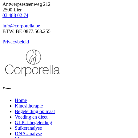
Antwerpsesteenweg 212
2500 Lier
03 488 02 74
info@corporella.be
BTW: BE 0877.563.255
Privacybeleid
Menu
Home
Kinesitherapie
Begeleiding op maat
Voeding en dieet
GLP-1 begeleiding
Suikeranalyse
DNA-analyse