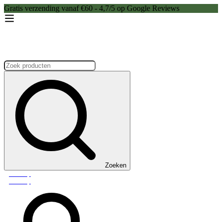
Gratis verzending vanaf €60 - 4,7/5 op Google Reviews
Zoeken:
Zoeken
Webshop
Webshop