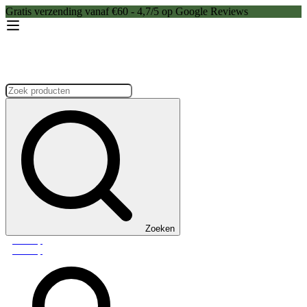
Gratis verzending vanaf €60 - 4,7/5 op Google Reviews
Zoeken:
Zoeken
Webshop
Webshop