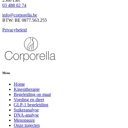
2500 Lier
03 488 02 74
info@corporella.be
BTW: BE 0877.563.255
Privacybeleid
Menu
Home
Kinesitherapie
Begeleiding op maat
Voeding en dieet
GLP-1 begeleiding
Suikeranalyse
DNA-analyse
Menopauze
Onze trajecten