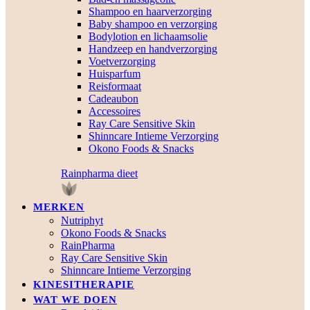
Shampoo en haarverzorging
Baby shampoo en verzorging
Bodylotion en lichaamsolie
Handzeep en handverzorging
Voetverzorging
Huisparfum
Reisformaat
Cadeaubon
Accessoires
Ray Care Sensitive Skin
Shinncare Intieme Verzorging
Okono Foods & Snacks
Rainpharma dieet
MERKEN
Nutriphyt
Okono Foods & Snacks
RainPharma
Ray Care Sensitive Skin
Shinncare Intieme Verzorging
KINESITHERAPIE
WAT WE DOEN