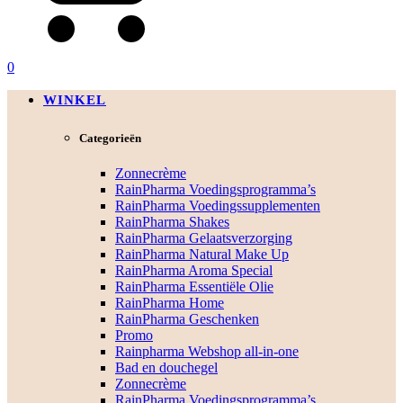
0
WINKEL
Categorieën
Zonnecrème
RainPharma Voedingsprogramma’s
RainPharma Voedingssupplementen
RainPharma Shakes
RainPharma Gelaatsverzorging
RainPharma Natural Make Up
RainPharma Aroma Special
RainPharma Essentiële Olie
RainPharma Home
RainPharma Geschenken
Promo
Rainpharma Webshop all-in-one
Bad en douchegel
Zonnecrème
RainPharma Voedingsprogramma’s