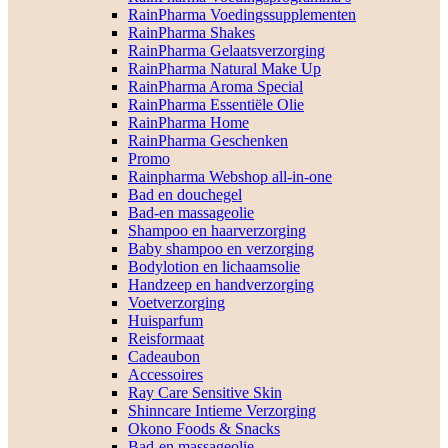
RainPharma Voedingssupplementen
RainPharma Shakes
RainPharma Gelaatsverzorging
RainPharma Natural Make Up
RainPharma Aroma Special
RainPharma Essentiële Olie
RainPharma Home
RainPharma Geschenken
Promo
Rainpharma Webshop all-in-one
Bad en douchegel
Bad-en massageolie
Shampoo en haarverzorging
Baby shampoo en verzorging
Bodylotion en lichaamsolie
Handzeep en handverzorging
Voetverzorging
Huisparfum
Reisformaat
Cadeaubon
Accessoires
Ray Care Sensitive Skin
Shinncare Intieme Verzorging
Okono Foods & Snacks
Bad-en massageolie