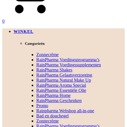
0
WINKEL
Categorieën
Zonnecrème
RainPharma Voedingsprogramma’s
RainPharma Voedingssupplementen
RainPharma Shakes
RainPharma Gelaatsverzorging
RainPharma Natural Make Up
RainPharma Aroma Special
RainPharma Essentiële Olie
RainPharma Home
RainPharma Geschenken
Promo
Rainpharma Webshop all-in-one
Bad en douchegel
Zonnecrème
RainPharma Voedingsprogramma’s