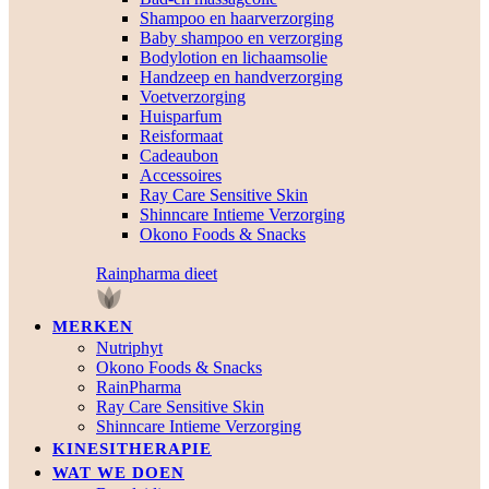
Shampoo en haarverzorging
Baby shampoo en verzorging
Bodylotion en lichaamsolie
Handzeep en handverzorging
Voetverzorging
Huisparfum
Reisformaat
Cadeaubon
Accessoires
Ray Care Sensitive Skin
Shinncare Intieme Verzorging
Okono Foods & Snacks
Rainpharma dieet
MERKEN
Nutriphyt
Okono Foods & Snacks
RainPharma
Ray Care Sensitive Skin
Shinncare Intieme Verzorging
KINESITHERAPIE
WAT WE DOEN