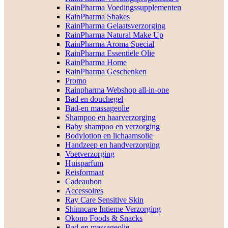
RainPharma Voedingssupplementen
RainPharma Shakes
RainPharma Gelaatsverzorging
RainPharma Natural Make Up
RainPharma Aroma Special
RainPharma Essentiële Olie
RainPharma Home
RainPharma Geschenken
Promo
Rainpharma Webshop all-in-one
Bad en douchegel
Bad-en massageolie
Shampoo en haarverzorging
Baby shampoo en verzorging
Bodylotion en lichaamsolie
Handzeep en handverzorging
Voetverzorging
Huisparfum
Reisformaat
Cadeaubon
Accessoires
Ray Care Sensitive Skin
Shinncare Intieme Verzorging
Okono Foods & Snacks
Bad-en massageolie