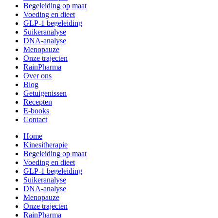
Begeleiding op maat
Voeding en dieet
GLP-1 begeleiding
Suikeranalyse
DNA-analyse
Menopauze
Onze trajecten
RainPharma
Over ons
Blog
Getuigenissen
Recepten
E-books
Contact
Home
Kinesitherapie
Begeleiding op maat
Voeding en dieet
GLP-1 begeleiding
Suikeranalyse
DNA-analyse
Menopauze
Onze trajecten
RainPharma