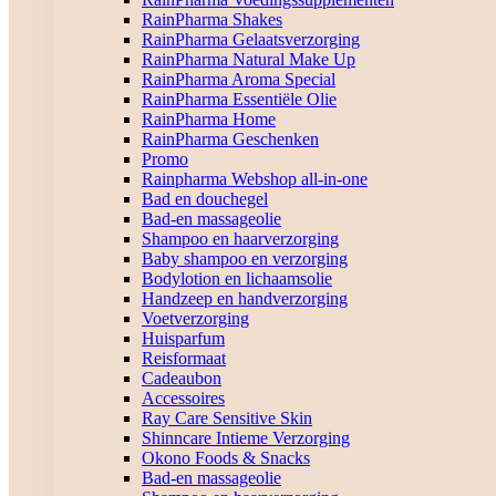
RainPharma Shakes
RainPharma Gelaatsverzorging
RainPharma Natural Make Up
RainPharma Aroma Special
RainPharma Essentiële Olie
RainPharma Home
RainPharma Geschenken
Promo
Rainpharma Webshop all-in-one
Bad en douchegel
Bad-en massageolie
Shampoo en haarverzorging
Baby shampoo en verzorging
Bodylotion en lichaamsolie
Handzeep en handverzorging
Voetverzorging
Huisparfum
Reisformaat
Cadeaubon
Accessoires
Ray Care Sensitive Skin
Shinncare Intieme Verzorging
Okono Foods & Snacks
Bad-en massageolie