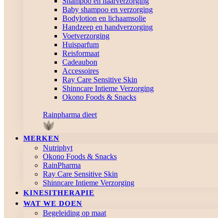
Shampoo en haarverzorging
Baby shampoo en verzorging
Bodylotion en lichaamsolie
Handzeep en handverzorging
Voetverzorging
Huisparfum
Reisformaat
Cadeaubon
Accessoires
Ray Care Sensitive Skin
Shinncare Intieme Verzorging
Okono Foods & Snacks
Rainpharma dieet
MERKEN
Nutriphyt
Okono Foods & Snacks
RainPharma
Ray Care Sensitive Skin
Shinncare Intieme Verzorging
KINESITHERAPIE
WAT WE DOEN
Begeleiding op maat