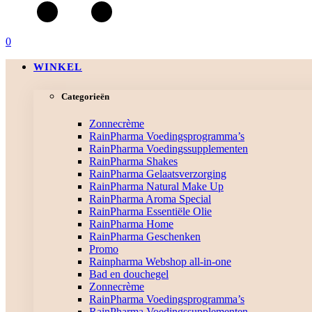
0
WINKEL
Categorieën
Zonnecrème
RainPharma Voedingsprogramma’s
RainPharma Voedingssupplementen
RainPharma Shakes
RainPharma Gelaatsverzorging
RainPharma Natural Make Up
RainPharma Aroma Special
RainPharma Essentiële Olie
RainPharma Home
RainPharma Geschenken
Promo
Rainpharma Webshop all-in-one
Bad en douchegel
Zonnecrème
RainPharma Voedingsprogramma’s
RainPharma Voedingssupplementen