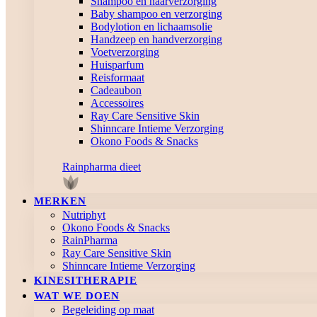
Shampoo en haarverzorging
Baby shampoo en verzorging
Bodylotion en lichaamsolie
Handzeep en handverzorging
Voetverzorging
Huisparfum
Reisformaat
Cadeaubon
Accessoires
Ray Care Sensitive Skin
Shinncare Intieme Verzorging
Okono Foods & Snacks
Rainpharma dieet
MERKEN
Nutriphyt
Okono Foods & Snacks
RainPharma
Ray Care Sensitive Skin
Shinncare Intieme Verzorging
KINESITHERAPIE
WAT WE DOEN
Begeleiding op maat