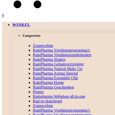
0
WINKEL
Categorieën
Zonnecrème
RainPharma Voedingsprogramma’s
RainPharma Voedingssupplementen
RainPharma Shakes
RainPharma Gelaatsverzorging
RainPharma Natural Make Up
RainPharma Aroma Special
RainPharma Essentiële Olie
RainPharma Home
RainPharma Geschenken
Promo
Rainpharma Webshop all-in-one
Bad en douchegel
Zonnecrème
RainPharma Voedingsprogramma’s
RainPharma Voedingssupplementen