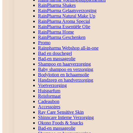
RainPharma Shakes
RainPharma Gelaatsverzorging
RainPharma Natural Make Up
RainPharma Aroma Special
RainPharma Essentiële Olie
RainPharma Home
RainPharma Geschenken
Promo
Rainpharma Webshop all-in-one
Bad en douchegel
Bad-en massageolie
Shampoo en haarverzorging
Baby shampoo en verzorging
Bodylotion en lichaamsolie
Handzeep en handverzorging
Voetverzorging
Huisparfum
Reisformaat
Cadeaubon
Accessoires
Ray Care Sensitive Skin
Shinncare Intieme Verzorging
Okono Foods & Snacks
Bad-en massageolie