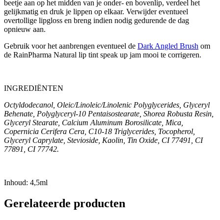
beetje aan op het midden van je onder- en bovenlip, verdeel het
gelijkmatig en druk je lippen op elkaar. Verwijder eventueel
overtollige lipgloss en breng indien nodig gedurende de dag
opnieuw aan.
Gebruik voor het aanbrengen eventueel de
Dark Angled Brush
om
de RainPharma Natural lip tint speak up jam mooi te corrigeren.
INGREDIËNTEN
Octyldodecanol, Oleic/Linoleic/Linolenic Polyglycerides, Glyceryl
Behenate, Polyglyceryl-10 Pentaisostearate, Shorea Robusta Resin,
Glyceryl Stearate, Calcium Aluminum Borosilicate, Mica,
Copernicia Cerifera Cera, C10-18 Triglycerides, Tocopherol,
Glyceryl Caprylate, Stevioside, Kaolin, Tin Oxide, CI 77491, CI
77891, CI 77742.
Inhoud: 4,5ml
Gerelateerde producten