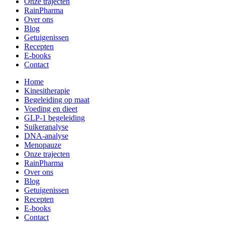
Onze trajecten
RainPharma
Over ons
Blog
Getuigenissen
Recepten
E-books
Contact
Home
Kinesitherapie
Begeleiding op maat
Voeding en dieet
GLP-1 begeleiding
Suikeranalyse
DNA-analyse
Menopauze
Onze trajecten
RainPharma
Over ons
Blog
Getuigenissen
Recepten
E-books
Contact