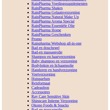
RainPharma Voedingssupplementen
RainPharma Shakes
RainPharma Gelaatsverzorging
RainPharma Natural Make Up
RainPharma Aroma Special
RainPharma Essentiële Olie
RainPharma Home
RainPharma Geschenken
Promo
Rainpharma Webshop all-in-one
Bad en douchegel
Bad-en massageolie
Shampoo en haarverzorging
Baby shampoo en verzorging
Bodylotion en lichaamsolie
Handzeep en handverzorging
Voetverzorging
Huisparfum
Reisformaat
Cadeaubon
Accessoires
Ray Care Sensitive Skin
Shinncare Intieme Verzorging
Okono Foods & Snacks
Bad-en massageolie