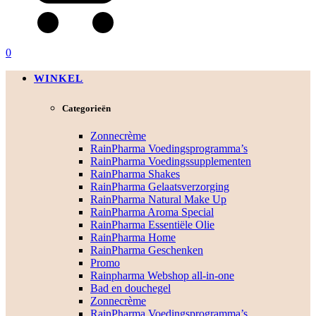
0
WINKEL
Categorieën
Zonnecrème
RainPharma Voedingsprogramma’s
RainPharma Voedingssupplementen
RainPharma Shakes
RainPharma Gelaatsverzorging
RainPharma Natural Make Up
RainPharma Aroma Special
RainPharma Essentiële Olie
RainPharma Home
RainPharma Geschenken
Promo
Rainpharma Webshop all-in-one
Bad en douchegel
Zonnecrème
RainPharma Voedingsprogramma’s