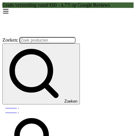
Gratis verzending vanaf €60 - 4,7/5 op Google Reviews
Zoeken:
Zoeken
Webshop
Webshop