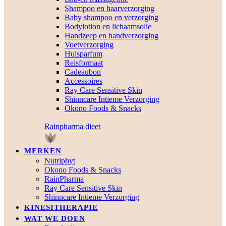
Shampoo en haarverzorging
Baby shampoo en verzorging
Bodylotion en lichaamsolie
Handzeep en handverzorging
Voetverzorging
Huisparfum
Reisformaat
Cadeaubon
Accessoires
Ray Care Sensitive Skin
Shinncare Intieme Verzorging
Okono Foods & Snacks
Rainpharma dieet
MERKEN
Nutriphyt
Okono Foods & Snacks
RainPharma
Ray Care Sensitive Skin
Shinncare Intieme Verzorging
KINESITHERAPIE
WAT WE DOEN