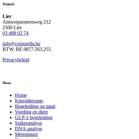
Winkels
Lier
Antwerpsesteenweg 212
2500 Lier
03 488 02 74
info@corporella.be
BTW: BE 0877.563.255
Privacybeleid
Menu
Home
Kinesitherapie
Begeleiding op maat
Voeding en dieet
GLP-1 begeleiding
Suikeranalyse
DNA-analyse
Menopauze