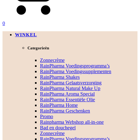
0
WINKEL
Categorieën
Zonnecrème
RainPharma Voedingsprogramma’s
RainPharma Voedingssupplementen
RainPharma Shakes
RainPharma Gelaatsverzorging
RainPharma Natural Make Up
RainPharma Aroma Special
RainPharma Essentiële Olie
RainPharma Home
RainPharma Geschenken
Promo
Rainpharma Webshop all-in-one
Bad en douchegel
Zonnecrème
RainPharma Voedingsprogramma’s