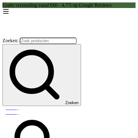
Gratis verzending vanaf €60 - 4,7/5 op Google Reviews
Zoeken:
Zoeken
Webshop
Webshop