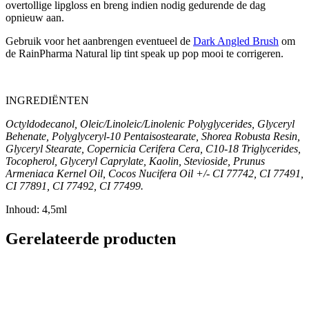
overtollige lipgloss en breng indien nodig gedurende de dag
opnieuw aan.
Gebruik voor het aanbrengen eventueel de
Dark Angled Brush
om
de RainPharma Natural lip tint speak up pop mooi te corrigeren.
INGREDIËNTEN
Octyldodecanol, Oleic/Linoleic/Linolenic Polyglycerides, Glyceryl
Behenate, Polyglyceryl-10 Pentaisostearate, Shorea Robusta Resin,
Glyceryl Stearate, Copernicia Cerifera Cera, C10-18 Triglycerides,
Tocopherol, Glyceryl Caprylate, Kaolin, Stevioside, Prunus
Armeniaca Kernel Oil, Cocos Nucifera Oil +/- CI 77742, CI 77491,
CI 77891, CI
77492, CI 77499.
Inhoud: 4,5ml
Gerelateerde producten