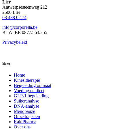
Lier
Antwerpsesteenweg 212
2500 Lier
03 488 02 74
info@corporella.be
BTW: BE 0877.563.255
Privacybeleid
Menu
Home
Kinesitherapie
Begeleiding op maat
Voeding en dieet
GLP-1 begeleiding
Suikeranalyse
DNA-analyse
Menopauze
Onze trajecten
RainPharma
Over ons