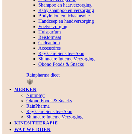
Shampoo en haarverzorging
Baby shampoo en verzorging
Bodylotion en lichaamsolie
Handzeep en handverzorging
Voetverzorging
Huisparfum
Reisformaat
Cadeaubon
Accessoires
Ray Care Sensitive Skin
Shinncare Intieme Verzorging
Okono Foods & Snacks
Rainpharma dieet
MERKEN
Nutriphyt
Okono Foods & Snacks
RainPharma
Ray Care Sensitive Skin
Shinncare Intieme Verzorging
KINESITHERAPIE
WAT WE DOEN