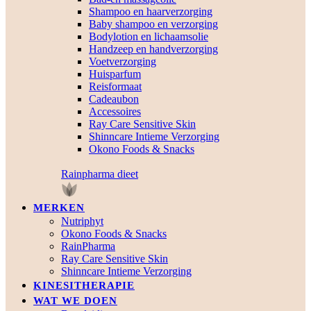
Shampoo en haarverzorging
Baby shampoo en verzorging
Bodylotion en lichaamsolie
Handzeep en handverzorging
Voetverzorging
Huisparfum
Reisformaat
Cadeaubon
Accessoires
Ray Care Sensitive Skin
Shinncare Intieme Verzorging
Okono Foods & Snacks
Rainpharma dieet
MERKEN
Nutriphyt
Okono Foods & Snacks
RainPharma
Ray Care Sensitive Skin
Shinncare Intieme Verzorging
KINESITHERAPIE
WAT WE DOEN