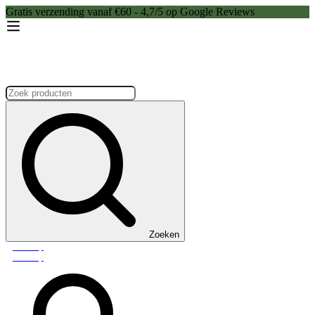
Gratis verzending vanaf €60 - 4,7/5 op Google Reviews
Zoeken:
Zoeken
Webshop
Webshop