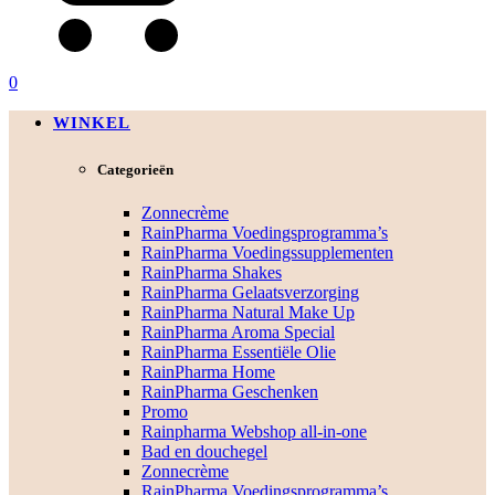
0
WINKEL
Categorieën
Zonnecrème
RainPharma Voedingsprogramma’s
RainPharma Voedingssupplementen
RainPharma Shakes
RainPharma Gelaatsverzorging
RainPharma Natural Make Up
RainPharma Aroma Special
RainPharma Essentiële Olie
RainPharma Home
RainPharma Geschenken
Promo
Rainpharma Webshop all-in-one
Bad en douchegel
Zonnecrème
RainPharma Voedingsprogramma’s