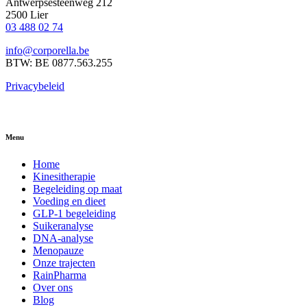
Antwerpsesteenweg 212
2500 Lier
03 488 02 74
info@corporella.be
BTW: BE 0877.563.255
Privacybeleid
Menu
Home
Kinesitherapie
Begeleiding op maat
Voeding en dieet
GLP-1 begeleiding
Suikeranalyse
DNA-analyse
Menopauze
Onze trajecten
RainPharma
Over ons
Blog