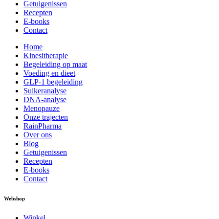
Getuigenissen
Recepten
E-books
Contact
Home
Kinesitherapie
Begeleiding op maat
Voeding en dieet
GLP-1 begeleiding
Suikeranalyse
DNA-analyse
Menopauze
Onze trajecten
RainPharma
Over ons
Blog
Getuigenissen
Recepten
E-books
Contact
Webshop
Winkel