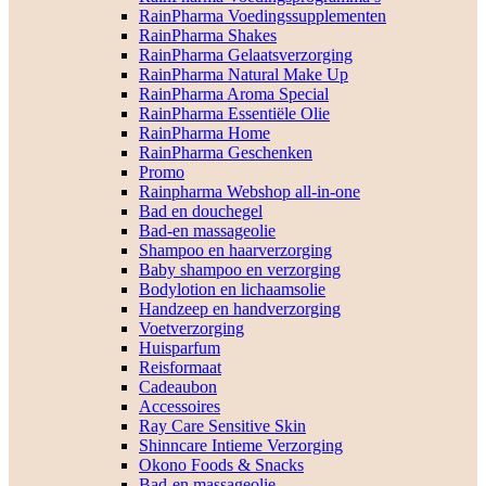
RainPharma Voedingssupplementen
RainPharma Shakes
RainPharma Gelaatsverzorging
RainPharma Natural Make Up
RainPharma Aroma Special
RainPharma Essentiële Olie
RainPharma Home
RainPharma Geschenken
Promo
Rainpharma Webshop all-in-one
Bad en douchegel
Bad-en massageolie
Shampoo en haarverzorging
Baby shampoo en verzorging
Bodylotion en lichaamsolie
Handzeep en handverzorging
Voetverzorging
Huisparfum
Reisformaat
Cadeaubon
Accessoires
Ray Care Sensitive Skin
Shinncare Intieme Verzorging
Okono Foods & Snacks
Bad-en massageolie