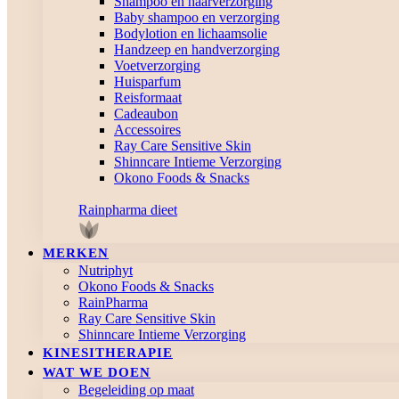
Shampoo en haarverzorging
Baby shampoo en verzorging
Bodylotion en lichaamsolie
Handzeep en handverzorging
Voetverzorging
Huisparfum
Reisformaat
Cadeaubon
Accessoires
Ray Care Sensitive Skin
Shinncare Intieme Verzorging
Okono Foods & Snacks
Rainpharma dieet
MERKEN
Nutriphyt
Okono Foods & Snacks
RainPharma
Ray Care Sensitive Skin
Shinncare Intieme Verzorging
KINESITHERAPIE
WAT WE DOEN
Begeleiding op maat