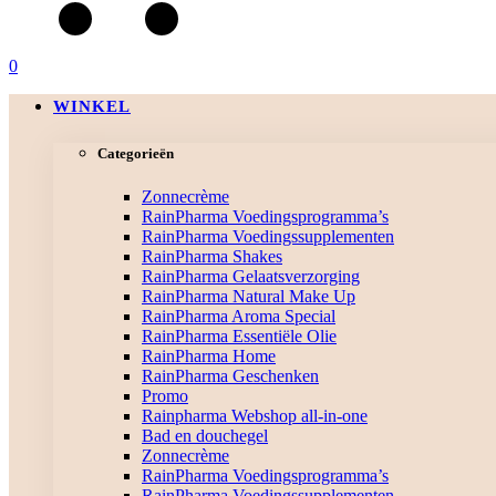
0
WINKEL
Categorieën
Zonnecrème
RainPharma Voedingsprogramma’s
RainPharma Voedingssupplementen
RainPharma Shakes
RainPharma Gelaatsverzorging
RainPharma Natural Make Up
RainPharma Aroma Special
RainPharma Essentiële Olie
RainPharma Home
RainPharma Geschenken
Promo
Rainpharma Webshop all-in-one
Bad en douchegel
Zonnecrème
RainPharma Voedingsprogramma’s
RainPharma Voedingssupplementen