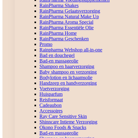
RainPharma Shakes
RainPharma Gelaatsverzorging
RainPharma Natural Make Up
RainPharma Aroma Special
RainPharma Essentiële Olie
RainPharma Home
RainPharma Geschenken
Promo
Rainpharma Webshop all-in-one
Bad en douchegel
Bad-en massageolie
Shampoo en haarverzorging
Baby shampoo en verzorging
Bodylotion en lichaamsolie
Handzeep en handverzorging
Voetverzorging
Huisparfum
Reisformaat
Cadeaubon
Accessoires
Ray Care Sensitive Skin
Shinncare Intieme Verzorging
Okono Foods & Snacks
Bad-en massageolie