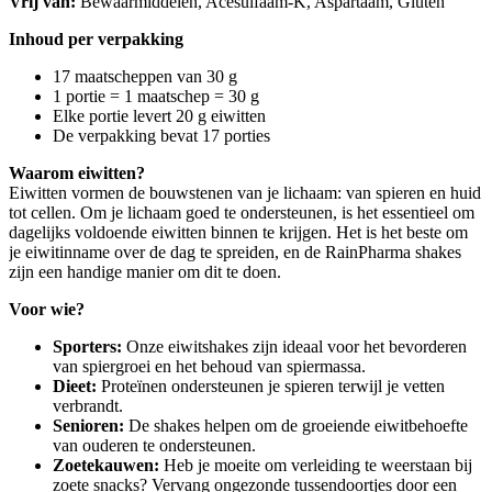
Vrij van:
Bewaarmiddelen, Acesulfaam-K, Aspartaam, Gluten
Inhoud per verpakking
17 maatscheppen van 30 g
1 portie = 1 maatschep = 30 g
Elke portie levert 20 g eiwitten
De verpakking bevat 17 porties
Waarom eiwitten?
Eiwitten vormen de bouwstenen van je lichaam: van spieren en huid
tot cellen. Om je lichaam goed te ondersteunen, is het essentieel om
dagelijks voldoende eiwitten binnen te krijgen. Het is het beste om
je eiwitinname over de dag te spreiden, en de RainPharma shakes
zijn een handige manier om dit te doen.
Voor wie?
Sporters:
Onze eiwitshakes zijn ideaal voor het bevorderen
van spiergroei en het behoud van spiermassa.
Dieet:
Proteïnen ondersteunen je spieren terwijl je vetten
verbrandt.
Senioren:
De shakes helpen om de groeiende eiwitbehoefte
van ouderen te ondersteunen.
Zoetekauwen:
Heb je moeite om verleiding te weerstaan bij
zoete snacks? Vervang ongezonde tussendoortjes door een