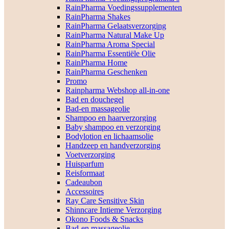
RainPharma Voedingssupplementen
RainPharma Shakes
RainPharma Gelaatsverzorging
RainPharma Natural Make Up
RainPharma Aroma Special
RainPharma Essentiële Olie
RainPharma Home
RainPharma Geschenken
Promo
Rainpharma Webshop all-in-one
Bad en douchegel
Bad-en massageolie
Shampoo en haarverzorging
Baby shampoo en verzorging
Bodylotion en lichaamsolie
Handzeep en handverzorging
Voetverzorging
Huisparfum
Reisformaat
Cadeaubon
Accessoires
Ray Care Sensitive Skin
Shinncare Intieme Verzorging
Okono Foods & Snacks
Bad-en massageolie