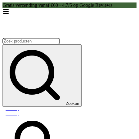
Gratis verzending vanaf €60 - 4,7/5 op Google Reviews
Zoeken:
Zoeken
Webshop
Webshop