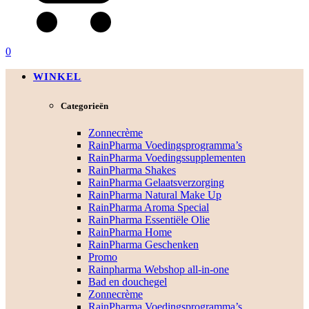
0
WINKEL
Categorieën
Zonnecrème
RainPharma Voedingsprogramma’s
RainPharma Voedingssupplementen
RainPharma Shakes
RainPharma Gelaatsverzorging
RainPharma Natural Make Up
RainPharma Aroma Special
RainPharma Essentiële Olie
RainPharma Home
RainPharma Geschenken
Promo
Rainpharma Webshop all-in-one
Bad en douchegel
Zonnecrème
RainPharma Voedingsprogramma’s