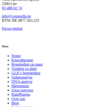
2500 Lier
03 488 02 74
info@corporella.be
BTW: BE 0877.563.255
Privacybeleid
Menu
Home
Kinesitherapie
Begeleiding op maat
Voeding en dieet
GLP-1 begeleiding
Suikeranalyse
DNA-analyse
Menopauze
Onze trajecten
RainPharma
Over ons
Blog