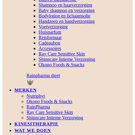
Shampoo en haarverzorging
Baby shampoo en verzorging
Bodylotion en lichaamsolie
Handzeep en handverzorging
Voetverzorging
Huisparfum
Reisformaat
Cadeaubon
Accessoires
Ray Care Sensitive Skin
Shinncare Intieme Verzorging
Okono Foods & Snacks
Rainpharma dieet
MERKEN
Nutriphyt
Okono Foods & Snacks
RainPharma
Ray Care Sensitive Skin
Shinncare Intieme Verzorging
KINESITHERAPIE
WAT WE DOEN