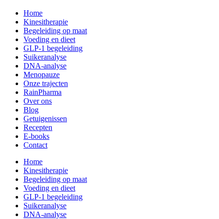
Home
Kinesitherapie
Begeleiding op maat
Voeding en dieet
GLP-1 begeleiding
Suikeranalyse
DNA-analyse
Menopauze
Onze trajecten
RainPharma
Over ons
Blog
Getuigenissen
Recepten
E-books
Contact
Home
Kinesitherapie
Begeleiding op maat
Voeding en dieet
GLP-1 begeleiding
Suikeranalyse
DNA-analyse