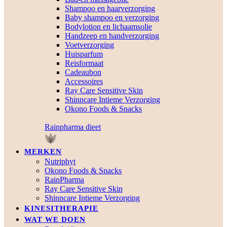
Shampoo en haarverzorging
Baby shampoo en verzorging
Bodylotion en lichaamsolie
Handzeep en handverzorging
Voetverzorging
Huisparfum
Reisformaat
Cadeaubon
Accessoires
Ray Care Sensitive Skin
Shinncare Intieme Verzorging
Okono Foods & Snacks
Rainpharma dieet
MERKEN
Nutriphyt
Okono Foods & Snacks
RainPharma
Ray Care Sensitive Skin
Shinncare Intieme Verzorging
KINESITHERAPIE
WAT WE DOEN