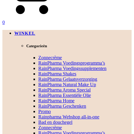
0
WINKEL
Categorieën
Zonnecrème
RainPharma Voedingsprogramma’s
RainPharma Voedingssupplementen
RainPharma Shakes
RainPharma Gelaatsverzorging
RainPharma Natural Make Up
RainPharma Aroma Special
RainPharma Essentiële Olie
RainPharma Home
RainPharma Geschenken
Promo
Rainpharma Webshop all-in-one
Bad en douchegel
Zonnecrème
RainPharma Voedingsprogramma’s