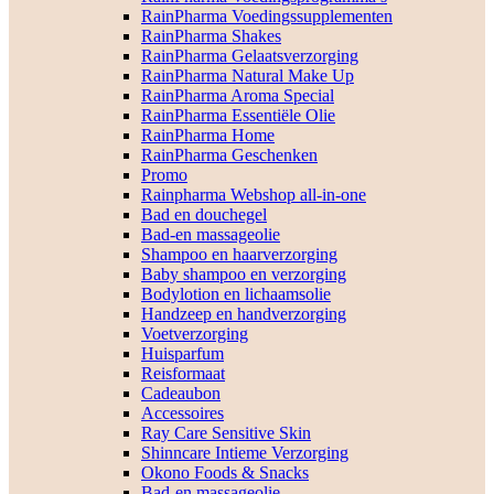
RainPharma Voedingssupplementen
RainPharma Shakes
RainPharma Gelaatsverzorging
RainPharma Natural Make Up
RainPharma Aroma Special
RainPharma Essentiële Olie
RainPharma Home
RainPharma Geschenken
Promo
Rainpharma Webshop all-in-one
Bad en douchegel
Bad-en massageolie
Shampoo en haarverzorging
Baby shampoo en verzorging
Bodylotion en lichaamsolie
Handzeep en handverzorging
Voetverzorging
Huisparfum
Reisformaat
Cadeaubon
Accessoires
Ray Care Sensitive Skin
Shinncare Intieme Verzorging
Okono Foods & Snacks
Bad-en massageolie