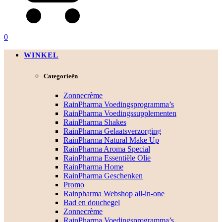
0
WINKEL
Categorieën
Zonnecrème
RainPharma Voedingsprogramma’s
RainPharma Voedingssupplementen
RainPharma Shakes
RainPharma Gelaatsverzorging
RainPharma Natural Make Up
RainPharma Aroma Special
RainPharma Essentiële Olie
RainPharma Home
RainPharma Geschenken
Promo
Rainpharma Webshop all-in-one
Bad en douchegel
Zonnecrème
RainPharma Voedingsprogramma’s