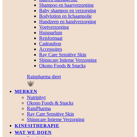
Shampoo en haarverzorging
Baby shampoo en verzorging
Bodylotion en lichaamsolie
Handzeep en handverzorging
Voetverzorging
Huisparfum
Reisformaat
Cadeaubon
Accessoires
Ray Care Sensitive Skin
Shinncare Intieme Verzorging
Okono Foods & Snacks
Rainpharma dieet
MERKEN
Nutriphyt
Okono Foods & Snacks
RainPharma
Ray Care Sensitive Skin
Shinncare Intieme Verzorging
KINESITHERAPIE
WAT WE DOEN