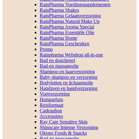
RainPharma Voedingssupplementen
RainPharma Shakes
RainPharma Gelaatsverzorging
RainPharma Natural Make Up
RainPharma Aroma Special
RainPharma Essentiële Olie
RainPharma Home
RainPharma Geschenken
Promo
Rainpharma Webshop all-in-one
Bad en douchegel
Bad-en massageolie
Shampoo en haarverzorging
Baby shampoo en verzorging
Bodylotion en lichaamsolie
Handzeep en handverzorging
Voetverzorging
Huisparfum
Reisformaat
Cadeaubon
Accessoires
Ray Care Sensitive Skin
Shinncare Intieme Verzorging
Okono Foods & Snacks
Bad-en massageolie