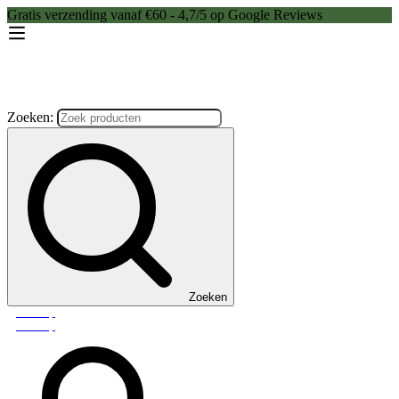
Gratis verzending vanaf €60 - 4,7/5 op Google Reviews
Zoeken:
Zoeken
Webshop
Webshop