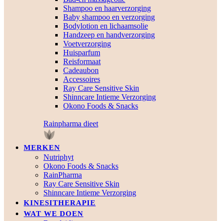
Shampoo en haarverzorging
Baby shampoo en verzorging
Bodylotion en lichaamsolie
Handzeep en handverzorging
Voetverzorging
Huisparfum
Reisformaat
Cadeaubon
Accessoires
Ray Care Sensitive Skin
Shinncare Intieme Verzorging
Okono Foods & Snacks
Rainpharma dieet
MERKEN
Nutriphyt
Okono Foods & Snacks
RainPharma
Ray Care Sensitive Skin
Shinncare Intieme Verzorging
KINESITHERAPIE
WAT WE DOEN