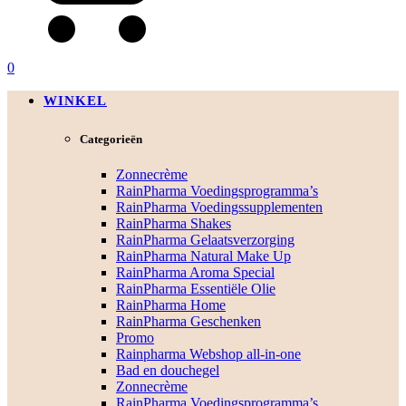
0
WINKEL
Categorieën
Zonnecrème
RainPharma Voedingsprogramma’s
RainPharma Voedingssupplementen
RainPharma Shakes
RainPharma Gelaatsverzorging
RainPharma Natural Make Up
RainPharma Aroma Special
RainPharma Essentiële Olie
RainPharma Home
RainPharma Geschenken
Promo
Rainpharma Webshop all-in-one
Bad en douchegel
Zonnecrème
RainPharma Voedingsprogramma’s