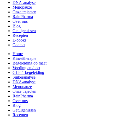
DNA-analyse
Menopauze
Onze trajecten
RainPharma
Over ons
Blog
Getuigenissen
Recepten
E-books
Contact
Home
Kinesitherapie
Begeleiding op maat
Voeding en dieet
GLP-1 begeleiding
Suikeranalyse
DNA-analyse
Menopauze
Onze trajecten
RainPharma
Over ons
Blog
Getuigenissen
Recepten