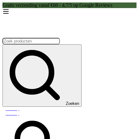
Gratis verzending vanaf €60 - 4,7/5 op Google Reviews
Zoeken:
Zoeken
Webshop
Webshop