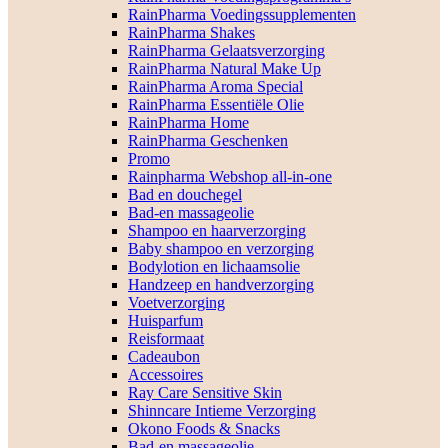
RainPharma Voedingssupplementen
RainPharma Shakes
RainPharma Gelaatsverzorging
RainPharma Natural Make Up
RainPharma Aroma Special
RainPharma Essentiële Olie
RainPharma Home
RainPharma Geschenken
Promo
Rainpharma Webshop all-in-one
Bad en douchegel
Bad-en massageolie
Shampoo en haarverzorging
Baby shampoo en verzorging
Bodylotion en lichaamsolie
Handzeep en handverzorging
Voetverzorging
Huisparfum
Reisformaat
Cadeaubon
Accessoires
Ray Care Sensitive Skin
Shinncare Intieme Verzorging
Okono Foods & Snacks
Bad-en massageolie