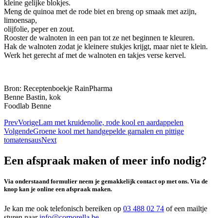
kleine gelijke blokjes.
Meng de quinoa met de rode biet en breng op smaak met azijn,
limoensap,
olijfolie, peper en zout.
Rooster de walnoten in een pan tot ze net beginnen te kleuren.
Hak de walnoten zodat je kleinere stukjes krijgt, maar niet te klein.
Werk het gerecht af met de walnoten en takjes verse kervel.
Bron: Receptenboekje RainPharma
Benne Bastin, kok
Foodlab Benne
Prev
Vorige
Lam met kruidenolie, rode kool en aardappelen
Volgende
Groene kool met handgepelde garnalen en pittige
tomatensaus
Next
Een afspraak maken of meer info nodig?
Via onderstaand formulier neem je gemakkelijk contact op met ons. Via de
knop kan je online een afspraak maken.
Je kan me ook telefonisch bereiken op
03 488 02 74
of een mailtje
sturen naar
info@corporella.be
.