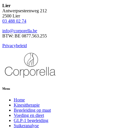
Lier
Antwerpsesteenweg 212
2500 Lier
03 488 02 74
info@corporella.be
BTW: BE 0877.563.255
Privacybeleid
Menu
Home
Kinesitherapie
Begeleiding op maat
Voeding en dieet
GLP-1 begeleiding
Suikeranalyse