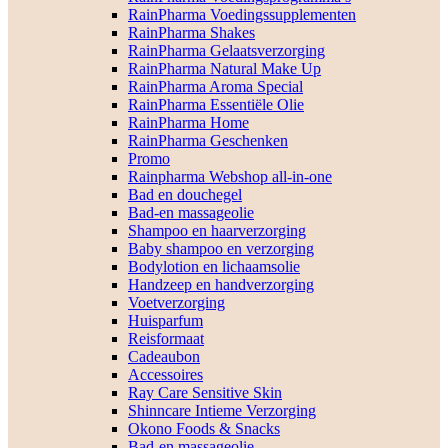
RainPharma Voedingssupplementen
RainPharma Shakes
RainPharma Gelaatsverzorging
RainPharma Natural Make Up
RainPharma Aroma Special
RainPharma Essentiële Olie
RainPharma Home
RainPharma Geschenken
Promo
Rainpharma Webshop all-in-one
Bad en douchegel
Bad-en massageolie
Shampoo en haarverzorging
Baby shampoo en verzorging
Bodylotion en lichaamsolie
Handzeep en handverzorging
Voetverzorging
Huisparfum
Reisformaat
Cadeaubon
Accessoires
Ray Care Sensitive Skin
Shinncare Intieme Verzorging
Okono Foods & Snacks
Bad-en massageolie