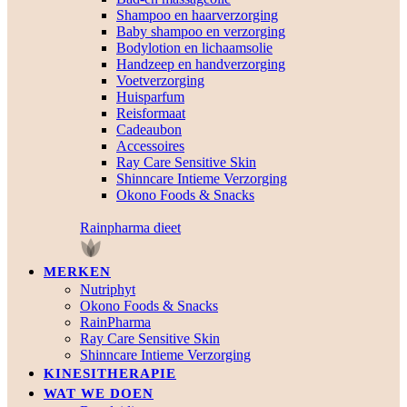
Shampoo en haarverzorging
Baby shampoo en verzorging
Bodylotion en lichaamsolie
Handzeep en handverzorging
Voetverzorging
Huisparfum
Reisformaat
Cadeaubon
Accessoires
Ray Care Sensitive Skin
Shinncare Intieme Verzorging
Okono Foods & Snacks
Rainpharma dieet
MERKEN
Nutriphyt
Okono Foods & Snacks
RainPharma
Ray Care Sensitive Skin
Shinncare Intieme Verzorging
KINESITHERAPIE
WAT WE DOEN