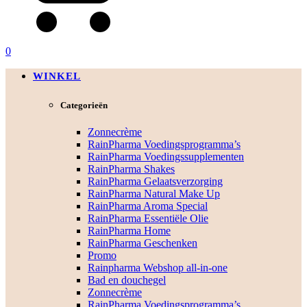
0
WINKEL
Categorieën
Zonnecrème
RainPharma Voedingsprogramma’s
RainPharma Voedingssupplementen
RainPharma Shakes
RainPharma Gelaatsverzorging
RainPharma Natural Make Up
RainPharma Aroma Special
RainPharma Essentiële Olie
RainPharma Home
RainPharma Geschenken
Promo
Rainpharma Webshop all-in-one
Bad en douchegel
Zonnecrème
RainPharma Voedingsprogramma’s