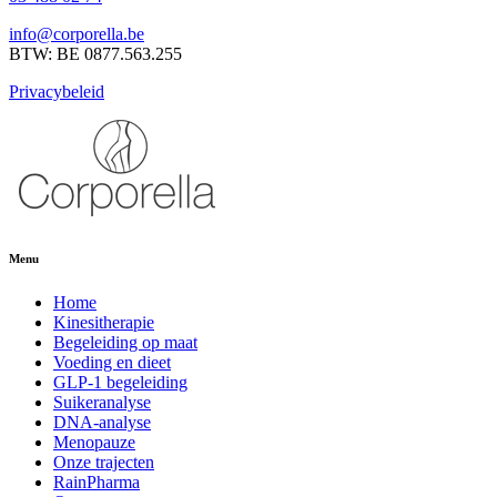
info@corporella.be
BTW: BE 0877.563.255
Privacybeleid
Menu
Home
Kinesitherapie
Begeleiding op maat
Voeding en dieet
GLP-1 begeleiding
Suikeranalyse
DNA-analyse
Menopauze
Onze trajecten
RainPharma