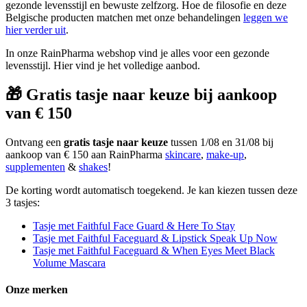
gezonde levensstijl en bewuste zelfzorg. Hoe de filosofie en deze
Belgische producten matchen met onze behandelingen
leggen we
hier verder uit
.
In onze RainPharma webshop vind je alles voor een gezonde
levensstijl. Hier vind je het volledige aanbod.
🎁 Gratis tasje naar keuze bij aankoop
van € 150
Ontvang een
gratis tasje naar keuze
tussen 1/08 en 31/08 bij
aankoop van € 150 aan RainPharma
skincare
,
make-up
,
supplementen
&
shakes
!
De korting wordt automatisch toegekend. Je kan kiezen tussen deze
3 tasjes:
Tasje met Faithful Face Guard & Here To Stay
Tasje met Faithful Faceguard & Lipstick Speak Up Now
Tasje met Faithful Faceguard & When Eyes Meet Black
Volume Mascara
Onze merken