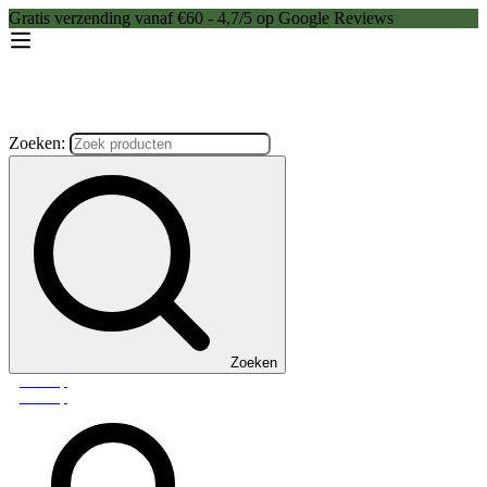
Gratis verzending vanaf €60 - 4,7/5 op Google Reviews
Zoeken:
Zoeken
Webshop
Webshop