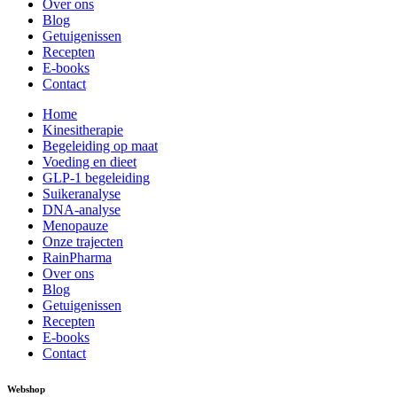
Over ons
Blog
Getuigenissen
Recepten
E-books
Contact
Home
Kinesitherapie
Begeleiding op maat
Voeding en dieet
GLP-1 begeleiding
Suikeranalyse
DNA-analyse
Menopauze
Onze trajecten
RainPharma
Over ons
Blog
Getuigenissen
Recepten
E-books
Contact
Webshop