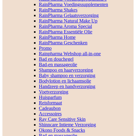
RainPharma Voedingssupplementen
RainPharma Shakes
RainPharma Gelaatsverzorging
RainPharma Natural Make Up
RainPharma Aroma Special
RainPharma Essentiële Olie
RainPharma Home
RainPharma Geschenken
Promo
Rainpharma Webshop all-in-one
Bad en douchegel
Bad-en massageolie
Shampoo en haarverzorging
Baby shampoo en verzorging
Bodylotion en lichaamsolie
Handzeep en handverzorging
Voetverzorging
Huisparfum
Reisformaat
Cadeaubon
Accessoires
Ray Care Sensitive Skin
Shinncare Intieme Verzorging
Okono Foods & Snacks
Bad-en massageolie