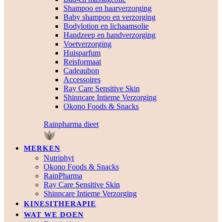
Shampoo en haarverzorging
Baby shampoo en verzorging
Bodylotion en lichaamsolie
Handzeep en handverzorging
Voetverzorging
Huisparfum
Reisformaat
Cadeaubon
Accessoires
Ray Care Sensitive Skin
Shinncare Intieme Verzorging
Okono Foods & Snacks
Rainpharma dieet
MERKEN
Nutriphyt
Okono Foods & Snacks
RainPharma
Ray Care Sensitive Skin
Shinncare Intieme Verzorging
KINESITHERAPIE
WAT WE DOEN