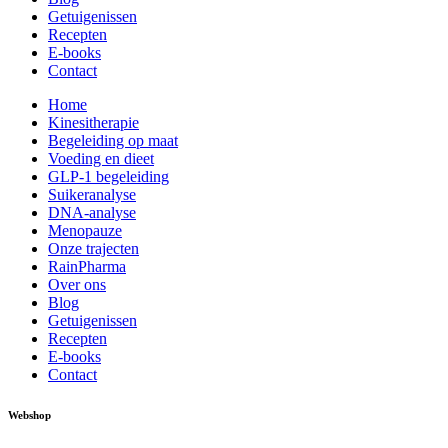
Getuigenissen
Recepten
E-books
Contact
Home
Kinesitherapie
Begeleiding op maat
Voeding en dieet
GLP-1 begeleiding
Suikeranalyse
DNA-analyse
Menopauze
Onze trajecten
RainPharma
Over ons
Blog
Getuigenissen
Recepten
E-books
Contact
Webshop