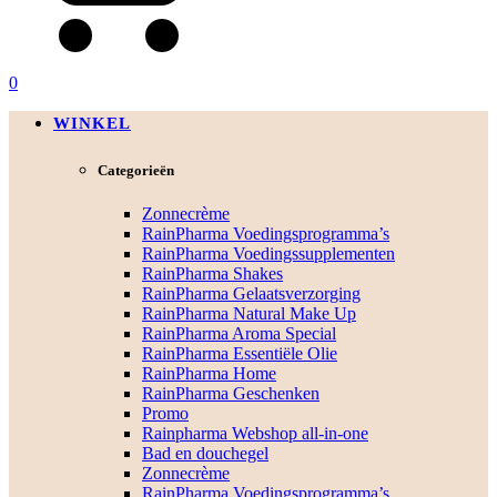
0
WINKEL
Categorieën
Zonnecrème
RainPharma Voedingsprogramma’s
RainPharma Voedingssupplementen
RainPharma Shakes
RainPharma Gelaatsverzorging
RainPharma Natural Make Up
RainPharma Aroma Special
RainPharma Essentiële Olie
RainPharma Home
RainPharma Geschenken
Promo
Rainpharma Webshop all-in-one
Bad en douchegel
Zonnecrème
RainPharma Voedingsprogramma’s