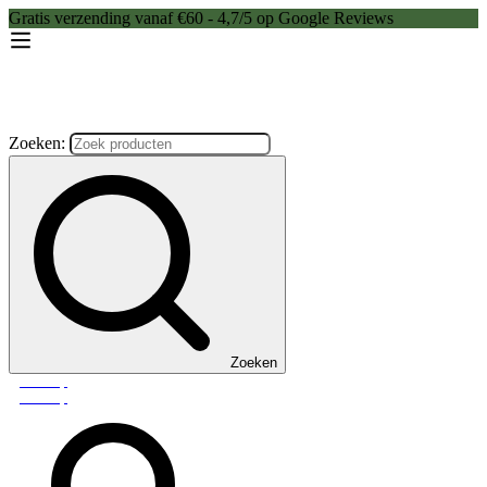
Gratis verzending vanaf €60 - 4,7/5 op Google Reviews
Zoeken:
Zoeken
Webshop
Webshop