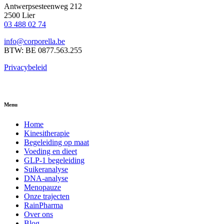
Antwerpsesteenweg 212
2500 Lier
03 488 02 74
info@corporella.be
BTW: BE 0877.563.255
Privacybeleid
Menu
Home
Kinesitherapie
Begeleiding op maat
Voeding en dieet
GLP-1 begeleiding
Suikeranalyse
DNA-analyse
Menopauze
Onze trajecten
RainPharma
Over ons
Blog