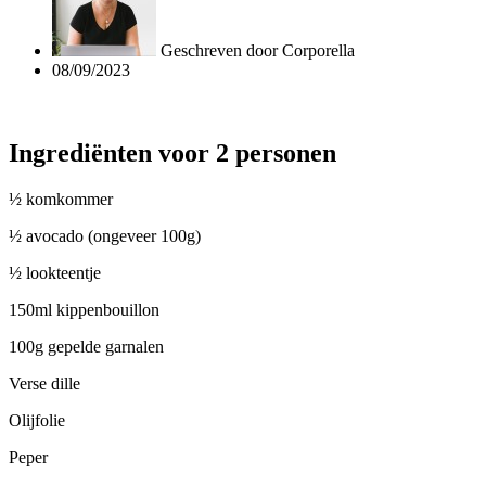
Geschreven door
Corporella
08/09/2023
Ingrediënten voor 2 personen
½ komkommer
½ avocado (ongeveer 100g)
½ lookteentje
150ml kippenbouillon
100g gepelde garnalen
Verse dille
Olijfolie
Peper