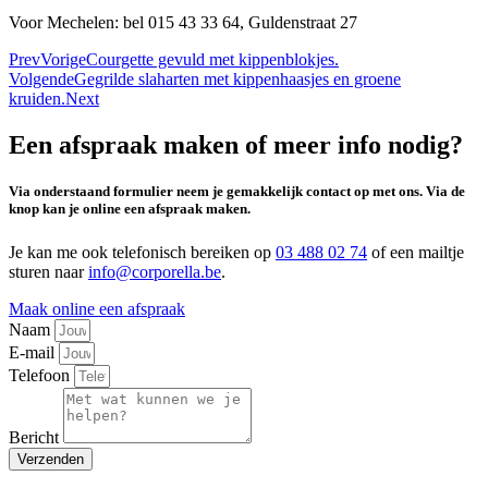
Voor Mechelen: bel 015 43 33 64, Guldenstraat 27
Prev
Vorige
Courgette gevuld met kippenblokjes.
Volgende
Gegrilde slaharten met kippenhaasjes en groene
kruiden.
Next
Een afspraak maken of meer info nodig?
Via onderstaand formulier neem je gemakkelijk contact op met ons. Via de
knop kan je online een afspraak maken.
Je kan me ook telefonisch bereiken op
03 488 02 74
of een mailtje
sturen naar
info@corporella.be
.
Maak online een afspraak
Naam
E-mail
Telefoon
Bericht
Verzenden