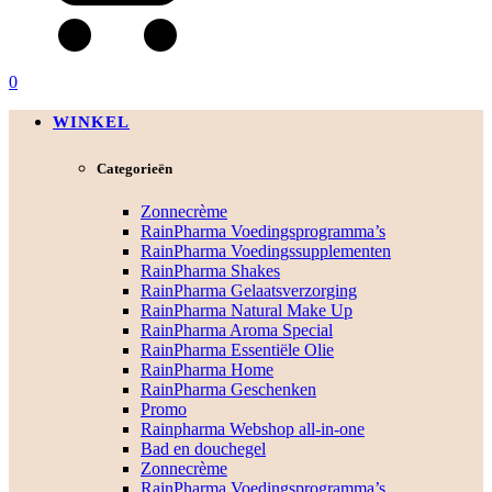
0
WINKEL
Categorieën
Zonnecrème
RainPharma Voedingsprogramma’s
RainPharma Voedingssupplementen
RainPharma Shakes
RainPharma Gelaatsverzorging
RainPharma Natural Make Up
RainPharma Aroma Special
RainPharma Essentiële Olie
RainPharma Home
RainPharma Geschenken
Promo
Rainpharma Webshop all-in-one
Bad en douchegel
Zonnecrème
RainPharma Voedingsprogramma’s