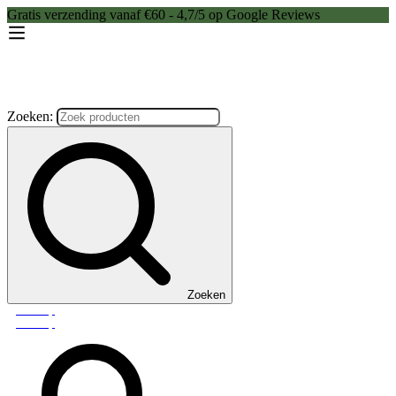
Gratis verzending vanaf €60 - 4,7/5 op Google Reviews
Zoeken:
Zoeken
Webshop
Webshop