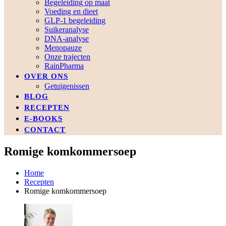
Begeleiding op maat
Voeding en dieet
GLP-1 begeleiding
Suikeranalyse
DNA-analyse
Menopauze
Onze trajecten
RainPharma
OVER ONS
Getuigenissen
BLOG
RECEPTEN
E-BOOKS
CONTACT
Romige komkommersoep
Home
Recepten
Romige komkommersoep