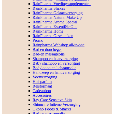
RainPharma Voedingssupplementen
RainPharma Shakes
RainPharma Gelaatsverzorging
RainPharma Natural Make Up
RainPharma Aroma Special
RainPharma Essentiële Olie
RainPharma Home
RainPharma Geschenken
Promo
Rainpharma Webshop all-in-one
Bad en douchegel
Bad-en massageolie
Shampoo en haarverzorging
Baby shampoo en verzorging
Bodylotion en lichaamsolie
Handzeep en handverzorging
Voetverzorging
Huisparfum
Reisformaat
Cadeaubon
Accessoires
Ray Care Sensitive Skin
Shinncare Intieme Verzorging
Okono Foods & Snacks
Bad-en massageolie