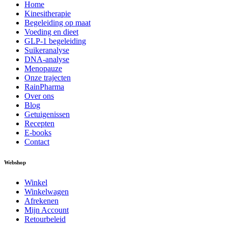
Home
Kinesitherapie
Begeleiding op maat
Voeding en dieet
GLP-1 begeleiding
Suikeranalyse
DNA-analyse
Menopauze
Onze trajecten
RainPharma
Over ons
Blog
Getuigenissen
Recepten
E-books
Contact
Webshop
Winkel
Winkelwagen
Afrekenen
Mijn Account
Retourbeleid