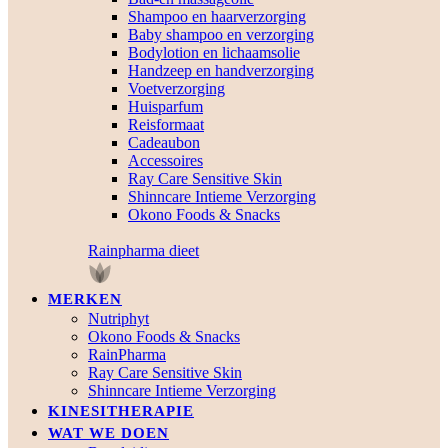
Shampoo en haarverzorging
Baby shampoo en verzorging
Bodylotion en lichaamsolie
Handzeep en handverzorging
Voetverzorging
Huisparfum
Reisformaat
Cadeaubon
Accessoires
Ray Care Sensitive Skin
Shinncare Intieme Verzorging
Okono Foods & Snacks
Rainpharma dieet
MERKEN
Nutriphyt
Okono Foods & Snacks
RainPharma
Ray Care Sensitive Skin
Shinncare Intieme Verzorging
KINESITHERAPIE
WAT WE DOEN