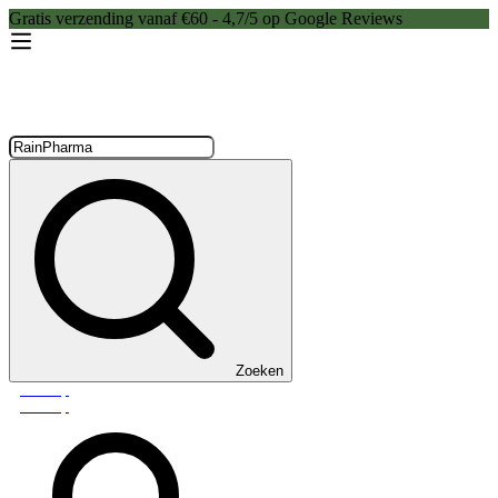
Gratis verzending vanaf €60 - 4,7/5 op Google Reviews
Zoeken:
Zoeken
Webshop
Webshop