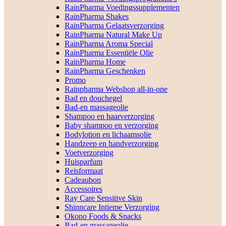
RainPharma Voedingssupplementen
RainPharma Shakes
RainPharma Gelaatsverzorging
RainPharma Natural Make Up
RainPharma Aroma Special
RainPharma Essentiële Olie
RainPharma Home
RainPharma Geschenken
Promo
Rainpharma Webshop all-in-one
Bad en douchegel
Bad-en massageolie
Shampoo en haarverzorging
Baby shampoo en verzorging
Bodylotion en lichaamsolie
Handzeep en handverzorging
Voetverzorging
Huisparfum
Reisformaat
Cadeaubon
Accessoires
Ray Care Sensitive Skin
Shinncare Intieme Verzorging
Okono Foods & Snacks
Bad-en massageolie