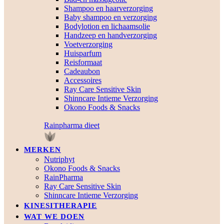
Shampoo en haarverzorging
Baby shampoo en verzorging
Bodylotion en lichaamsolie
Handzeep en handverzorging
Voetverzorging
Huisparfum
Reisformaat
Cadeaubon
Accessoires
Ray Care Sensitive Skin
Shinncare Intieme Verzorging
Okono Foods & Snacks
Rainpharma dieet
MERKEN
Nutriphyt
Okono Foods & Snacks
RainPharma
Ray Care Sensitive Skin
Shinncare Intieme Verzorging
KINESITHERAPIE
WAT WE DOEN