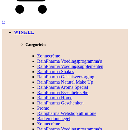
0
WINKEL
Categorieën
Zonnecrème
RainPharma Voedingsprogramma’s
RainPharma Voedingssupplementen
RainPharma Shakes
RainPharma Gelaatsverzorging
RainPharma Natural Make Up
RainPharma Aroma Special
RainPharma Essentiële Olie
RainPharma Home
RainPharma Geschenken
Promo
Rainpharma Webshop all-in-one
Bad en douchegel
Zonnecrème
RainPharma Voedingsprogramma’s