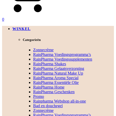
0
WINKEL
Categorieën
Zonnecrème
RainPharma Voedingsprogramma’s
RainPharma Voedingssupplementen
RainPharma Shakes
RainPharma Gelaatsverzorging
RainPharma Natural Make Up
RainPharma Aroma Special
RainPharma Essentiële Olie
RainPharma Home
RainPharma Geschenken
Promo
Rainpharma Webshop all-in-one
Bad en douchegel
Zonnecrème
RainPharma Voedingsprogramma’s