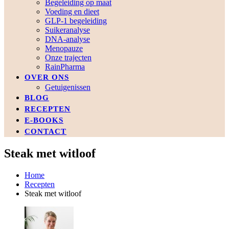
Begeleiding op maat
Voeding en dieet
GLP-1 begeleiding
Suikeranalyse
DNA-analyse
Menopauze
Onze trajecten
RainPharma
OVER ONS
Getuigenissen
BLOG
RECEPTEN
E-BOOKS
CONTACT
Steak met witloof
Home
Recepten
Steak met witloof