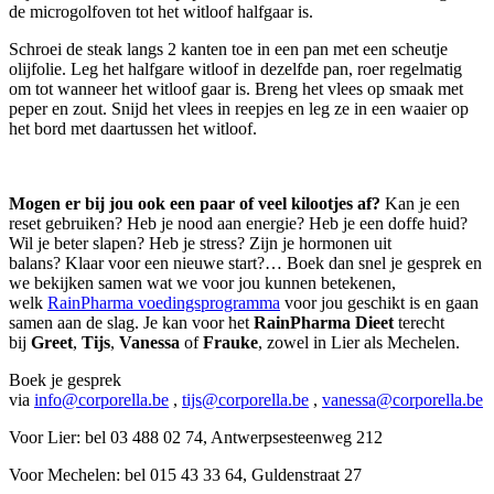
de microgolfoven tot het witloof halfgaar is.
Schroei de steak langs 2 kanten toe in een pan met een scheutje
olijfolie. Leg het halfgare witloof in dezelfde pan, roer regelmatig
om tot wanneer het witloof gaar is. Breng het vlees op smaak met
peper en zout. Snijd het vlees in reepjes en leg ze in een waaier op
het bord met daartussen het witloof.
Mogen er bij jou ook een paar of veel kilootjes af?
Kan je een
reset gebruiken? Heb je nood aan energie? Heb je een doffe huid?
Wil je beter slapen? Heb je stress? Zijn je hormonen uit
balans? Klaar voor een nieuwe start?… Boek dan snel je gesprek en
we bekijken samen wat we voor jou kunnen betekenen,
welk
RainPharma voedingsprogramma
voor jou geschikt is en gaan
samen aan de slag. Je kan voor het
RainPharma Dieet
terecht
bij
Greet
,
Tijs
,
Vanessa
of
Frauke
, zowel in Lier als Mechelen.
Boek je gesprek
via
info@corporella.be
,
tijs@corporella.be
,
vanessa@corporella.be
Voor Lier: bel 03 488 02 74, Antwerpsesteenweg 212
Voor Mechelen: bel 015 43 33 64, Guldenstraat 27