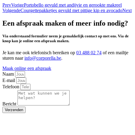
Prev
Vorige
Portobello gevuld met andijvie en gerookte makreel
Volgende
Courgettepakketjes gevuld met pittige kip en avocado
Next
Een afspraak maken of meer info nodig?
Via onderstaand formulier neem je gemakkelijk contact op met ons. Via de
knop kan je online een afspraak maken.
Je kan me ook telefonisch bereiken op
03 488 02 74
of een mailtje
sturen naar
info@corporella.be
.
Maak online een afspraak
Naam
E-mail
Telefoon
Bericht
Verzenden