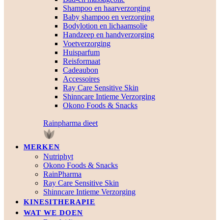
Shampoo en haarverzorging
Baby shampoo en verzorging
Bodylotion en lichaamsolie
Handzeep en handverzorging
Voetverzorging
Huisparfum
Reisformaat
Cadeaubon
Accessoires
Ray Care Sensitive Skin
Shinncare Intieme Verzorging
Okono Foods & Snacks
Rainpharma dieet
MERKEN
Nutriphyt
Okono Foods & Snacks
RainPharma
Ray Care Sensitive Skin
Shinncare Intieme Verzorging
KINESITHERAPIE
WAT WE DOEN