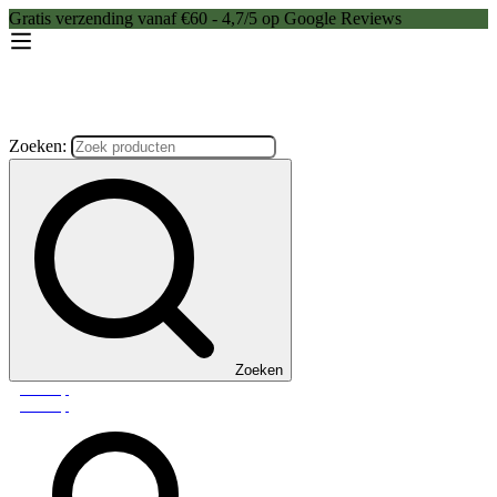
Gratis verzending vanaf €60 - 4,7/5 op Google Reviews
Zoeken:
Zoeken
Webshop
Webshop