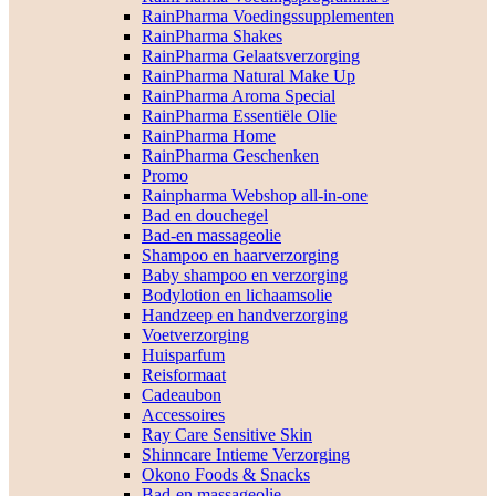
RainPharma Voedingssupplementen
RainPharma Shakes
RainPharma Gelaatsverzorging
RainPharma Natural Make Up
RainPharma Aroma Special
RainPharma Essentiële Olie
RainPharma Home
RainPharma Geschenken
Promo
Rainpharma Webshop all-in-one
Bad en douchegel
Bad-en massageolie
Shampoo en haarverzorging
Baby shampoo en verzorging
Bodylotion en lichaamsolie
Handzeep en handverzorging
Voetverzorging
Huisparfum
Reisformaat
Cadeaubon
Accessoires
Ray Care Sensitive Skin
Shinncare Intieme Verzorging
Okono Foods & Snacks
Bad-en massageolie