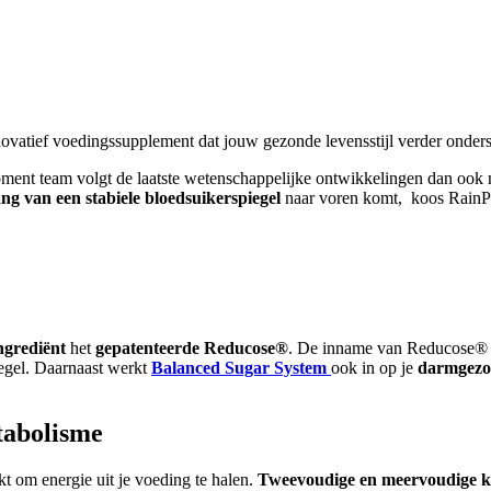
novatief voedingssupplement dat jouw gezonde levensstijl verder onders
ent team volgt de laatste wetenschappelijke ontwikkelingen dan ook 
ng van een stabiele bloedsuikerspiegel
naar voren komt, koos RainPha
ingrediënt
het
gepatenteerde Reducose®
. De inname van Reducose® bi
iegel. Daarnaast werkt
Balanced Sugar System
ook in op je
darmgezo
etabolisme
t om energie uit je voeding te halen.
Tweevoudige en meervoudige k