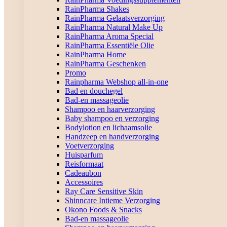
RainPharma Shakes
RainPharma Gelaatsverzorging
RainPharma Natural Make Up
RainPharma Aroma Special
RainPharma Essentiële Olie
RainPharma Home
RainPharma Geschenken
Promo
Rainpharma Webshop all-in-one
Bad en douchegel
Bad-en massageolie
Shampoo en haarverzorging
Baby shampoo en verzorging
Bodylotion en lichaamsolie
Handzeep en handverzorging
Voetverzorging
Huisparfum
Reisformaat
Cadeaubon
Accessoires
Ray Care Sensitive Skin
Shinncare Intieme Verzorging
Okono Foods & Snacks
Bad-en massageolie