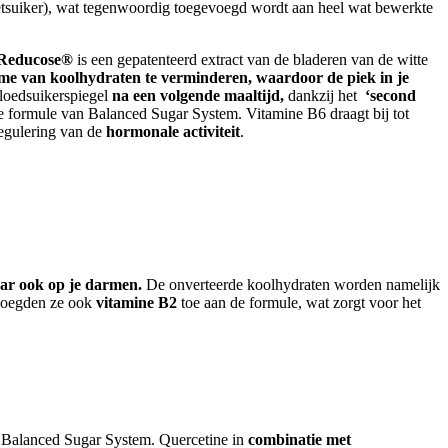
bietsuiker), wat tegenwoordig toegevoegd wordt aan heel wat bewerkte
Reducose®
is een gepatenteerd extract van de bladeren van de witte
e van koolhydraten te verminderen, waardoor de piek in je
bloedsuikerspiegel
na een volgende maaltijd,
dankzij het
‘second
e formule van Balanced Sugar System. Vitamine B6 draagt bij tot
egulering van de
hormonale activiteit
.
maar ook op je darmen.
De onverteerde koolhydraten worden namelijk
 voegden ze ook
vitamine B2
toe aan de formule, wat zorgt voor het
 Balanced Sugar System. Quercetine in
combinatie
met