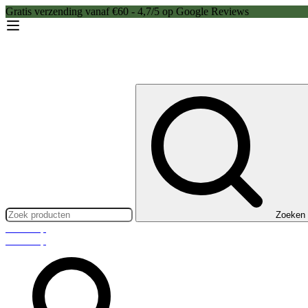
Gratis verzending vanaf €60 - 4,7/5 op Google Reviews
Zoeken:
Zoeken
Webshop
Webshop