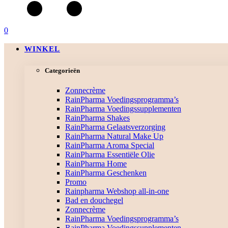
0
WINKEL
Categorieën
Zonnecrème
RainPharma Voedingsprogramma’s
RainPharma Voedingssupplementen
RainPharma Shakes
RainPharma Gelaatsverzorging
RainPharma Natural Make Up
RainPharma Aroma Special
RainPharma Essentiële Olie
RainPharma Home
RainPharma Geschenken
Promo
Rainpharma Webshop all-in-one
Bad en douchegel
Zonnecrème
RainPharma Voedingsprogramma’s
RainPharma Voedingssupplementen