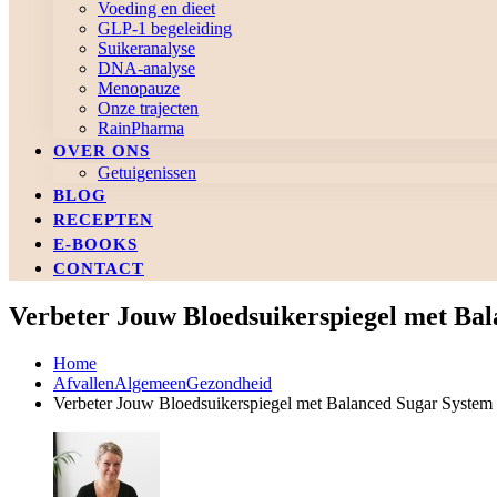
Voeding en dieet
GLP-1 begeleiding
Suikeranalyse
DNA-analyse
Menopauze
Onze trajecten
RainPharma
OVER ONS
Getuigenissen
BLOG
RECEPTEN
E-BOOKS
CONTACT
Verbeter Jouw Bloedsuikerspiegel met Bal
Home
Afvallen
Algemeen
Gezondheid
Verbeter Jouw Bloedsuikerspiegel met Balanced Sugar System 