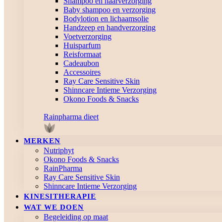
Shampoo en haarverzorging
Baby shampoo en verzorging
Bodylotion en lichaamsolie
Handzeep en handverzorging
Voetverzorging
Huisparfum
Reisformaat
Cadeaubon
Accessoires
Ray Care Sensitive Skin
Shinncare Intieme Verzorging
Okono Foods & Snacks
Rainpharma dieet
MERKEN
Nutriphyt
Okono Foods & Snacks
RainPharma
Ray Care Sensitive Skin
Shinncare Intieme Verzorging
KINESITHERAPIE
WAT WE DOEN
Begeleiding op maat