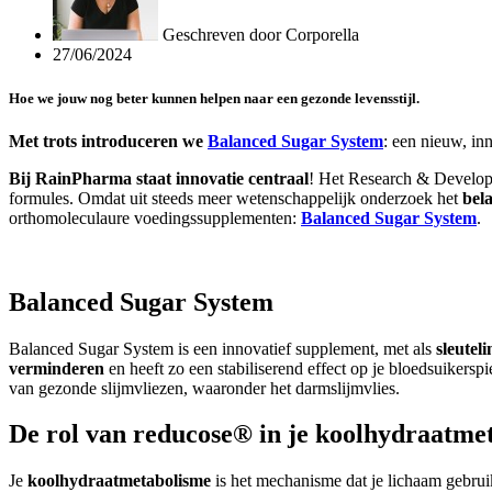
Geschreven door
Corporella
27/06/2024
Hoe we jouw nog beter kunnen helpen naar een gezonde levensstijl
.
Met trots introduceren we
Balanced Sugar System
: een nieuw, in
Bij RainPharma staat innovatie centraal
! Het Research & Developm
formules. Omdat uit steeds meer wetenschappelijk onderzoek het
bela
orthomoleculaure voedingssupplementen:
Balanced Sugar System
.
Balanced Sugar System
Balanced Sugar System is een innovatief supplement, met als
sleutel
verminderen
en heeft zo een stabiliserend effect op je bloedsuikersp
van gezonde slijmvliezen, waaronder het darmslijmvlies.
De rol van reducose® in je koolhydraatm
Je
koolhydraatmetabolisme
is het mechanisme dat je lichaam gebruik