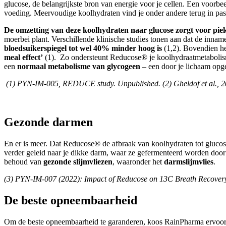
glucose, de belangrijkste bron van energie voor je cellen. Een voorb
voeding. Meervoudige koolhydraten vind je onder andere terug in pasta
De omzetting van deze koolhydraten naar glucose zorgt voor piek
moerbei plant. Verschillende klinische studies tonen aan dat de inna
bloedsuikerspiegel tot wel 40% minder hoog is
(1,2). Bovendien h
meal effect’
(1). Zo ondersteunt Reducose® je koolhydraatmetaboli
een
normaal metabolisme van glycogeen
– een door je lichaam opg
(1) PYN-IM-005, REDUCE study. Unpublished. (2) Gheldof et al., 2
Gezonde darmen
En er is meer. Dat Reducose® de afbraak van koolhydraten tot glucos
verder geleid naar je dikke darm, waar ze gefermenteerd worden doo
behoud van
gezonde slijmvliezen
, waaronder het
darmslijmvlies
.
(3) PYN-IM-007 (2022): Impact of Reducose on 13C Breath Recovery
De beste opneembaarheid
Om de beste opneembaarheid te garanderen, koos RainPharma ervoo