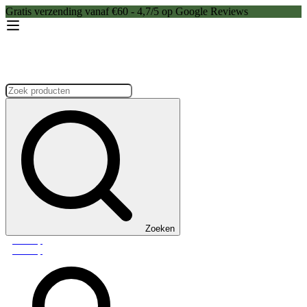
Gratis verzending vanaf €60 - 4,7/5 op Google Reviews
Zoeken:
Zoeken
Webshop
Webshop