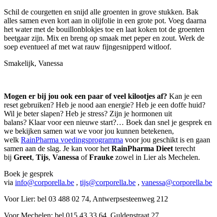
Schil de courgetten en snijd alle groenten in grove stukken. Bak
alles samen even kort aan in olijfolie in een grote pot. Voeg daarna
het water met de bouillonblokjes toe en laat koken tot de groenten
beetgaar zijn. Mix en breng op smaak met peper en zout. Werk de
soep eventueel af met wat rauw fijngesnipperd witloof.
Smakelijk, Vanessa
Mogen er bij jou ook een paar of veel kilootjes af?
Kan je een
reset gebruiken? Heb je nood aan energie? Heb je een doffe huid?
Wil je beter slapen? Heb je stress? Zijn je hormonen uit
balans? Klaar voor een nieuwe start?… Boek dan snel je gesprek en
we bekijken samen wat we voor jou kunnen betekenen,
welk
RainPharma voedingsprogramma
voor jou geschikt is en gaan
samen aan de slag. Je kan voor het
RainPharma Dieet
terecht
bij
Greet
,
Tijs
,
Vanessa
of
Frauke
zowel in Lier als Mechelen.
Boek je gesprek
via
info@corporella.be
,
tijs@corporella.be
,
vanessa@corporella.be
Voor Lier: bel 03 488 02 74, Antwerpsesteenweg 212
Voor Mechelen: bel 015 43 33 64, Guldenstraat 27