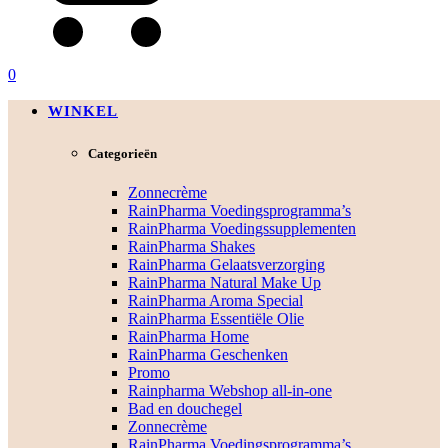
0
WINKEL
Categorieën
Zonnecrème
RainPharma Voedingsprogramma’s
RainPharma Voedingssupplementen
RainPharma Shakes
RainPharma Gelaatsverzorging
RainPharma Natural Make Up
RainPharma Aroma Special
RainPharma Essentiële Olie
RainPharma Home
RainPharma Geschenken
Promo
Rainpharma Webshop all-in-one
Bad en douchegel
Zonnecrème
RainPharma Voedingsprogramma’s