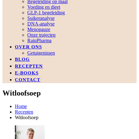
Begeleiding op maat
Voeding en dieet
GLP-1 begeleiding
Suikeranalyse
DNA-analyse
Menopauze
Onze trajecten
RainPharma
OVER ONS
Getuigenissen
BLOG
RECEPTEN
E-BOOKS
CONTACT
Witloofsoep
Home
Recepten
Witloofsoep