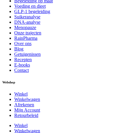
Begeleiding op maat
Voeding en dieet
GLP-1 begeleiding
Suikeranalyse
DNA-analyse
Menopauze
Onze trajecten
RainPharma
Over ons
Blog
Getuigenissen
Recepten
E-books
Contact
Webshop
Winkel
Winkelwagen
Afrekenen
Mijn Account
Retourbeleid
Winkel
Winkelwagen