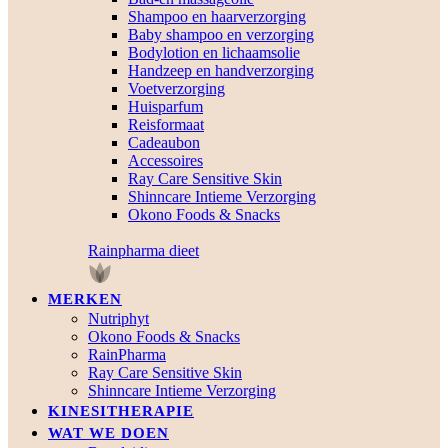
Shampoo en haarverzorging
Baby shampoo en verzorging
Bodylotion en lichaamsolie
Handzeep en handverzorging
Voetverzorging
Huisparfum
Reisformaat
Cadeaubon
Accessoires
Ray Care Sensitive Skin
Shinncare Intieme Verzorging
Okono Foods & Snacks
Rainpharma dieet
MERKEN
Nutriphyt
Okono Foods & Snacks
RainPharma
Ray Care Sensitive Skin
Shinncare Intieme Verzorging
KINESITHERAPIE
WAT WE DOEN