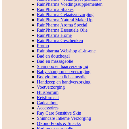
RainPharma Voedingssupplementen
RainPharma Shakes
RainPharma Gelaatsverzorging
RainPharma Natural Make Up
RainPharma Aroma Special
RainPharma Essentiële Olie
RainPharma Home
RainPharma Geschenken
Promo
Rainpharma Webshop all-in-one
Bad en douchegel
Bad-en massageolie
Shampoo en haarverzorging
Baby shampoo en verzorging
Bodylotion en lichaamsolie
Handzeep en handverzorging
Voetverzorging
Huisparfum
Reisformaat
Cadeaubon
Accessoires
Ray Care Sensitive Skin
Shinncare Intieme Verzorging
Okono Foods & Snacks
Bad-en massageolie