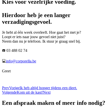
Kies voor vezelrijke voeding.
Hierdoor heb je een langer
verzadigingsgevoel.
Je hebt al één week overleeft. Hoe gaat het met je?
Loopt er iets naar jouw gevoel niet juist?
Neem dan nu je telefoon. Ik stuur je graag snel bij.
☎️ 03 488 02 74
💻
info@corporella.be
Greet
Prev
Vorige
Ik heb altijd honger tijdens een dieet.
Volgende
Kom uit de kast!
Next
Een afspraak maken of meer info nodig?