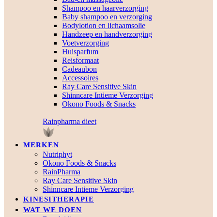
Shampoo en haarverzorging
Baby shampoo en verzorging
Bodylotion en lichaamsolie
Handzeep en handverzorging
Voetverzorging
Huisparfum
Reisformaat
Cadeaubon
Accessoires
Ray Care Sensitive Skin
Shinncare Intieme Verzorging
Okono Foods & Snacks
Rainpharma dieet
MERKEN
Nutriphyt
Okono Foods & Snacks
RainPharma
Ray Care Sensitive Skin
Shinncare Intieme Verzorging
KINESITHERAPIE
WAT WE DOEN