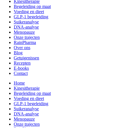
Kinesitherapie
Begeleiding op maat
Voeding en dieet
GLP-1 begeleiding
Suikeranalyse
DNA-analyse
Menopauze
Onze trajecten
RainPharma
Over ons
Blog
Getuigenissen
Recepten
E-books
Contact
Home
Kinesitherapie
Begeleiding op maat
Voeding en dieet
GLP-1 begeleiding
Suikeranalyse
DNA-analyse
Menopauze
Onze trajecten