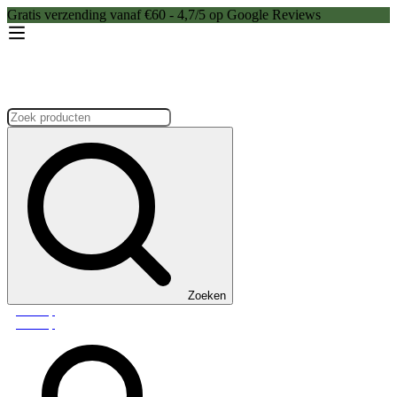
Gratis verzending vanaf €60 - 4,7/5 op Google Reviews
Zoeken:
Zoeken
Webshop
Webshop