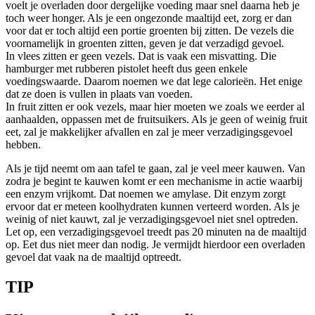
voelt je overladen door dergelijke voeding maar snel daarna heb je
toch weer honger. Als je een ongezonde maaltijd eet, zorg er dan
voor dat er toch altijd een portie groenten bij zitten. De vezels die
voornamelijk in groenten zitten, geven je dat verzadigd gevoel.
In vlees zitten er geen vezels. Dat is vaak een misvatting. Die
hamburger met rubberen pistolet heeft dus geen enkele
voedingswaarde. Daarom noemen we dat lege calorieën. Het enige
dat ze doen is vullen in plaats van voeden.
In fruit zitten er ook vezels, maar hier moeten we zoals we eerder al
aanhaalden, oppassen met de fruitsuikers. Als je geen of weinig fruit
eet, zal je makkelijker afvallen en zal je meer verzadigingsgevoel
hebben.
Als je tijd neemt om aan tafel te gaan, zal je veel meer kauwen. Van
zodra je begint te kauwen komt er een mechanisme in actie waarbij
een enzym vrijkomt. Dat noemen we amylase. Dit enzym zorgt
ervoor dat er meteen koolhydraten kunnen verteerd worden. Als je
weinig of niet kauwt, zal je verzadigingsgevoel niet snel optreden.
Let op, een verzadigingsgevoel treedt pas 20 minuten na de maaltijd
op. Eet dus niet meer dan nodig. Je vermijdt hierdoor een overladen
gevoel dat vaak na de maaltijd optreedt.
TIP