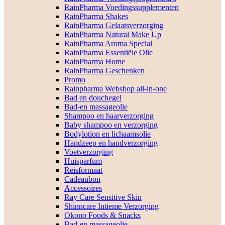
RainPharma Voedingssupplementen
RainPharma Shakes
RainPharma Gelaatsverzorging
RainPharma Natural Make Up
RainPharma Aroma Special
RainPharma Essentiële Olie
RainPharma Home
RainPharma Geschenken
Promo
Rainpharma Webshop all-in-one
Bad en douchegel
Bad-en massageolie
Shampoo en haarverzorging
Baby shampoo en verzorging
Bodylotion en lichaamsolie
Handzeep en handverzorging
Voetverzorging
Huisparfum
Reisformaat
Cadeaubon
Accessoires
Ray Care Sensitive Skin
Shinncare Intieme Verzorging
Okono Foods & Snacks
Bad-en massageolie