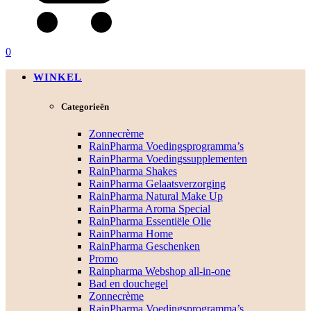
0
WINKEL
Categorieën
Zonnecrème
RainPharma Voedingsprogramma’s
RainPharma Voedingssupplementen
RainPharma Shakes
RainPharma Gelaatsverzorging
RainPharma Natural Make Up
RainPharma Aroma Special
RainPharma Essentiële Olie
RainPharma Home
RainPharma Geschenken
Promo
Rainpharma Webshop all-in-one
Bad en douchegel
Zonnecrème
RainPharma Voedingsprogramma’s