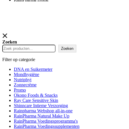
Zoeken
Zoeken
Filter op categorie
DNA en Suikermeter
Mondhygiëne
Nutriphyt
Zonnecrème
Promo
Okono Foods & Snacks
Ray Care Sensitive Skin
Shinncare Intieme Verzorging
Rainpharma Webshop all-in-one
RainPharma Natural Make Up
RainPharma Voedingsprogramma's
RainPharma Voedingssupplementen