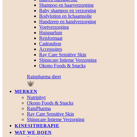
Shampoo en haarverzorging
Baby shampoo en verzorging
Bodylotion en lichaamsolie
Handzeep en handverzorging
Voetverzorging
Huisparfum
Reisformaat
Cadeaubon
Accessoires
Ray Care Sensitive Skin
Shinncare Intieme Verzorging
Okono Foods & Snacks
Rainpharma dieet
MERKEN
Nutriphyt
Okono Foods & Snacks
RainPharma
Ray Care Sensitive Skin
Shinncare Intieme Verzorging
KINESITHERAPIE
WAT WE DOEN