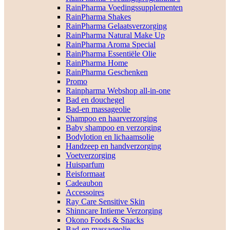
RainPharma Voedingssupplementen
RainPharma Shakes
RainPharma Gelaatsverzorging
RainPharma Natural Make Up
RainPharma Aroma Special
RainPharma Essentiële Olie
RainPharma Home
RainPharma Geschenken
Promo
Rainpharma Webshop all-in-one
Bad en douchegel
Bad-en massageolie
Shampoo en haarverzorging
Baby shampoo en verzorging
Bodylotion en lichaamsolie
Handzeep en handverzorging
Voetverzorging
Huisparfum
Reisformaat
Cadeaubon
Accessoires
Ray Care Sensitive Skin
Shinncare Intieme Verzorging
Okono Foods & Snacks
Bad-en massageolie