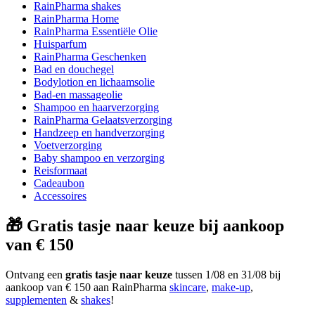
RainPharma shakes
RainPharma Home
RainPharma Essentiële Olie
Huisparfum
RainPharma Geschenken
Bad en douchegel
Bodylotion en lichaamsolie
Bad-en massageolie
Shampoo en haarverzorging
RainPharma Gelaatsverzorging
Handzeep en handverzorging
Voetverzorging
Baby shampoo en verzorging
Reisformaat
Cadeaubon
Accessoires
🎁 Gratis tasje naar keuze bij aankoop
van € 150
Ontvang een
gratis tasje naar keuze
tussen 1/08 en 31/08 bij
aankoop van € 150 aan RainPharma
skincare
,
make-up
,
supplementen
&
shakes
!