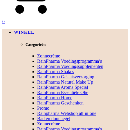
0
WINKEL
Categorieën
Zonnecrème
RainPharma Voedingsprogramma’s
RainPharma Voedingssupplementen
RainPharma Shakes
RainPharma Gelaatsverzorging
RainPharma Natural Make Up
RainPharma Aroma Special
RainPharma Essentiële Olie
RainPharma Home
RainPharma Geschenken
Promo
Rainpharma Webshop all-in-one
Bad en douchegel
Zonnecrème
RainPharma Voedingsprogramma’s