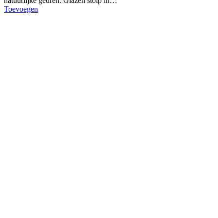
natuurlijke geuren. Glazen stolp in…
Toevoegen