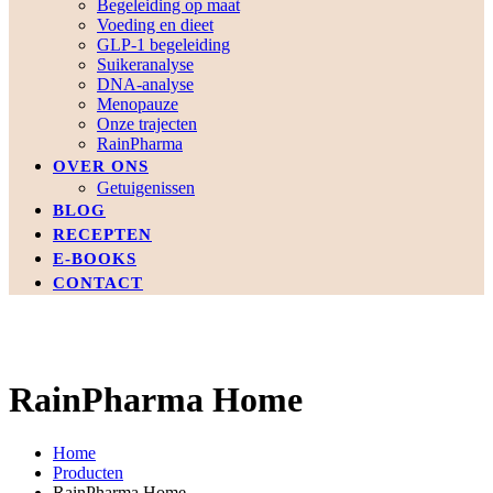
Begeleiding op maat
Voeding en dieet
GLP-1 begeleiding
Suikeranalyse
DNA-analyse
Menopauze
Onze trajecten
RainPharma
OVER ONS
Getuigenissen
BLOG
RECEPTEN
E-BOOKS
CONTACT
RainPharma Home
Home
Producten
RainPharma Home