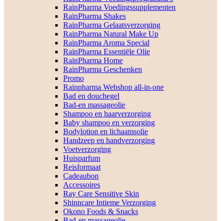
RainPharma Voedingssupplementen
RainPharma Shakes
RainPharma Gelaatsverzorging
RainPharma Natural Make Up
RainPharma Aroma Special
RainPharma Essentiële Olie
RainPharma Home
RainPharma Geschenken
Promo
Rainpharma Webshop all-in-one
Bad en douchegel
Bad-en massageolie
Shampoo en haarverzorging
Baby shampoo en verzorging
Bodylotion en lichaamsolie
Handzeep en handverzorging
Voetverzorging
Huisparfum
Reisformaat
Cadeaubon
Accessoires
Ray Care Sensitive Skin
Shinncare Intieme Verzorging
Okono Foods & Snacks
Bad-en massageolie