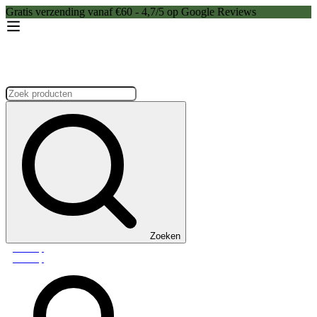
Gratis verzending vanaf €60 - 4,7/5 op Google Reviews
Zoeken:
Zoeken
Webshop
Webshop