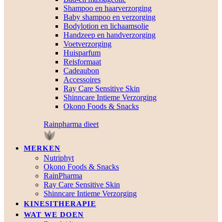
Shampoo en haarverzorging
Baby shampoo en verzorging
Bodylotion en lichaamsolie
Handzeep en handverzorging
Voetverzorging
Huisparfum
Reisformaat
Cadeaubon
Accessoires
Ray Care Sensitive Skin
Shinncare Intieme Verzorging
Okono Foods & Snacks
Rainpharma dieet
MERKEN
Nutriphyt
Okono Foods & Snacks
RainPharma
Ray Care Sensitive Skin
Shinncare Intieme Verzorging
KINESITHERAPIE
WAT WE DOEN