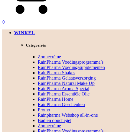
0
WINKEL
Categorieën
Zonnecrème
RainPharma Voedingsprogramma’s
RainPharma Voedingssupplementen
RainPharma Shakes
RainPharma Gelaatsverzorging
RainPharma Natural Make Up
RainPharma Aroma Special
RainPharma Essentiële Olie
RainPharma Home
RainPharma Geschenken
Promo
Rainpharma Webshop all-in-one
Bad en douchegel
Zonnecrème
RainPharma Voedingsprogramma’s