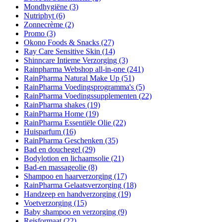
Mondhygiëne
(3)
Nutriphyt
(6)
Zonnecrème
(2)
Promo
(3)
Okono Foods & Snacks
(27)
Ray Care Sensitive Skin
(14)
Shinncare Intieme Verzorging
(3)
Rainpharma Webshop all-in-one
(241)
RainPharma Natural Make Up
(51)
RainPharma Voedingsprogramma's
(5)
RainPharma Voedingssupplementen
(22)
RainPharma shakes
(19)
RainPharma Home
(19)
RainPharma Essentiële Olie
(22)
Huisparfum
(16)
RainPharma Geschenken
(35)
Bad en douchegel
(29)
Bodylotion en lichaamsolie
(21)
Bad-en massageolie
(8)
Shampoo en haarverzorging
(17)
RainPharma Gelaatsverzorging
(18)
Handzeep en handverzorging
(19)
Voetverzorging
(15)
Baby shampoo en verzorging
(9)
Reisformaat
(22)