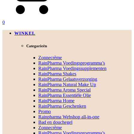
0
WINKEL
Categorieën
Zonnecrème
RainPharma Voedingsprogramma’s
RainPharma Voedingssupplementen
RainPharma Shakes
RainPharma Gelaatsverzorging
RainPharma Natural Make Up
RainPharma Aroma Special
RainPharma Essentiële Olie
RainPharma Home
RainPharma Geschenken
Promo
Rainpharma Webshop all-in-one
Bad en douchegel
Zonnecrème
RainPharma Voedingsprogramma’s