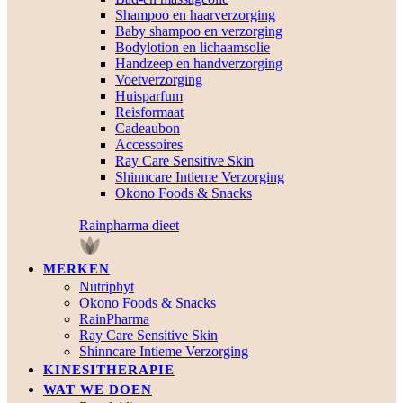
Shampoo en haarverzorging
Baby shampoo en verzorging
Bodylotion en lichaamsolie
Handzeep en handverzorging
Voetverzorging
Huisparfum
Reisformaat
Cadeaubon
Accessoires
Ray Care Sensitive Skin
Shinncare Intieme Verzorging
Okono Foods & Snacks
Rainpharma dieet
MERKEN
Nutriphyt
Okono Foods & Snacks
RainPharma
Ray Care Sensitive Skin
Shinncare Intieme Verzorging
KINESITHERAPIE
WAT WE DOEN