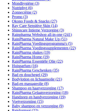
Mondhygiëne
(3)
Nutriphyt
(6)
Zonnecrème
(2)
Promo
(3)
Okono Foods & Snacks
(27)
Ray Care Sensitive Skin
(14)
Shinncare Intieme Verzorging
(3)
Rainpharma Webshop all-in-one
(241)
RainPharma Natural Make Up
(51)
RainPharma Voedingsprogramma's
(5)
RainPharma Voedingssupplementen
(22)
RainPharma shakes
(19)
RainPharma Home
(19)
RainPharma Essentiële Olie
(22)
Huisparfum
(16)
RainPharma Geschenken
(35)
Bad en douchegel
(29)
Bodylotion en lichaamsolie
(21)
Bad-en massageolie
(8)
Shampoo en haarverzorging
(17)
RainPharma Gelaatsverzorging
(18)
Handzeep en handverzorging
(19)
Voetverzorging
(15)
Baby shampoo en verzorging
(9)
Reisformaat
(22)