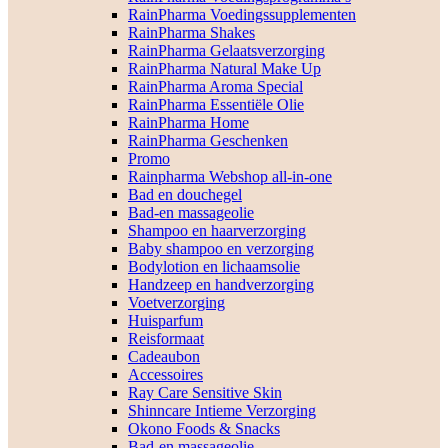
RainPharma Voedingssupplementen
RainPharma Shakes
RainPharma Gelaatsverzorging
RainPharma Natural Make Up
RainPharma Aroma Special
RainPharma Essentiële Olie
RainPharma Home
RainPharma Geschenken
Promo
Rainpharma Webshop all-in-one
Bad en douchegel
Bad-en massageolie
Shampoo en haarverzorging
Baby shampoo en verzorging
Bodylotion en lichaamsolie
Handzeep en handverzorging
Voetverzorging
Huisparfum
Reisformaat
Cadeaubon
Accessoires
Ray Care Sensitive Skin
Shinncare Intieme Verzorging
Okono Foods & Snacks
Bad-en massageolie