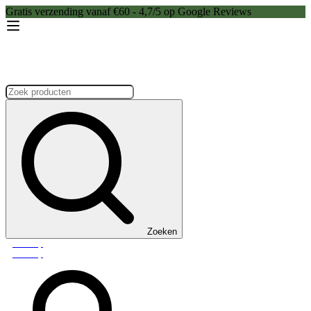
Gratis verzending vanaf €60 - 4,7/5 op Google Reviews
Zoeken:
Zoeken
Webshop
Webshop