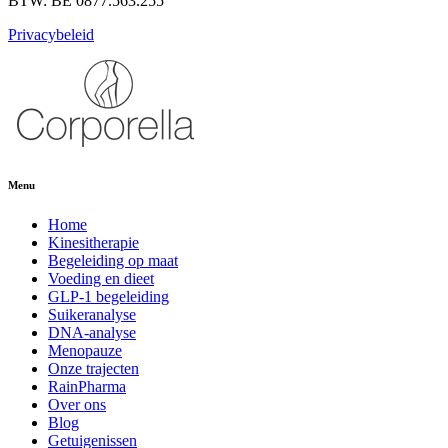
BTW: BE 0877.563.255
Privacybeleid
Menu
Home
Kinesitherapie
Begeleiding op maat
Voeding en dieet
GLP-1 begeleiding
Suikeranalyse
DNA-analyse
Menopauze
Onze trajecten
RainPharma
Over ons
Blog
Getuigenissen