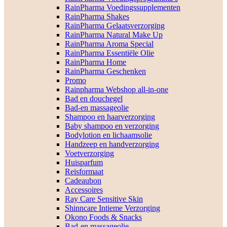
RainPharma Voedingssupplementen
RainPharma Shakes
RainPharma Gelaatsverzorging
RainPharma Natural Make Up
RainPharma Aroma Special
RainPharma Essentiële Olie
RainPharma Home
RainPharma Geschenken
Promo
Rainpharma Webshop all-in-one
Bad en douchegel
Bad-en massageolie
Shampoo en haarverzorging
Baby shampoo en verzorging
Bodylotion en lichaamsolie
Handzeep en handverzorging
Voetverzorging
Huisparfum
Reisformaat
Cadeaubon
Accessoires
Ray Care Sensitive Skin
Shinncare Intieme Verzorging
Okono Foods & Snacks
Bad-en massageolie