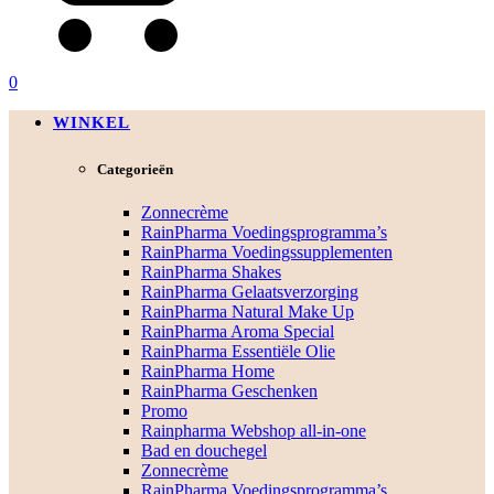
0
WINKEL
Categorieën
Zonnecrème
RainPharma Voedingsprogramma’s
RainPharma Voedingssupplementen
RainPharma Shakes
RainPharma Gelaatsverzorging
RainPharma Natural Make Up
RainPharma Aroma Special
RainPharma Essentiële Olie
RainPharma Home
RainPharma Geschenken
Promo
Rainpharma Webshop all-in-one
Bad en douchegel
Zonnecrème
RainPharma Voedingsprogramma’s