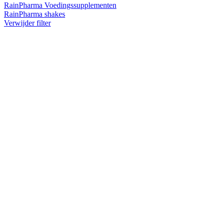
RainPharma Voedingssupplementen
RainPharma shakes
Verwijder filter