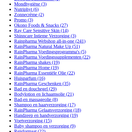
Mondhygiëne
(3)
Nutriphyt
(6)
Zonnecrème
(2)
Promo
(3)
Okono Foods & Snacks
(27)
Ray Care Sensitive Skin
(14)
Shinncare Intieme Verzorging
(3)
Rainpharma Webshop all-in-one
(241)
RainPharma Natural Make Up
(51)
RainPharma Voedingsprogramma's
(5)
RainPharma Voedingssupplementen
(22)
RainPharma shakes
(19)
RainPharma Home
(19)
RainPharma Essentiële Olie
(22)
Huisparfum
(16)
RainPharma Geschenken
(35)
Bad en douchegel
(29)
Bodylotion en lichaamsolie
(21)
Bad-en massageolie
(8)
Shampoo en haarverzorging
(17)
RainPharma Gelaatsverzorging
(18)
Handzeep en handverzorging
(19)
Voetverzorging
(15)
Baby shampoo en verzorging
(9)
Reisformaat
(22)