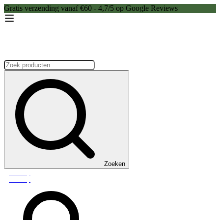
Gratis verzending vanaf €60 - 4,7/5 op Google Reviews
Zoeken:
Zoeken
Webshop
Webshop