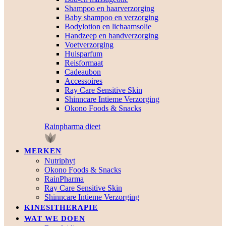
Shampoo en haarverzorging
Baby shampoo en verzorging
Bodylotion en lichaamsolie
Handzeep en handverzorging
Voetverzorging
Huisparfum
Reisformaat
Cadeaubon
Accessoires
Ray Care Sensitive Skin
Shinncare Intieme Verzorging
Okono Foods & Snacks
Rainpharma dieet
MERKEN
Nutriphyt
Okono Foods & Snacks
RainPharma
Ray Care Sensitive Skin
Shinncare Intieme Verzorging
KINESITHERAPIE
WAT WE DOEN