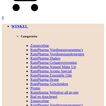
0
WINKEL
Categorieën
Zonnecrème
RainPharma Voedingsprogramma’s
RainPharma Voedingssupplementen
RainPharma Shakes
RainPharma Gelaatsverzorging
RainPharma Natural Make Up
RainPharma Aroma Special
RainPharma Essentiële Olie
RainPharma Home
RainPharma Geschenken
Promo
Rainpharma Webshop all-in-one
Bad en douchegel
Zonnecrème
RainPharma Voedingsprogramma’s