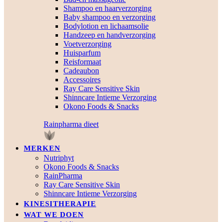
Shampoo en haarverzorging
Baby shampoo en verzorging
Bodylotion en lichaamsolie
Handzeep en handverzorging
Voetverzorging
Huisparfum
Reisformaat
Cadeaubon
Accessoires
Ray Care Sensitive Skin
Shinncare Intieme Verzorging
Okono Foods & Snacks
Rainpharma dieet
MERKEN
Nutriphyt
Okono Foods & Snacks
RainPharma
Ray Care Sensitive Skin
Shinncare Intieme Verzorging
KINESITHERAPIE
WAT WE DOEN