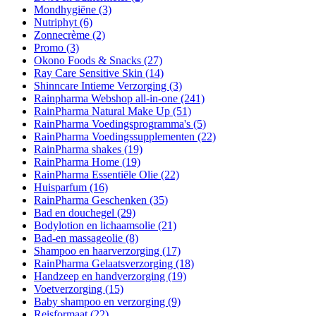
Mondhygiëne
(3)
Nutriphyt
(6)
Zonnecrème
(2)
Promo
(3)
Okono Foods & Snacks
(27)
Ray Care Sensitive Skin
(14)
Shinncare Intieme Verzorging
(3)
Rainpharma Webshop all-in-one
(241)
RainPharma Natural Make Up
(51)
RainPharma Voedingsprogramma's
(5)
RainPharma Voedingssupplementen
(22)
RainPharma shakes
(19)
RainPharma Home
(19)
RainPharma Essentiële Olie
(22)
Huisparfum
(16)
RainPharma Geschenken
(35)
Bad en douchegel
(29)
Bodylotion en lichaamsolie
(21)
Bad-en massageolie
(8)
Shampoo en haarverzorging
(17)
RainPharma Gelaatsverzorging
(18)
Handzeep en handverzorging
(19)
Voetverzorging
(15)
Baby shampoo en verzorging
(9)
Reisformaat
(22)