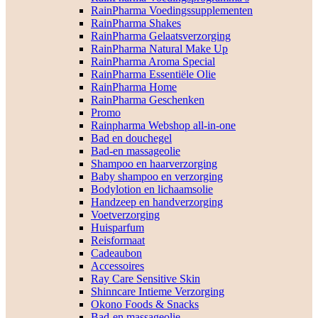
RainPharma Voedingssupplementen
RainPharma Shakes
RainPharma Gelaatsverzorging
RainPharma Natural Make Up
RainPharma Aroma Special
RainPharma Essentiële Olie
RainPharma Home
RainPharma Geschenken
Promo
Rainpharma Webshop all-in-one
Bad en douchegel
Bad-en massageolie
Shampoo en haarverzorging
Baby shampoo en verzorging
Bodylotion en lichaamsolie
Handzeep en handverzorging
Voetverzorging
Huisparfum
Reisformaat
Cadeaubon
Accessoires
Ray Care Sensitive Skin
Shinncare Intieme Verzorging
Okono Foods & Snacks
Bad-en massageolie