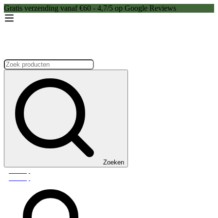
Gratis verzending vanaf €60 - 4,7/5 op Google Reviews
Zoeken:
Zoeken
Webshop
Webshop