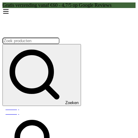
Gratis verzending vanaf €60 - 4,7/5 op Google Reviews
Zoeken:
Zoeken
Webshop
Webshop