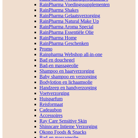
RainPharma Voedingssupplementen
RainPharma Shakes
RainPharma Gelaatsverzorging
RainPharma Natural Make Up
RainPharma Aroma Special
RainPharma Essentiële Olie
RainPharma Home
RainPharma Geschenken
Promo
Rainpharma Webshop all-in-one
Bad en douchegel
Bad-en massageolie
Shampoo en haarverzorging
Baby shampoo en verzorging
Bodylotion en lichaamsolie
Handzeep en handverzorging
Voetverzorging
Huisparfum
Reisformaat
Cadeaubon
Accessoires
Ray Care Sensitive Skin
Shinncare Intieme Verzorging
Okono Foods & Snacks
Bad-en massageolie