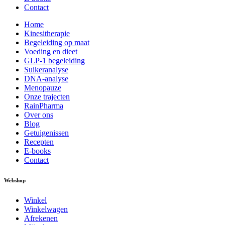
Contact
Home
Kinesitherapie
Begeleiding op maat
Voeding en dieet
GLP-1 begeleiding
Suikeranalyse
DNA-analyse
Menopauze
Onze trajecten
RainPharma
Over ons
Blog
Getuigenissen
Recepten
E-books
Contact
Webshop
Winkel
Winkelwagen
Afrekenen