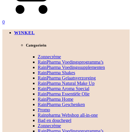
0
WINKEL
Categorieën
Zonnecrème
RainPharma Voedingsprogramma’s
RainPharma Voedingssupplementen
RainPharma Shakes
RainPharma Gelaatsverzorging
RainPharma Natural Make Up
RainPharma Aroma Special
RainPharma Essentiële Olie
RainPharma Home
RainPharma Geschenken
Promo
Rainpharma Webshop all-in-one
Bad en douchegel
Zonnecrème
RainPharma Voedingsprogramma’s