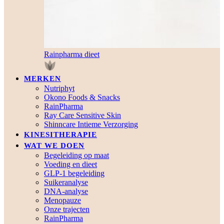
Rainpharma dieet
MERKEN
Nutriphyt
Okono Foods & Snacks
RainPharma
Ray Care Sensitive Skin
Shinncare Intieme Verzorging
KINESITHERAPIE
WAT WE DOEN
Begeleiding op maat
Voeding en dieet
GLP-1 begeleiding
Suikeranalyse
DNA-analyse
Menopauze
Onze trajecten
RainPharma