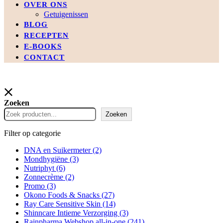
OVER ONS
Getuigenissen
BLOG
RECEPTEN
E-BOOKS
CONTACT
Zoeken
Zoeken
Filter op categorie
DNA en Suikermeter
(2)
Mondhygiëne
(3)
Nutriphyt
(6)
Zonnecrème
(2)
Promo
(3)
Okono Foods & Snacks
(27)
Ray Care Sensitive Skin
(14)
Shinncare Intieme Verzorging
(3)
Rainpharma Webshop all-in-one
(241)