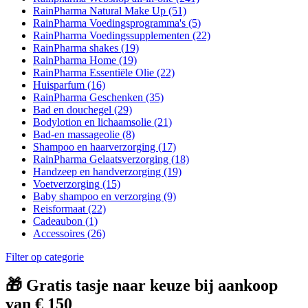
RainPharma Natural Make Up
(51)
RainPharma Voedingsprogramma's
(5)
RainPharma Voedingssupplementen
(22)
RainPharma shakes
(19)
RainPharma Home
(19)
RainPharma Essentiële Olie
(22)
Huisparfum
(16)
RainPharma Geschenken
(35)
Bad en douchegel
(29)
Bodylotion en lichaamsolie
(21)
Bad-en massageolie
(8)
Shampoo en haarverzorging
(17)
RainPharma Gelaatsverzorging
(18)
Handzeep en handverzorging
(19)
Voetverzorging
(15)
Baby shampoo en verzorging
(9)
Reisformaat
(22)
Cadeaubon
(1)
Accessoires
(26)
Filter op categorie
🎁 Gratis tasje naar keuze bij aankoop
van € 150