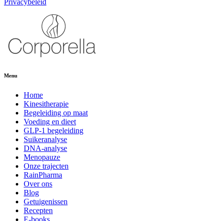
Privacybeleid
Menu
Home
Kinesitherapie
Begeleiding op maat
Voeding en dieet
GLP-1 begeleiding
Suikeranalyse
DNA-analyse
Menopauze
Onze trajecten
RainPharma
Over ons
Blog
Getuigenissen
Recepten
E-books