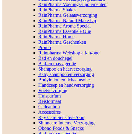
RainPharma Voedingssupplementen
RainPharma Shakes
RainPharma Gelaatsverzorging
RainPharma Natural Make Up
RainPharma Aroma Special
RainPharma Essentiële Olie
RainPharma Home
RainPharma Geschenken
Promo
Rainpharma Webshop all-in-one
Bad en douchegel
Bad-en massageolie
Shampoo en haarverzorging
Baby shampoo en verzorging
Bodylotion en lichaamsolie
Handzeep en handverzorging
Voetverzorging
Huisparfum
Reisformaat
Cadeaubon
Accessoires
Ray Care Sensitive Skin
Shinncare Intieme Verzorging
Okono Foods & Snacks
Bad-en massageolie