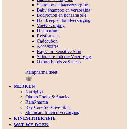
Shampoo en haarverzorging
Baby shampoo en verzorging
Bodylotion en lichaamsolie
Handzeep en handverzorging
Voetverzorging
Huisparfum
Reisformaat
Cadeaubon
Accessoires
Ray Care Sensitive Skin
Shinncare Intieme Verzorging
Okono Foods & Snacks
Rainpharma dieet
MERKEN
Nutriphyt
Okono Foods & Snacks
RainPharma
Ray Care Sensitive Skin
Shinncare Intieme Verzorging
KINESITHERAPIE
WAT WE DOEN