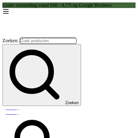
Gratis verzending vanaf €60 - 4,7/5 op Google Reviews
Zoeken:
Zoeken
Webshop
Webshop