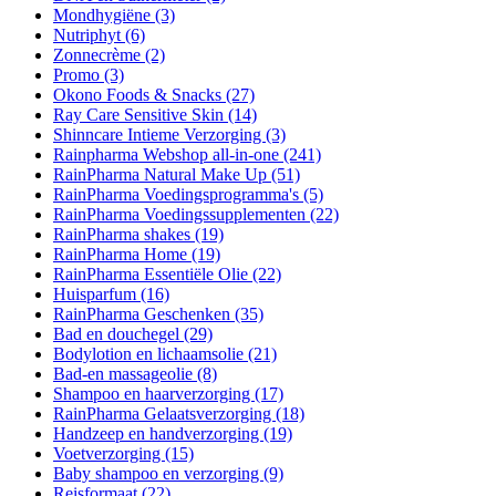
Mondhygiëne
(3)
Nutriphyt
(6)
Zonnecrème
(2)
Promo
(3)
Okono Foods & Snacks
(27)
Ray Care Sensitive Skin
(14)
Shinncare Intieme Verzorging
(3)
Rainpharma Webshop all-in-one
(241)
RainPharma Natural Make Up
(51)
RainPharma Voedingsprogramma's
(5)
RainPharma Voedingssupplementen
(22)
RainPharma shakes
(19)
RainPharma Home
(19)
RainPharma Essentiële Olie
(22)
Huisparfum
(16)
RainPharma Geschenken
(35)
Bad en douchegel
(29)
Bodylotion en lichaamsolie
(21)
Bad-en massageolie
(8)
Shampoo en haarverzorging
(17)
RainPharma Gelaatsverzorging
(18)
Handzeep en handverzorging
(19)
Voetverzorging
(15)
Baby shampoo en verzorging
(9)
Reisformaat
(22)