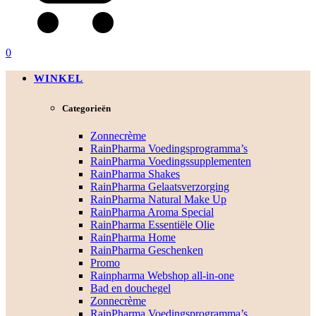
0
WINKEL
Categorieën
Zonnecrème
RainPharma Voedingsprogramma’s
RainPharma Voedingssupplementen
RainPharma Shakes
RainPharma Gelaatsverzorging
RainPharma Natural Make Up
RainPharma Aroma Special
RainPharma Essentiële Olie
RainPharma Home
RainPharma Geschenken
Promo
Rainpharma Webshop all-in-one
Bad en douchegel
Zonnecrème
RainPharma Voedingsprogramma’s