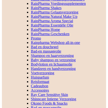
RainPharma Voedingssupplementen
RainPharma Shakes
RainPharma Gelaatsverzorging
RainPharma Natural Make Up
RainPharma Aroma Special
RainPharma Essentiële Olie
RainPharma Home
RainPharma Geschenken
Promo
Rainpharma Webshop all-in-one
Bad en douchegel
Bad-en massageolie
Shampoo en haarverzorging
Baby shampoo en verzorging
Bodylotion en lichaamsolie
Handzeep en handverzorging
Voetverzorging
Huisparfum
Reisformaat
Cadeaubon
Accessoires
Ray Care Sensitive Skin
Shinncare Intieme Verzorging
Okono Foods & Snacks
Bad-en massageolie