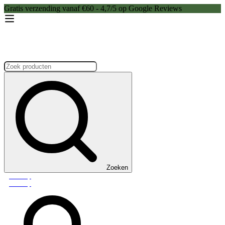
Gratis verzending vanaf €60 - 4,7/5 op Google Reviews
Zoeken:
Zoeken
Webshop
Webshop