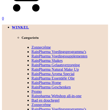
0
WINKEL
Categorieën
Zonnecrème
RainPharma Voedingsprogramma’s
RainPharma Voedingssupplementen
RainPharma Shakes
RainPharma Gelaatsverzorging
RainPharma Natural Make Up
RainPharma Aroma Special
RainPharma Essentiële Olie
RainPharma Home
RainPharma Geschenken
Promo
Rainpharma Webshop all-in-one
Bad en douchegel
Zonnecrème
RainPharma Voedingsprogramma’s