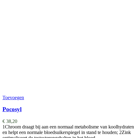
Toevoegen
Pocosyl
€
38,20
1Chroom draagt bij aan een normaal metabolisme van koolhydraten
en helpt een normale bloedsuikerspiegel in stand te houden; 2Zink
optimaliseert de testosterongehalten in het bloed…