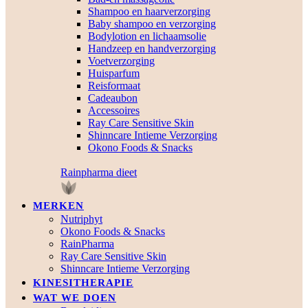
Shampoo en haarverzorging
Baby shampoo en verzorging
Bodylotion en lichaamsolie
Handzeep en handverzorging
Voetverzorging
Huisparfum
Reisformaat
Cadeaubon
Accessoires
Ray Care Sensitive Skin
Shinncare Intieme Verzorging
Okono Foods & Snacks
Rainpharma dieet
MERKEN
Nutriphyt
Okono Foods & Snacks
RainPharma
Ray Care Sensitive Skin
Shinncare Intieme Verzorging
KINESITHERAPIE
WAT WE DOEN