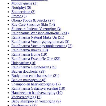
Mondhygiëne
(3)
Nutriphyt
(6)
Zonnecrème
(2)
Promo
(3)
Okono Foods & Snacks
(27)
Ray Care Sensitive Skin
(14)
Shinncare Intieme Verzorging
(3)
Rainpharma Webshop all-in-one
(241)
RainPharma Natural Make Up
(51)
RainPharma Voedingsprogramma's
(5)
RainPharma Voedingssupplementen
(22)
RainPharma shakes
(19)
RainPharma Home
(19)
RainPharma Essentiële Olie
(22)
Huisparfum
(16)
RainPharma Geschenken
(35)
Bad en douchegel
(29)
Bodylotion en lichaamsolie
(21)
Bad-en massageolie
(8)
Shampoo en haarverzorging
(17)
RainPharma Gelaatsverzorging
(18)
Handzeep en handverzorging
(19)
Voetverzorging
(15)
Baby shampoo en verzorging
(9)
Reisformaat
(22)