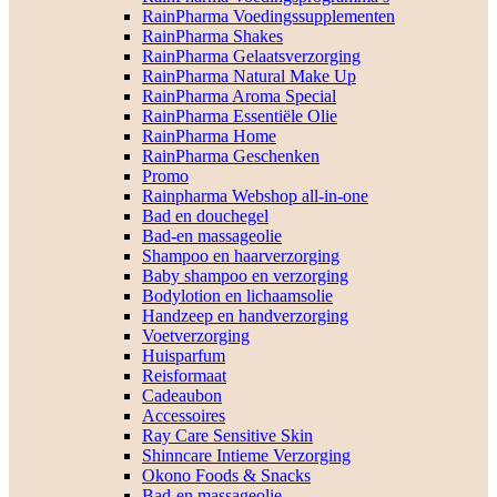
RainPharma Voedingssupplementen
RainPharma Shakes
RainPharma Gelaatsverzorging
RainPharma Natural Make Up
RainPharma Aroma Special
RainPharma Essentiële Olie
RainPharma Home
RainPharma Geschenken
Promo
Rainpharma Webshop all-in-one
Bad en douchegel
Bad-en massageolie
Shampoo en haarverzorging
Baby shampoo en verzorging
Bodylotion en lichaamsolie
Handzeep en handverzorging
Voetverzorging
Huisparfum
Reisformaat
Cadeaubon
Accessoires
Ray Care Sensitive Skin
Shinncare Intieme Verzorging
Okono Foods & Snacks
Bad-en massageolie