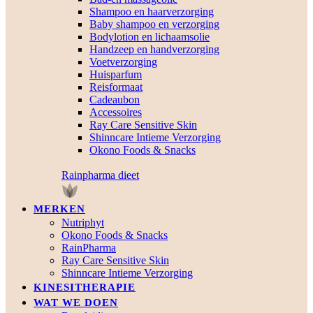
Shampoo en haarverzorging
Baby shampoo en verzorging
Bodylotion en lichaamsolie
Handzeep en handverzorging
Voetverzorging
Huisparfum
Reisformaat
Cadeaubon
Accessoires
Ray Care Sensitive Skin
Shinncare Intieme Verzorging
Okono Foods & Snacks
Rainpharma dieet
MERKEN
Nutriphyt
Okono Foods & Snacks
RainPharma
Ray Care Sensitive Skin
Shinncare Intieme Verzorging
KINESITHERAPIE
WAT WE DOEN