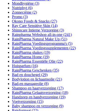
Mondhygiëne
(3)
Nutriphyt
(6)
Zonnecrème
(2)
Promo
(3)
Okono Foods & Snacks
(27)
Ray Care Sensitive Skin
(14)
Shinncare Intieme Verzorging
(3)
Rainpharma Webshop all-in-one
(241)
RainPharma Natural Make Up
(51)
RainPharma Voedingsprogramma's
(5)
RainPharma Voedingssupplementen
(22)
RainPharma shakes
(19)
RainPharma Home
(19)
RainPharma Essentiële Olie
(22)
Huisparfum
(16)
RainPharma Geschenken
(35)
Bad en douchegel
(29)
Bodylotion en lichaamsolie
(21)
Bad-en massageolie
(8)
Shampoo en haarverzorging
(17)
RainPharma Gelaatsverzorging
(18)
Handzeep en handverzorging
(19)
Voetverzorging
(15)
Baby shampoo en verzorging
(9)
Reisformaat
(22)