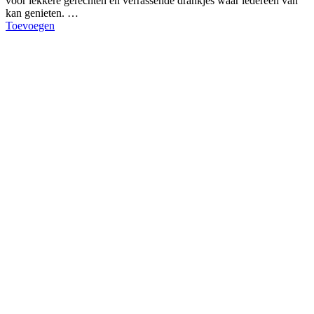
voor lekkere gerechten en verrassende drankjes waar iedereen van
kan genieten. …
Toevoegen