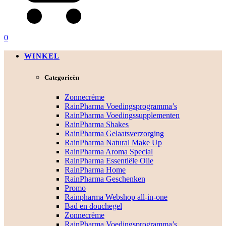
0
WINKEL
Categorieën
Zonnecrème
RainPharma Voedingsprogramma’s
RainPharma Voedingssupplementen
RainPharma Shakes
RainPharma Gelaatsverzorging
RainPharma Natural Make Up
RainPharma Aroma Special
RainPharma Essentiële Olie
RainPharma Home
RainPharma Geschenken
Promo
Rainpharma Webshop all-in-one
Bad en douchegel
Zonnecrème
RainPharma Voedingsprogramma’s