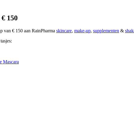
 € 150
oop van € 150 aan RainPharma
skincare
,
make-up
,
supplementen
&
shak
tasjes:
e Mascara