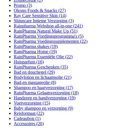
Zonnecrème
(2)
Promo
(3)
Okono Foods & Snacks
(27)
Ray Care Sensitive Skin
(14)
Shinncare Intieme Verzorging
(3)
Rainpharma Webshop all-in-one
(241)
RainPharma Natural Make Up
(51)
RainPharma Voedingsprogramma's
(5)
RainPharma Voedingssupplementen
(22)
RainPharma shakes
(19)
RainPharma Home
(19)
RainPharma Essentiële Olie
(22)
Huisparfum
(16)
RainPharma Geschenken
(35)
Bad en douchegel
(29)
Bodylotion en lichaamsolie
(21)
Bad-en massageolie
(8)
Shampoo en haarverzorging
(17)
RainPharma Gelaatsverzorging
(18)
Handzeep en handverzorging
(19)
Voetverzorging
(15)
Baby shampoo en verzorging
(9)
Reisformaat
(22)
Cadeaubon
(1)
Accessoires
(26)