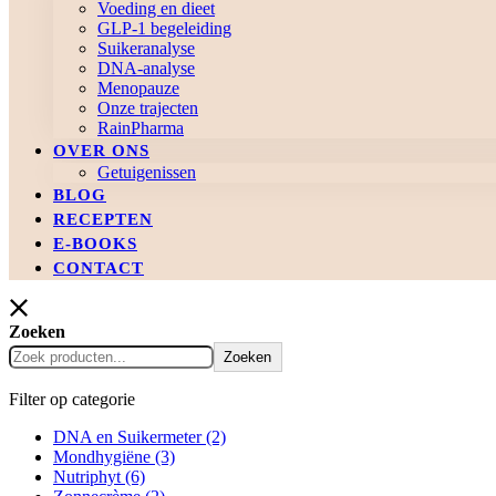
Voeding en dieet
GLP-1 begeleiding
Suikeranalyse
DNA-analyse
Menopauze
Onze trajecten
RainPharma
OVER ONS
Getuigenissen
BLOG
RECEPTEN
E-BOOKS
CONTACT
Zoeken
Zoeken
Filter op categorie
DNA en Suikermeter
(2)
Mondhygiëne
(3)
Nutriphyt
(6)