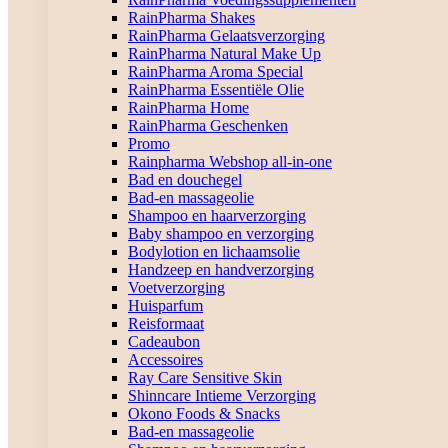
RainPharma Shakes
RainPharma Gelaatsverzorging
RainPharma Natural Make Up
RainPharma Aroma Special
RainPharma Essentiële Olie
RainPharma Home
RainPharma Geschenken
Promo
Rainpharma Webshop all-in-one
Bad en douchegel
Bad-en massageolie
Shampoo en haarverzorging
Baby shampoo en verzorging
Bodylotion en lichaamsolie
Handzeep en handverzorging
Voetverzorging
Huisparfum
Reisformaat
Cadeaubon
Accessoires
Ray Care Sensitive Skin
Shinncare Intieme Verzorging
Okono Foods & Snacks
Bad-en massageolie