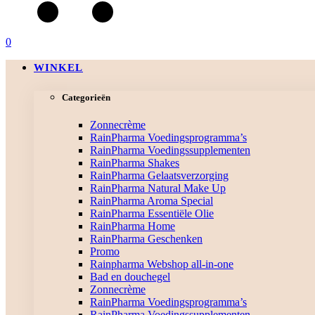
0
WINKEL
Categorieën
Zonnecrème
RainPharma Voedingsprogramma’s
RainPharma Voedingssupplementen
RainPharma Shakes
RainPharma Gelaatsverzorging
RainPharma Natural Make Up
RainPharma Aroma Special
RainPharma Essentiële Olie
RainPharma Home
RainPharma Geschenken
Promo
Rainpharma Webshop all-in-one
Bad en douchegel
Zonnecrème
RainPharma Voedingsprogramma’s
RainPharma Voedingssupplementen