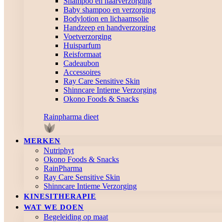
Shampoo en haarverzorging
Baby shampoo en verzorging
Bodylotion en lichaamsolie
Handzeep en handverzorging
Voetverzorging
Huisparfum
Reisformaat
Cadeaubon
Accessoires
Ray Care Sensitive Skin
Shinncare Intieme Verzorging
Okono Foods & Snacks
Rainpharma dieet
MERKEN
Nutriphyt
Okono Foods & Snacks
RainPharma
Ray Care Sensitive Skin
Shinncare Intieme Verzorging
KINESITHERAPIE
WAT WE DOEN
Begeleiding op maat