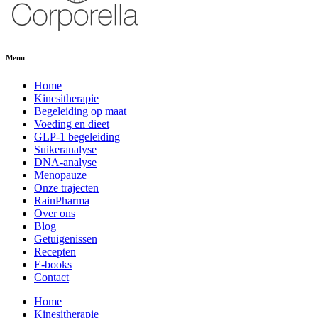
Menu
Home
Kinesitherapie
Begeleiding op maat
Voeding en dieet
GLP-1 begeleiding
Suikeranalyse
DNA-analyse
Menopauze
Onze trajecten
RainPharma
Over ons
Blog
Getuigenissen
Recepten
E-books
Contact
Home
Kinesitherapie