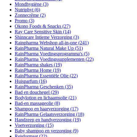
Mondhygiëne
(3)
Nutriphyt
(6)
Zonnecrème
(2)
Promo
(3)
Okono Foods & Snacks
(27)
Ray Care Sensitive Skin
(14)
Shinncare Intieme Verzorging
(3)
Rainpharma Webshop all-in-one
(241)
RainPharma Natural Make Up
(51)
RainPharma Voedingsprogramma's
(5)
RainPharma Voedingssupplementen
(22)
RainPharma shakes
(19)
RainPharma Home
(19)
RainPharma Essentiële Olie
(22)
Huisparfum
(16)
RainPharma Geschenken
(35)
Bad en douchegel
(29)
Bodylotion en lichaamsolie
(21)
Bad-en massageolie
(8)
Shampoo en haarverzorging
(17)
RainPharma Gelaatsverzorging
(18)
Handzeep en handverzorging
(19)
Voetverzorging
(15)
Baby shampoo en verzorging
(9)
Reisformaat
(22)