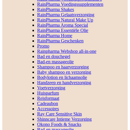
RainPharma Voedingssupplementen
RainPharma Shakes
RainPharma Gelaatsverzorging
RainPharma Natural Make Up
RainPharma Aroma Special
RainPharma Essentiële Olie
RainPharma Home
RainPharma Geschenken
Promo
Rainpharma Webshop all-in-one
Bad en douchegel
Bad-en massageolie
Shampoo en haarverzorging
Baby shampoo en verzorging
Bodylotion en lichaamsolie
Handzeep en handverzorging
Voetverzorging
Huisparfum
Reisformaat
Cadeaubon
Accessoires
Ray Care Sensitive Skin
Shinncare Intieme Verzorging
Okono Foods & Snacks
Bad-en massageolie