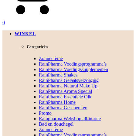
0
WINKEL
Categorieën
Zonnecrème
RainPharma Voedingsprogramma’s
RainPharma Voedingssupplementen
RainPharma Shakes
RainPharma Gelaatsverzorging
RainPharma Natural Make Up
RainPharma Aroma Special
RainPharma Essentiële Olie
RainPharma Home
RainPharma Geschenken
Promo
Rainpharma Webshop all-in-one
Bad en douchegel
Zonnecrème
RainPharma Voedingsprogramma’s