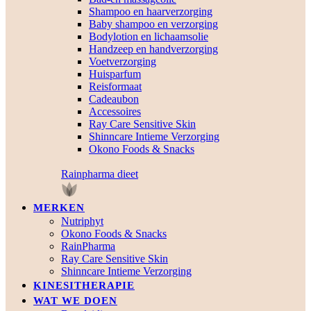
Shampoo en haarverzorging
Baby shampoo en verzorging
Bodylotion en lichaamsolie
Handzeep en handverzorging
Voetverzorging
Huisparfum
Reisformaat
Cadeaubon
Accessoires
Ray Care Sensitive Skin
Shinncare Intieme Verzorging
Okono Foods & Snacks
Rainpharma dieet
MERKEN
Nutriphyt
Okono Foods & Snacks
RainPharma
Ray Care Sensitive Skin
Shinncare Intieme Verzorging
KINESITHERAPIE
WAT WE DOEN