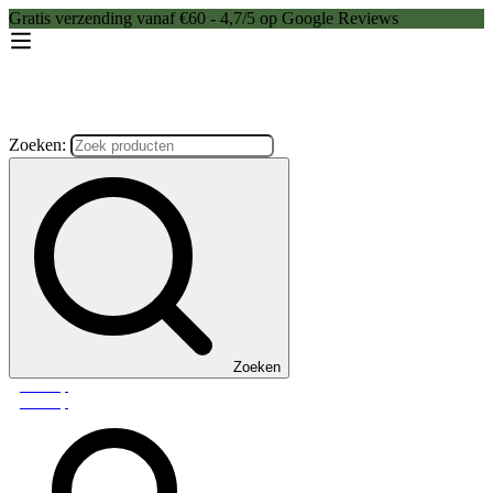
Gratis verzending vanaf €60 - 4,7/5 op Google Reviews
Zoeken:
Zoeken
Webshop
Webshop