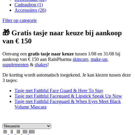
Cadeaubon
(1)
Accessoires
(26)
Filter op categorie
🎁 Gratis tasje naar keuze bij aankoop
van € 150
Ontvang een
gratis tasje naar keuze
tussen 1/08 en 31/08 bij
aankoop van € 150 aan RainPharma
skincare
,
make-up
,
supplementen
&
shakes
!
De korting wordt automatisch toegekend. Je kan kiezen tussen deze
3 tasjes:
Tasje met Faithful Face Guard & Here To Stay
Tasje met Faithful Faceguard & Lipstick Speak Up Now
Tasje met Faithful Faceguard & When Eyes Meet Black
Volume Mascara