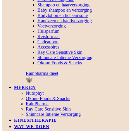
Shampoo en haarverzorging
Baby shampoo en verzorging
Bodylotion en lichaamsolie
Handzeep en handverzorging
Voetverzorging
Huisparfum
Reisformaat
Cadeaubon
Accessoires
Ray Care Sensitive Skin
Shinncare Intieme Verzorging
Okono Foods & Snacks
Rainpharma dieet
MERKEN
Nutriphyt
Okono Foods & Snacks
RainPharma
Ray Care Sensitive Skin
Shinncare Intieme Verzorging
KINESITHERAPIE
WAT WE DOEN