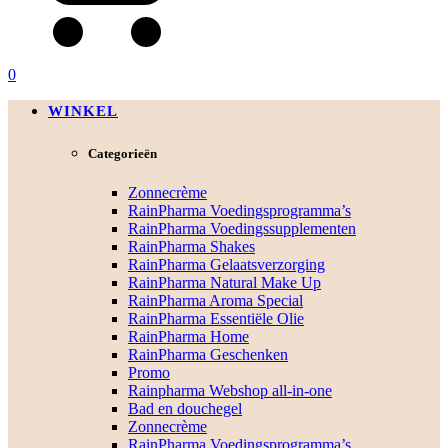
0
WINKEL
Categorieën
Zonnecrème
RainPharma Voedingsprogramma’s
RainPharma Voedingssupplementen
RainPharma Shakes
RainPharma Gelaatsverzorging
RainPharma Natural Make Up
RainPharma Aroma Special
RainPharma Essentiële Olie
RainPharma Home
RainPharma Geschenken
Promo
Rainpharma Webshop all-in-one
Bad en douchegel
Zonnecrème
RainPharma Voedingsprogramma’s