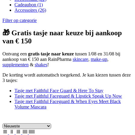
Cadeaubon
(1)
Accessoires
(26)
Filter op categorie
🎁 Gratis tasje naar keuze bij aankoop
van € 150
Ontvang een
gratis tasje naar keuze
tussen 1/08 en 31/08 bij
aankoop van € 150 aan RainPharma
skincare
,
make-up
,
supplementen
&
shakes
!
De korting wordt automatisch toegekend. Je kan kiezen tussen deze
3 tasjes:
Tasje met Faithful Face Guard & Here To Stay
Tasje met Faithful Faceguard & Lipstick Speak Up Now
Tasje met Faithful Faceguard & When Eyes Meet Black
Volume Mascara