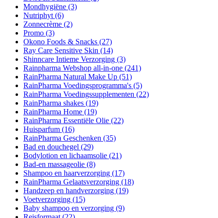
Mondhygiëne
(3)
Nutriphyt
(6)
Zonnecrème
(2)
Promo
(3)
Okono Foods & Snacks
(27)
Ray Care Sensitive Skin
(14)
Shinncare Intieme Verzorging
(3)
Rainpharma Webshop all-in-one
(241)
RainPharma Natural Make Up
(51)
RainPharma Voedingsprogramma's
(5)
RainPharma Voedingssupplementen
(22)
RainPharma shakes
(19)
RainPharma Home
(19)
RainPharma Essentiële Olie
(22)
Huisparfum
(16)
RainPharma Geschenken
(35)
Bad en douchegel
(29)
Bodylotion en lichaamsolie
(21)
Bad-en massageolie
(8)
Shampoo en haarverzorging
(17)
RainPharma Gelaatsverzorging
(18)
Handzeep en handverzorging
(19)
Voetverzorging
(15)
Baby shampoo en verzorging
(9)
Reisformaat
(22)