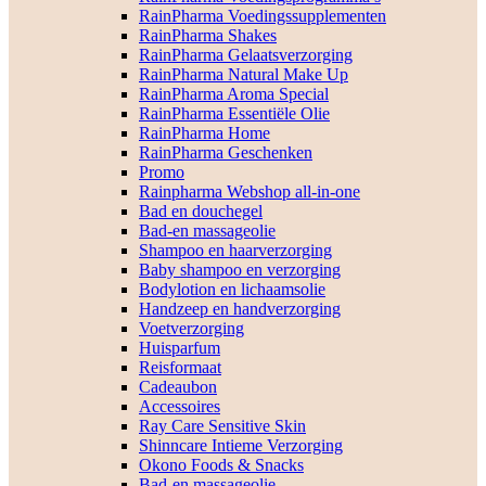
RainPharma Voedingssupplementen
RainPharma Shakes
RainPharma Gelaatsverzorging
RainPharma Natural Make Up
RainPharma Aroma Special
RainPharma Essentiële Olie
RainPharma Home
RainPharma Geschenken
Promo
Rainpharma Webshop all-in-one
Bad en douchegel
Bad-en massageolie
Shampoo en haarverzorging
Baby shampoo en verzorging
Bodylotion en lichaamsolie
Handzeep en handverzorging
Voetverzorging
Huisparfum
Reisformaat
Cadeaubon
Accessoires
Ray Care Sensitive Skin
Shinncare Intieme Verzorging
Okono Foods & Snacks
Bad-en massageolie