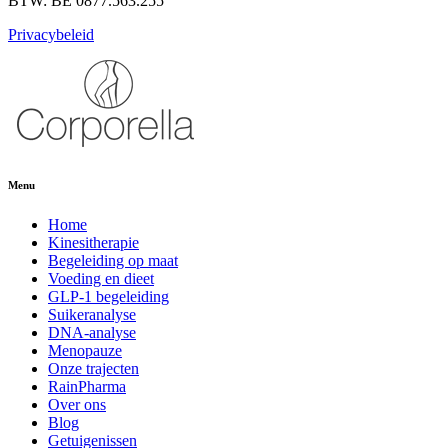
BTW: BE 0877.563.255
Privacybeleid
Menu
Home
Kinesitherapie
Begeleiding op maat
Voeding en dieet
GLP-1 begeleiding
Suikeranalyse
DNA-analyse
Menopauze
Onze trajecten
RainPharma
Over ons
Blog
Getuigenissen