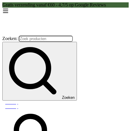
Gratis verzending vanaf €60 - 4,7/5 op Google Reviews
Zoeken:
Zoeken
Webshop
Webshop