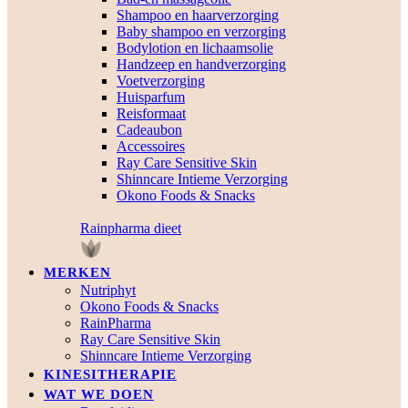
Shampoo en haarverzorging
Baby shampoo en verzorging
Bodylotion en lichaamsolie
Handzeep en handverzorging
Voetverzorging
Huisparfum
Reisformaat
Cadeaubon
Accessoires
Ray Care Sensitive Skin
Shinncare Intieme Verzorging
Okono Foods & Snacks
Rainpharma dieet
MERKEN
Nutriphyt
Okono Foods & Snacks
RainPharma
Ray Care Sensitive Skin
Shinncare Intieme Verzorging
KINESITHERAPIE
WAT WE DOEN