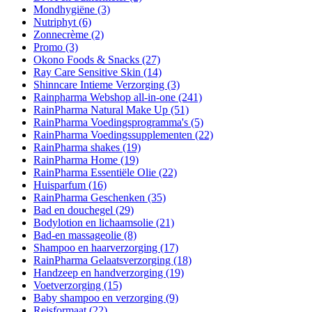
Mondhygiëne
(3)
Nutriphyt
(6)
Zonnecrème
(2)
Promo
(3)
Okono Foods & Snacks
(27)
Ray Care Sensitive Skin
(14)
Shinncare Intieme Verzorging
(3)
Rainpharma Webshop all-in-one
(241)
RainPharma Natural Make Up
(51)
RainPharma Voedingsprogramma's
(5)
RainPharma Voedingssupplementen
(22)
RainPharma shakes
(19)
RainPharma Home
(19)
RainPharma Essentiële Olie
(22)
Huisparfum
(16)
RainPharma Geschenken
(35)
Bad en douchegel
(29)
Bodylotion en lichaamsolie
(21)
Bad-en massageolie
(8)
Shampoo en haarverzorging
(17)
RainPharma Gelaatsverzorging
(18)
Handzeep en handverzorging
(19)
Voetverzorging
(15)
Baby shampoo en verzorging
(9)
Reisformaat
(22)