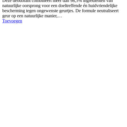
Deze deodorant combineert meer dan 98,5% ingrediënten van
natuurlijke oorsprong voor een doeltreffende én huidvriendelijke
bescherming tegen ongewenste geurtjes. De formule neutraliseert
geur op een natuurlijke manier,…
Toevoegen