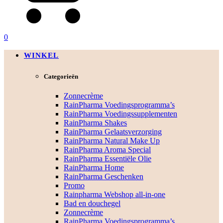
0
WINKEL
Categorieën
Zonnecrème
RainPharma Voedingsprogramma’s
RainPharma Voedingssupplementen
RainPharma Shakes
RainPharma Gelaatsverzorging
RainPharma Natural Make Up
RainPharma Aroma Special
RainPharma Essentiële Olie
RainPharma Home
RainPharma Geschenken
Promo
Rainpharma Webshop all-in-one
Bad en douchegel
Zonnecrème
RainPharma Voedingsprogramma’s