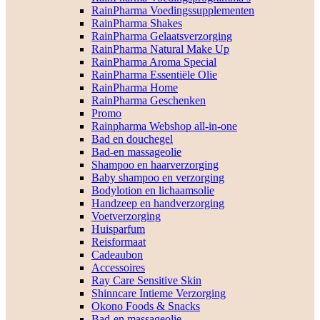
RainPharma Voedingssupplementen
RainPharma Shakes
RainPharma Gelaatsverzorging
RainPharma Natural Make Up
RainPharma Aroma Special
RainPharma Essentiële Olie
RainPharma Home
RainPharma Geschenken
Promo
Rainpharma Webshop all-in-one
Bad en douchegel
Bad-en massageolie
Shampoo en haarverzorging
Baby shampoo en verzorging
Bodylotion en lichaamsolie
Handzeep en handverzorging
Voetverzorging
Huisparfum
Reisformaat
Cadeaubon
Accessoires
Ray Care Sensitive Skin
Shinncare Intieme Verzorging
Okono Foods & Snacks
Bad-en massageolie